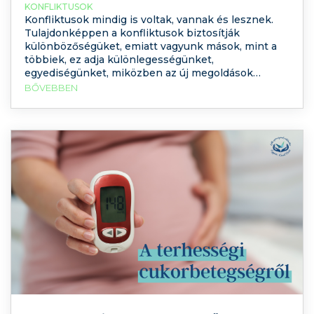
KONFLIKTUSOK
Konfliktusok mindig is voltak, vannak és lesznek.
Tulajdonképpen a konfliktusok biztosítják
különbözőségüket, emiatt vagyunk mások, mint a
többiek, ez adja különlegességünket,
egyediségünket, miközben az új megoldások
keresésével azt támogatjuk, és azt segítjük elő,
BŐVEBBEN
hogy változást és fejlődést érjünk el. A mai
podcastben a konfliktuskezelést fogjuk górcső alá
venni, ám ezúttal egy kicsit másként. Kattintson ide