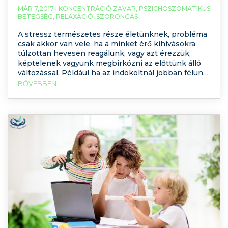
MÁR 7,2017 |
KONCENTRÁCIÓ ZAVAR
,
PSZICHOSZOMATIKUS
BETEGSÉG
,
RELAXÁCIÓ
,
SZORONGÁS
A stressz természetes része életünknek, probléma
csak akkor van vele, ha a minket érő kihívásokra
túlzottan hevesen reagálunk, vagy azt érezzük,
képtelenek vagyunk megbirkózni az előttünk álló
változással. Például ha az indokoltnál jobban félünk
egy vizsgahelyzetben. Az egészséges reakciót
BŐVEBBEN
meghaladja az is, ha különféle testi tünetekkel
reagálunk a minket érő feszült helyzetekre.A
szorongás olyan érzés, amely azonosítható külső ok
nélkül jön létre. Ismerkedjünk meg vele
közelebbről! Ha érdekli, Önnek vannak-e
szorongásos tünetei, tesztünkből megtudhatja.