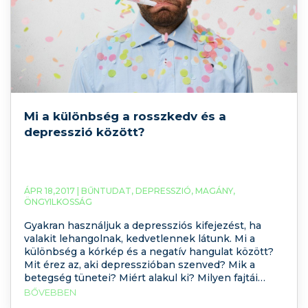
Mi a különbség a rosszkedv és a
depresszió között?
ÁPR 18,2017 |
BŰNTUDAT
,
DEPRESSZIÓ
,
MAGÁNY
,
ÖNGYILKOSSÁG
Gyakran használjuk a depressziós kifejezést, ha
valakit lehangolnak, kedvetlennek látunk. Mi a
különbség a kórkép és a negatív hangulat között?
Mit érez az, aki depresszióban szenved? Mik a
betegség tünetei? Miért alakul ki? Milyen fajtái
vannak és hogyan kezelhető?
BŐVEBBEN
Blogbejegyzésünkből megtudhatja! Ha pedig az is