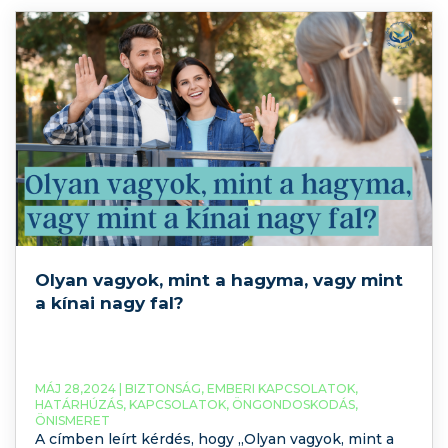
eszközeinek alkalmazása egyre elterjedtebb a
sportolók felkészítésében. Ma már nyilvánvalóvá
vált, hogy a test
Olyan vagyok, mint a hagyma, vagy mint
a kínai nagy fal?
MÁJ 28,2024 |
BIZTONSÁG
,
EMBERI KAPCSOLATOK
,
HATÁRHÚZÁS
,
KAPCSOLATOK
,
ÖNGONDOSKODÁS
,
ÖNISMERET
A címben leírt kérdés, hogy „Olyan vagyok, mint a