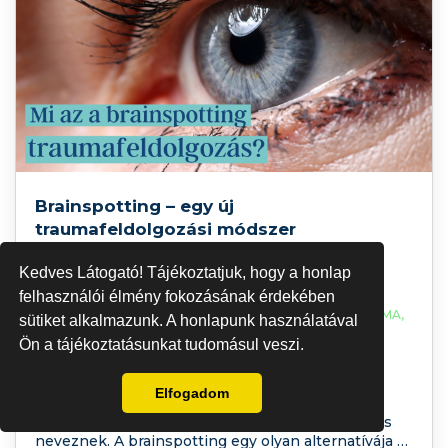
Brainspotting – egy új
traumafeldolgozási módszer
Kedves Látogató! Tájékoztatjuk, hogy a honlap
felhasználói élmény fokozásának érdekében
FEB 6,2024 |
BRAINSPOTTING
,
PSZICHOTERÁPIA
,
TRAUMA
,
sütiket alkalmazunk. A honlapunk használatával
TRAUMAFELDOLGOZÁS
Ön a tájékoztatásunkat tudomásul veszi.
A mai podcast-ben dr. Szabó Zsuzsanna
pszichoterapeuta szakorvosunk által egy új
Elfogadom
pszichoterápiás módszert, a brainspottingot
ismerheti meg, amelyet sokan az új EMDR-nek is
neveznek. A brainspotting egy olyan alternatívája a