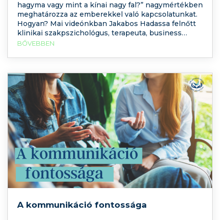
hagyma vagy mint a kínai nagy fal?” nagymértékben
meghatározza az emberekkel való kapcsolatunkat.
Hogyan? Mai videónkban Jakabos Hadassa felnőtt
klinikai szakpszichológus, terapeuta, business
coach és szaktanácsadó körbevezet a kerítésen
BŐVEBBEN
kívülről a nappalin át egészen a hálószobáig, ezidő
alatt pedig jobban megismerheti önmagát, és
biztonságosabbá teheti az
A kommunikáció fontossága