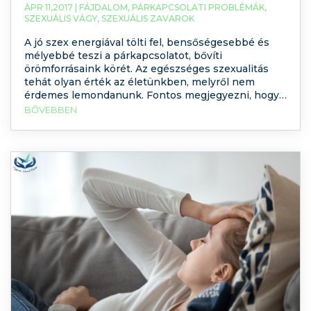
ÁPR 11,2017 |
FÁJDALOM
,
PÁRKAPCSOLATI PROBLÉMÁK
,
SZEXUÁLIS VÁGY
,
SZEXUÁLIS ZAVAROK
A jó szex energiával tölti fel, bensőségesebbé és
mélyebbé teszi a párkapcsolatot, bővíti
örömforrásaink körét. Az egészséges szexualitás
tehát olyan érték az életünkben, melyről nem
érdemes lemondanunk. Fontos megjegyezni, hogy
a nők 40, a férfiak megközelítőleg 30%-ának van
BŐVEBBEN
élete során legalább egyszer valamilyen szexuális
problémája. Érdemes tudni, hogy a szexuális
probléma az esetek túlnyomó többségében nem
egyetlen embert, hanem egy párt érint. Milyen
szexuális zavarok vannak? Mit tehetünk ellenük?
Blogbejegyzésünkből megtudhatja!