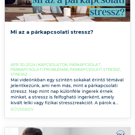
Mi az a párkapcsolati stressz?
ÁPR 30,2024 |
KAPCSOLATOK
,
PÁRKAPCSOLAT
,
PÁRKAPCSOLATI PROBLÉMÁK
,
PÁRKAPCSOLATI STRESSZ
,
STRESSZ
Mai videónkban egy szintén sokakat érintő témával
jelentkezünk, ami nem más, mint a párkapcsolati
stressz. Nap mint nap különféle ingerek érnek
minket, a stressz is felfogható ingerként, amely
kivált lelki vagy fizikai stresszreakciót. A párok a
hétköznapok során is különféle stresszforrásokkal
BŐVEBBEN
találkozhatnak, amelyek hatással vannak a családi
kommunikációra és a házassági elégedettségre.
Melyek ezek, és