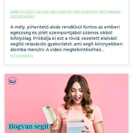
MÁR 12,2024 |
ALVÁS
,
RELAXÁCIÓ
,
RELAXÁCIÓS TECHNIKÁK
,
SZORONGÁS
A mély, pihentető alvás rendkívül fontos az emberi
egészség és jólét szempontjából számos okból
kifolyólag. Próbálja ki ezt a rövid, vezetett elalvást
segítő relaxációs gyakorlatot, ami segít könnyebben
álomba merülni. A videó megtekintéséhez
kattintson ide: Miért fontos az alvás? Alvás közben
BŐVEBBEN
a test pihen és regenerálódik. Ez az időszak
lehetővé teszi a sejteknek, hogy javuljanak,