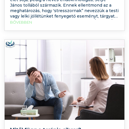
János tollából származik. Ennek ellentmond az a
meghatározás, hogy 'stresszornak” nevezzük a testi
vagy lelki jóllétünket fenyegető eseményt, tárgyat
vagy körülményt. Akkor hogy is van ez? Érdekli, Önt
BŐVEBBEN
mennyire veszélyezteti a stressz? Töltse ki
tesztünket!