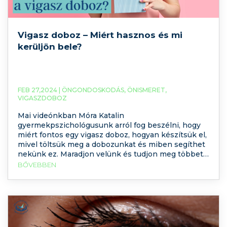
Vigasz doboz – Miért hasznos és mi
kerüljön bele?
FEB 27,2024 |
ÖNGONDOSKODÁS
,
ÖNISMERET
,
VIGASZDOBOZ
Mai videónkban Móra Katalin
gyermekpszichológusunk arról fog beszélni, hogy
miért fontos egy vigasz doboz, hogyan készítsük el,
mivel töltsük meg a dobozunkat és miben segíthet
nekünk ez. Maradjon velünk és tudjon meg többet a
vigasz dobozról! Tekintse meg videónkat és
BŐVEBBEN
készítse el a saját vigasz dobozát: Mire jó a vigasz
doboz? A vigasz doboz nagyon