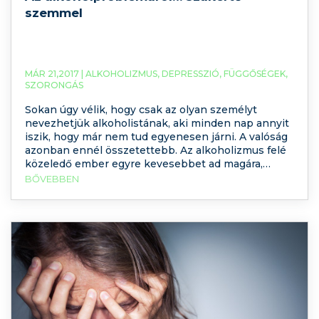
szemmel
MÁR 21,2017 |
ALKOHOLIZMUS
,
DEPRESSZIÓ
,
FÜGGŐSÉGEK
,
SZORONGÁS
Sokan úgy vélik, hogy csak az olyan személyt
nevezhetjük alkoholistának, aki minden nap annyit
iszik, hogy már nem tud egyenesen járni. A valóság
azonban ennél összetettebb. Az alkoholizmus felé
közeledő ember egyre kevesebbet ad magára,
magába fordul, kommunikációja egyoldalú lesz, a
BŐVEBBEN
társas kapcsolatokban a partnerre egyre kevésbé
figyel, romlanak az emberi kapcsolatai. A másnapos
alkalmak egyre sűrűbbek lesznek, ezek egyre
gyakrabban járnak depresszióval.