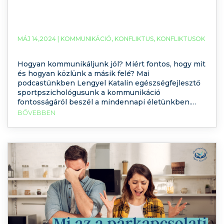
MÁJ 14,2024 |
KOMMUNIKÁCIÓ
,
KONFLIKTUS
,
KONFLIKTUSOK
Hogyan kommunikáljunk jól? Miért fontos, hogy mit
és hogyan közlünk a másik felé? Mai
podcastünkben Lengyel Katalin egészségfejlesztő
sportpszichológusunk a kommunikáció
fontosságáról beszél a mindennapi életünkben.
Tarts velünk és tudj meg többet a helyes
BŐVEBBEN
kommunikációról. Kattints a megtekintéshez ide:
Miért fontos a kommunikáció a mindennapi
életünkben? Nagyon fontos tudni, hogyha őszintén
kommunikálunk és közlünk –