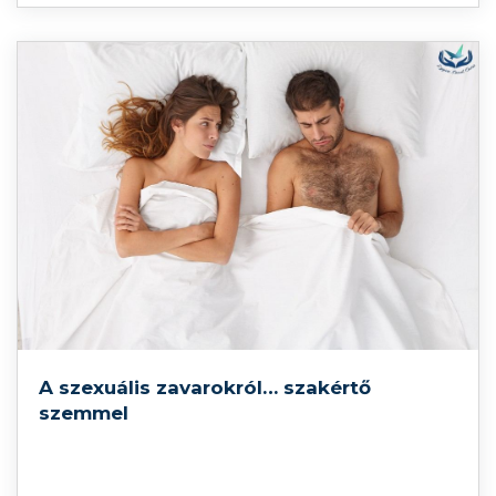
érdekli, Önnek vagy szeretteinek vannak-e
depressziós tünetei, tesztünk kitöltése után erre is
választ kaphat!
A szexuális zavarokról… szakértő
szemmel