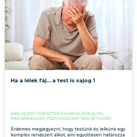
Ha a lélek fáj… a test is sajog 1
MÁR 28,2017 |
EMÉSZTÉSI ZAVAROK
,
FÁJDALOM
,
IMMUNRENDSZER
,
PSZICHOSZOMATIKUS BETEGSÉG
Érdemes megjegyezni, hogy testünk és lelkünk egy
komplex rendszert alkot, ami együttesen határozza