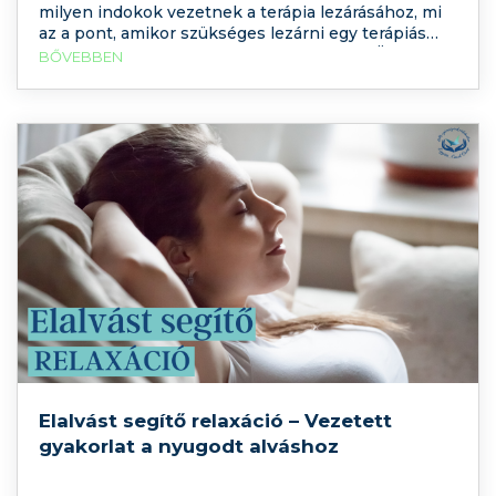
milyen indokok vezetnek a terápia lezárásához, mi
az a pont, amikor szükséges lezárni egy terápiás
folyamatot. Tartson velünk és nézze meg Ön is a
BŐVEBBEN
videót, hasonló videókért pedig iratkozzon fel a
YouTube-csatornánkra is! Terápiás cél elérése
Elalvást segítő relaxáció – Vezetett
gyakorlat a nyugodt alváshoz