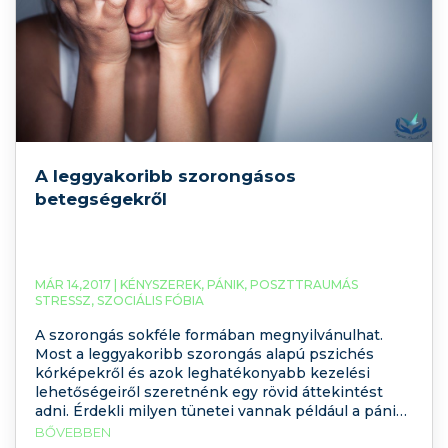
A leggyakoribb szorongásos
betegségekről
MÁR 14,2017 |
KÉNYSZEREK
,
PÁNIK
,
POSZTTRAUMÁS
STRESSZ
,
SZOCIÁLIS FÓBIA
A szorongás sokféle formában megnyilvánulhat.
Most a leggyakoribb szorongás alapú pszichés
kórképekről és azok leghatékonyabb kezelési
lehetőségeiről szeretnénk egy rövid áttekintést
adni. Érdekli milyen tünetei vannak például a pánik
zavarnak, a szociális fóbiának, a kényszeres
BŐVEBBEN