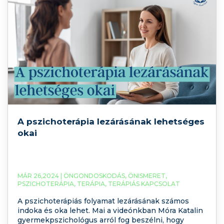
A pszichoterápia lezárásának lehetséges
okai
MÁR 26,2024 |
ÖNGONDOSKODÁS
,
ÖNISMERET
,
PSZICHOTERÁPIA
,
TERÁPIA
,
TERÁPIÁS KAPCSOLAT
A pszichoterápiás folyamat lezárásának számos
indoka és oka lehet. Mai a videónkban Móra Katalin
gyermekpszichológus arról fog beszélni, hogy