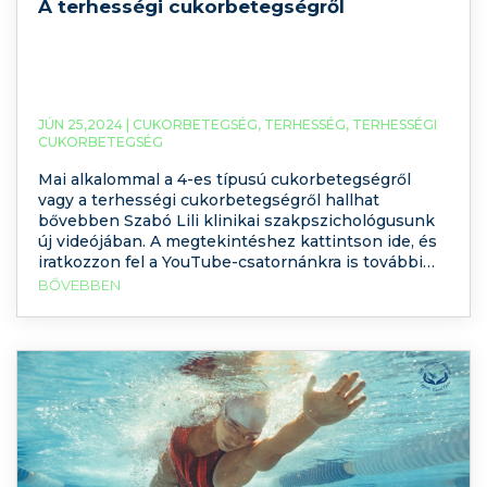
A terhességi cukorbetegségről
JÚN 25,2024 |
CUKORBETEGSÉG
,
TERHESSÉG
,
TERHESSÉGI
CUKORBETEGSÉG
Mai alkalommal a 4-es típusú cukorbetegségről
vagy a terhességi cukorbetegségről hallhat
bővebben Szabó Lili klinikai szakpszichológusunk
új videójában. A megtekintéshez kattintson ide, és
iratkozzon fel a YouTube-csatornánkra is további
videós tartalmakért! 1991. június 27-én rendezte
BŐVEBBEN
meg először a Nemzetközi Diabétesz Szövetség és
az Egészségügyi Világszervezet a cukorbetegek
világnapját. E nap alkalmával készültem a mai
témával.