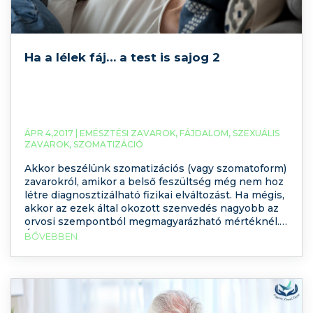
Ha a lélek fáj… a test is sajog 2
ÁPR 4,2017 |
EMÉSZTÉSI ZAVAROK
,
FÁJDALOM
,
SZEXUÁLIS
ZAVAROK
,
SZOMATIZÁCIÓ
Akkor beszélünk szomatizációs (vagy szomatoform)
zavarokról, amikor a belső feszültség még nem hoz
létre diagnosztizálható fizikai elváltozást. Ha mégis,
akkor az ezek által okozott szenvedés nagyobb az
orvosi szempontból megmagyarázható mértéknél.
Érdemes mindenképpen figyelmet szentelnünk
BŐVEBBEN
ezeknek a kórképeknek, mert bár keveset hallunk
róluk, rengeteg embert érintenek hazánkban is.
Ráadásul ezek a betegségek munkahelyi, társas és
párkapcsolati problémákat is magukkal hoznak.