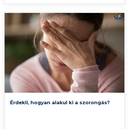
zavarnak, illetve a poszttraumás stressznek?
Hogyan gyógyíthatóak? Ha elolvassa
bejegyzésünket, kaphat róla egy rövid, mégis átfogó
képet.
Érdekli, hogyan alakul ki a szorongás?