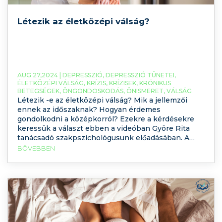
Létezik az életközépi válság?
AUG 27,2024 |
DEPRESSZIÓ
,
DEPRESSZIÓ TÜNETEI
,
ÉLETKÖZÉPI VÁLSÁG
,
KRÍZIS
,
KRÍZISEK
,
KRÓNIKUS
BETEGSÉGEK
,
ÖNGONDOSKODÁS
,
ÖNISMERET
,
VÁLSÁG
Létezik -e az életközépi válság? Mik a jellemzői
ennek az időszaknak? Hogyan érdemes
gondolkodni a középkorról? Ezekre a kérdésekre
keressük a választ ebben a videóban Györe Rita
tanácsadó szakpszichológusunk előadásában. A
megtekintéshez kattintson ide: Sportautók,
BŐVEBBEN
plasztikai műtétek időszaka? Egy meglehetősen
sztereotipikus kép él a legtöbb ember fejében az
életközépi válságról. Sokan azt mondják, hogy ez