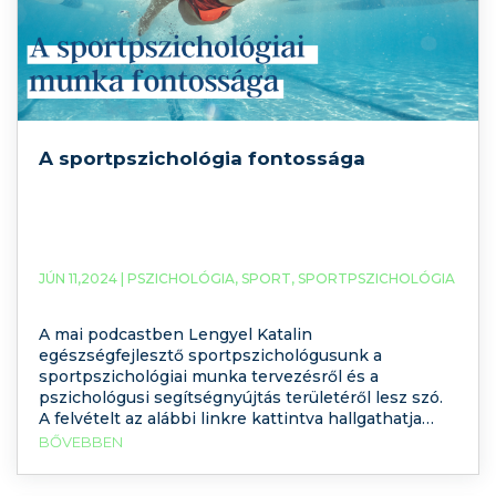
A sportpszichológia fontossága
JÚN 11,2024 |
PSZICHOLÓGIA
,
SPORT
,
SPORTPSZICHOLÓGIA
A mai podcastben Lengyel Katalin
egészségfejlesztő sportpszichológusunk a
sportpszichológiai munka tervezésről és a
pszichológusi segítségnyújtás területéről lesz szó.
A felvételt az alábbi linkre kattintva hallgathatja
meg. További videós tartalmakért iratkozzon fel a
BŐVEBBEN
YouTube csatornánkra is! Miért fontos a
sportpszichológia? A sportpszichológia