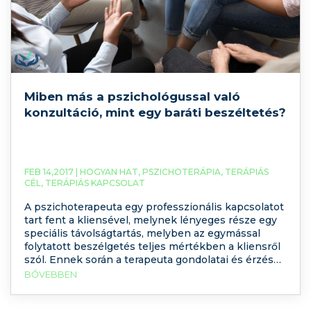
Miben más a pszichológussal való
konzultáció, mint egy baráti beszéltetés?
FEB 14,2017 |
HOGYAN HAT
,
PSZICHOTERÁPIA
,
TERÁPIÁS
CÉL
,
TERÁPIÁS KAPCSOLAT
A pszichoterapeuta egy professzionális kapcsolatot
tart fent a kliensével, melynek lényeges része egy
speciális távolságtartás, melyben az egymással
folytatott beszélgetés teljes mértékben a kliensről
szól. Ennek során a terapeuta gondolatai és érzései
általában háttérben maradnak, csak annyiban
BŐVEBBEN
számítanak, amennyiben a kliens érzelemvilágában
való tájékozódást szolgálják. A terápiás munka célja