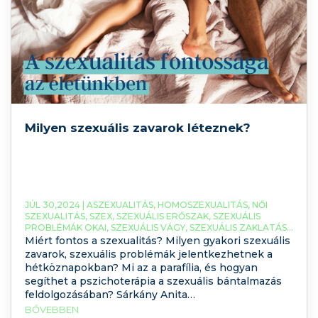
Milyen szexuális zavarok léteznek?
JÚL 30,2024 |
ASZEXUALITÁS
,
HOMOSZEXUALITÁS
,
NŐI
SZEXUALITÁS
,
SZEX
,
SZEXUÁLIS ERŐSZAK
,
SZEXUÁLIS
PROBLÉMÁK OKAI
,
SZEXUÁLIS VÁGY
,
SZEXUÁLIS ZAKLATÁS
,
SZEXUÁLIS ZAVAROK
,
SZEXUALITÁS
,
Miért fontos a szexualitás? Milyen gyakori szexuális
SZEXUÁLPSZICHOLÓGUS
zavarok, szexuális problémák jelentkezhetnek a
hétköznapokban? Mi az a parafília, és hogyan
segíthet a pszichoterápia a szexuális bántalmazás
feldolgozásában? Sárkány Anita
szexuálpszichológiai szakpszichológus, szociál- és
BŐVEBBEN