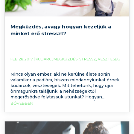
Megküzdés, avagy hogyan kezeljük a
minket érő stresszt?
FEB 28,2017 |
KUDARC
,
MEGKÜZDÉS
,
STRESSZ
,
VESZTESÉG
Nincs olyan ember, aki ne kerülne élete során
valamikor a padlóra, hiszen mindannyiunkat érnek
kudarcok, veszteségek. Mit tehetünk, hogy újra
önmagunkra találjunk, a nehézségektől
megerősödve folytassuk utunkat? Hogyan
küzdhetjük le a mindennapi stresszt? Írásunk a
BŐVEBBEN
főbb megküzdésmódokat szedi most csokorba.
Kíváncsi rá, Ön mennyire tettre kész, milyen
stratégiái vannak problémahelyzetekre? Töltse ki
tesztünket és megtudhatja!