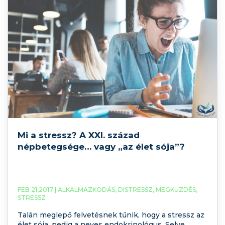
Mi a stressz? A XXI. század
népbetegsége… vagy „az élet sója”?
FEB 21,2017 |
ALKALMAZKODÁS
,
DISTRESSZ
,
MEGKÜZDÉS
,
STRESSZ
Talán meglepő felvetésnek tűnik, hogy a stressz az
élet sója, pedig a neves endokrinológus, Selye