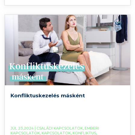
szervezetpszichológusunk a mai videóban a
szexualitásról, illetve a szexualitásnak a
fontosságáról fog beszélni. Az
onlinepszichológus.net csapatának a tagjaként
azzal foglalkozom, hogy segítsek egyéneknek,
Konfliktuskezelés másként
JÚL 23,2024 |
CSALÁDI KAPCSOLATOK
,
EMBERI
KAPCSOLATOK
,
KAPCSOLATOK
,
KONFLIKTUS
,