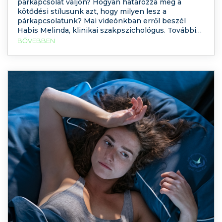
párkapcsolat váljon? Hogyan határozza meg a
kötődési stílusunk azt, hogy milyen lesz a
párkapcsolatunk? Mai videónkban erről beszél
Habis Melinda, klinikai szakpszichológus. További
hasznos tesztek és tudnivalók a témában: Saját
BŐVEBBEN
kötődési stílusát felmérheti pszichológiai tesztünk
segítségével Mitől függ, hogy mennyit veszekszünk
a párunkkal? Kötődési stílusok a párkapcsolatban
Hogyan