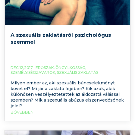
A szexuális zaklatásról pszichológus
szemmel
DEC 12,2017 |
ERŐSZAK
,
ÖNGYILKOSSÁG
,
SZEMÉLYISÉGZAVAROK
,
SZEXUÁLIS ZAKLATÁS
Milyen ember az, aki szexuális bűncselekményt
követ el? Mi jár a zaklató fejében? Kik azok, akik
különösen veszélyeztetettek az áldozattá válással
szemben? Mik a szexuális abúzus elszenvedésének
jelei?
BŐVEBBEN