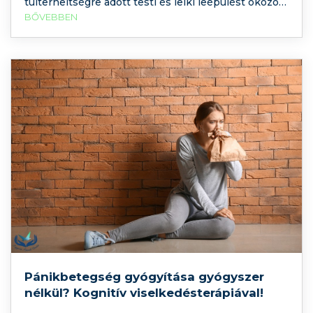
túlterheltségre adott testi és lelki leépülést okozó
folyamatra.
BŐVEBBEN
Pánikbetegség gyógyítása gyógyszer
nélkül? Kognitív viselkedésterápiával!