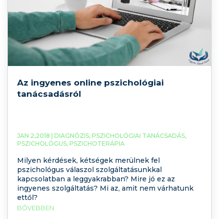
Az ingyenes online pszichológiai
tanácsadásról
JAN 2,2018 |
DIAGNÓZIS
,
PSZICHOLÓGIAI TANÁCSADÁS
,
PSZICHOLÓGUS
,
PSZICHOTERÁPIA
Milyen kérdések, kétségek merülnek fel
pszichológus válaszol szolgáltatásunkkal
kapcsolatban a leggyakrabban? Mire jó ez az
ingyenes szolgáltatás? Mi az, amit nem várhatunk
ettől?
BŐVEBBEN