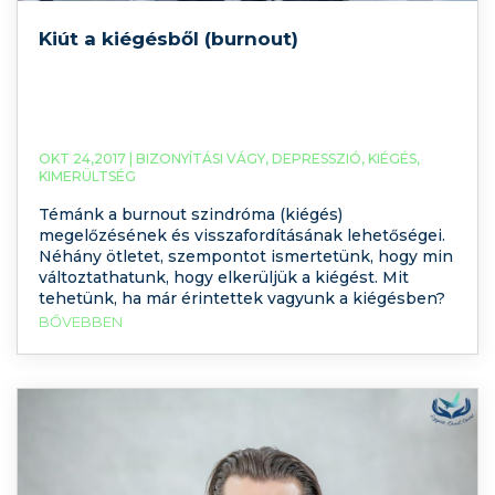
Kiút a kiégésből (burnout)
OKT 24,2017 |
BIZONYÍTÁSI VÁGY
,
DEPRESSZIÓ
,
KIÉGÉS
,
KIMERÜLTSÉG
Témánk a burnout szindróma (kiégés)
megelőzésének és visszafordításának lehetőségei.
Néhány ötletet, szempontot ismertetünk, hogy min
változtathatunk, hogy elkerüljük a kiégést. Mit
tehetünk, ha már érintettek vagyunk a kiégésben?
BŐVEBBEN