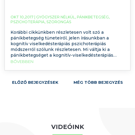
OKT 10,2017 |
GYÓGYSZER NÉLKÜL
,
PÁNIKBETEGSÉG
,
PSZICHOTERÁPIA
,
SZORONGÁS
Korábbi cikkünkben részletesen volt szó a
pánikbetegség tüneteiről, jelen írásunkban a
kognitív viselkedésterápiás pszichoterápiás
módszerről szólunk részletesen. Mi váltja ki a
pánikbetegséget a kognitív-viselkedésterápiás
szemlélet szerint? Hogyan kell elképzelni a
BŐVEBBEN
kognitív-viselkedésterápiás kezelést?
ELŐZŐ BEJEGYZÉSEK
MÉG TÖBB BEJEGYZÉS
VIDEÓINK