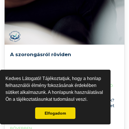
A szorongásról röviden
Kedves Látogató! Tájékoztatjuk, hogy a honlap
felhasználói élmény fokozásának érdekében
MÁR 31,2019 |
SZORONGÁS
,
SZORONGÁSTÜNETEI
,
VIDEÓ
sütiket alkalmazunk. A honlapunk használatával
Ön a tájékoztatásunkat tudomásul veszi.
Mi az a szorongás? Milyen testi tünetei lehetnek?
Mi áll mögötte? Milyen lelki és testi betegségeket
okozhat, ha nem kezeljük?
Elfogadom
BŐVEBBEN