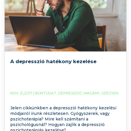
A depresszió hatékony kezelése
NOV 21,2017 |
BŰNTUDAT
,
DEPRESSZIÓ
,
MAGÁNY
,
SZÉGYEN
Jelen cikkünkben a depresszió hatékony kezelési
módjairól írunk részletesen. Gyógyszerek, vagy
pszichoterápia? Mire kell számítani a
pszichológusnál? Hogyan zajlik a depresszió
pszichoterápiás kezelése?