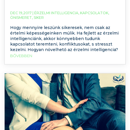
DEC 19,2017 |
ÉRZELMI INTELLIGENCIA
,
KAPCSOLATOK
,
ÖNISMERET
,
SIKER
Hogy mennyire leszünk sikeresek, nem csak az
értelmi képességeinken múlik. Ha fejlett az érzelmi
intelligenciánk, akkor könnyebben tudunk
kapcsolatot teremteni, konfliktusokat, s stresszt
kezelni. Hogyan növelhető az érzelmi intelligencia?
BŐVEBBEN