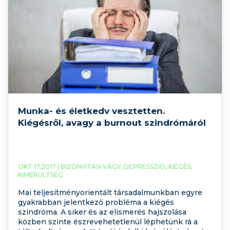
Munka- és életkedv vesztetten.
Kiégésről, avagy a burnout szindrómáról
OKT 17,2017 |
BIZONYÍTÁSI VÁGY
,
DEPRESSZIÓ
,
KIÉGÉS
,
KIMERÜLTSÉG
Mai teljesítményorientált társadalmunkban egyre
gyakrabban jelentkező probléma a kiégés
szindróma. A siker és az elismerés hajszolása
közben szinte észrevehetetlenül léphetünk rá a