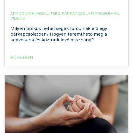
ÁPR 30,2019 |
FESZÜLTSÉG
,
PÁRKAPCSOLATI PROBLÉMÁK
,
VIDEOS
Milyen tipikus nehézségek fordulnak elő egy
párkapcsolatban? Hogyan teremthető meg a
kedvesünk és köztünk levő összhang?
BŐVEBBEN