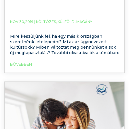
NOV 30,2019 |
KÖLTÖZÉS
,
KÜLFÖLD
,
MAGÁNY
Mire készüljünk fel, ha egy másik országban
szeretnénk letelepedni? Mi az az úgynevezett
kultúrsokk? Miben változtat meg bennünket a sok
új megtapasztalás? További olvasnivalók a témában:
BŐVEBBEN