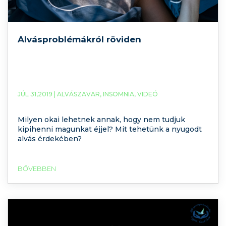
Alvásproblémákról röviden
JÚL 31,2019 |
ALVÁSZAVAR
,
INSOMNIA
,
VIDEÓ
Milyen okai lehetnek annak, hogy nem tudjuk
kipihenni magunkat éjjel? Mit tehetünk a nyugodt
alvás érdekében?
BŐVEBBEN