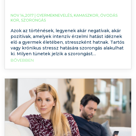
NOV 14,2017 |
GYERMEKNEVELÉS
,
KAMASZKOR
,
ÓVODÁS
KOR
,
SZORONGÁS
Azok az történések, legyenek akár negatívak, akár
pozitívak, amelyek intenzív érzelmi hatást idéznek
elő a gyermek életében, stresszként hatnak. Tartós
vagy krónikus stressz hatására szorongás alakulhat
ki. Milyen tünetek jelzik a szorongást
életkoronként?
BŐVEBBEN