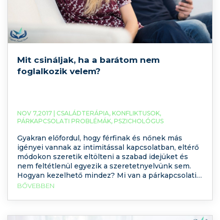
Mit csináljak, ha a barátom nem
foglalkozik velem?
NOV 7,2017 |
CSALÁDTERÁPIA
,
KONFLIKTUSOK
,
PÁRKAPCSOLATI PROBLÉMÁK
,
PSZICHOLÓGUS
Gyakran előfordul, hogy férfinak és nőnek más
igényei vannak az intimitással kapcsolatban, eltérő
módokon szeretik eltölteni a szabad idejüket és
nem feltétlenül egyezik a szeretetnyelvünk sem.
Hogyan kezelhető mindez? Mi van a párkapcsolati
konfliktusok mögött?
BŐVEBBEN