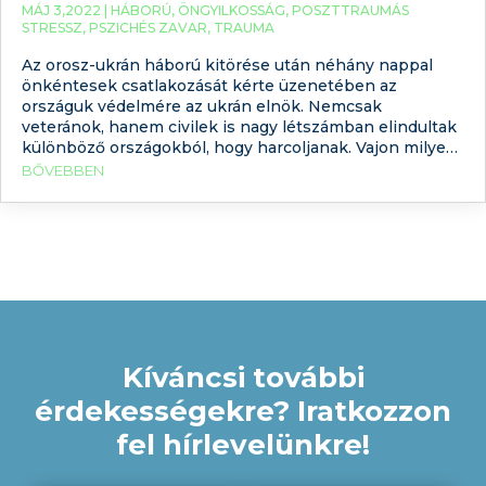
MÁJ 3,2022 |
HÁBORÚ
,
ÖNGYILKOSSÁG
,
POSZTTRAUMÁS
STRESSZ
,
PSZICHÉS ZAVAR
,
TRAUMA
Az orosz-ukrán háború kitörése után néhány nappal
önkéntesek csatlakozását kérte üzenetében az
országuk védelmére az ukrán elnök. Nemcsak
veteránok, hanem civilek is nagy létszámban elindultak
különböző országokból, hogy harcoljanak. Vajon milyen
hatással lehet ezekre a civilekre a háború? Erre
BŐVEBBEN
keressük a választ a mai blogbejegyzésünkben. Ki lehet
Magyarországon katona? Magyarországon a
sorkatonaságot eltörölték 2004. november
Kíváncsi további
érdekességekre? Iratkozzon
fel hírlevelünkre!