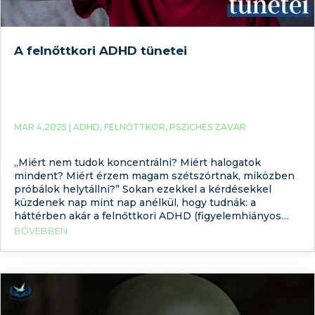
A felnőttkori ADHD tünetei
MÁR 4,2025 |
ADHD
,
FELNŐTTKOR
,
PSZICHÉS ZAVAR
„Miért nem tudok koncentrálni? Miért halogatok
mindent? Miért érzem magam szétszórtnak, miközben
próbálok helytállni?” Sokan ezekkel a kérdésekkel
küzdenek nap mint nap anélkül, hogy tudnák: a
háttérben akár a felnőttkori ADHD (figyelemhiányos
hiperaktivitás-zavar) is állhat. Bár az ADHD-t gyakran
BŐVEBBEN
gyerekekhez kötjük, valójában sokaknál
gyermekkorban nem ismerik fel, így a zavar tünetei
felnőttkorban is megmaradnak –