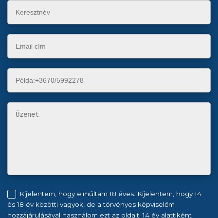
Kijelentem, hogy elmúltam 18 éves. Kijelentem, hogy 14
és 18 év közötti vagyok, de a törvényes képviselőm
hozzájárulásával használom ezt az oldalt. 14 év alattiként