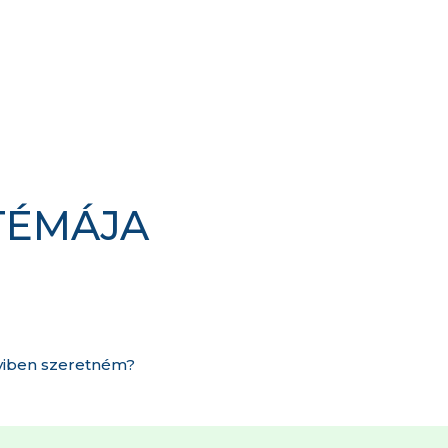
TÉMÁJA
yiben szeretném?