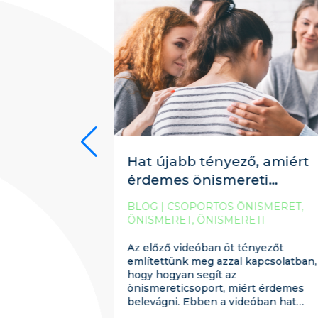
am a
Hat újabb tényező, amiért
ret?
érdemes önismereti
csoportba járni
ISMERET
,
BLOG
|
CSOPORTOS ÖNISMERET
,
TI
ÖNISMERET
,
ÖNISMERETI
CSOPORT
ban 11
Az előző videóban öt tényezőt
m szerint.
említettünk meg azzal kapcsolatban,
lítünk
hogy hogyan segít az
eóban. Az
önismereticsoport, miért érdemes
és, hogy azt
belevágni. Ebben a videóban hat
tom a társam
egyéb tényezőt fogok most