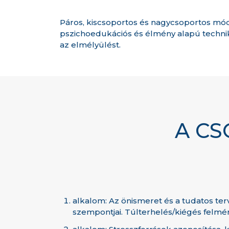
Páros, kiscsoportos és nagycsoportos mó
pszichoedukációs és élmény alapú techniká
az elmélyülést.
A CS
alkalom: Az önismeret és a tudatos ter
szempontjai. Túlterhelés/kiégés felmé