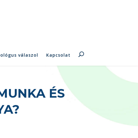
hológus válaszol
Kapcsolat
MUNKA ÉS
YA?