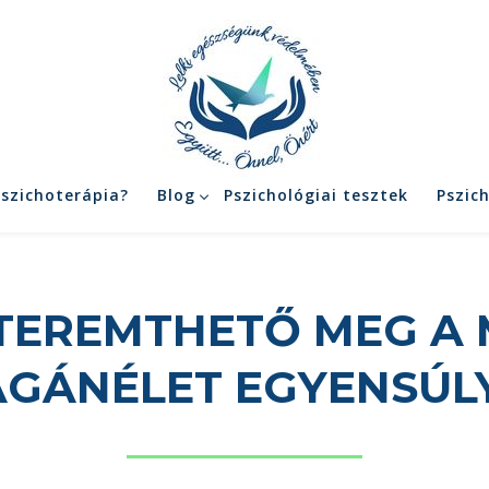
pszichoterápia?
Blog
Pszichológiai tesztek
Pszic
TEREMTHETŐ MEG A 
GÁNÉLET EGYENSÚL