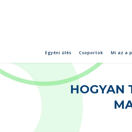
Egyéni ülés
Csoportok
Mi az a 
HOGYAN 
MA