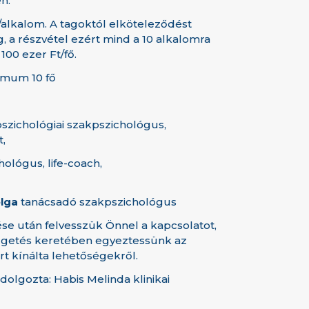
n.
t/alkalom. A tagoktól elköteleződést
, a részvétel ezért mind a 10 alkalomra
 100 ezer Ft/fő.
imum 10 fő
szichológiai szakpszichológus,
t,
ológus, life-coach,
lga
tanácsadó szakpszichológus
se után felvesszük Önnel a kapcsolatot,
lgetés keretében egyeztessünk az
rt kínálta lehetőségekről.
idolgozta: Habis Melinda klinikai