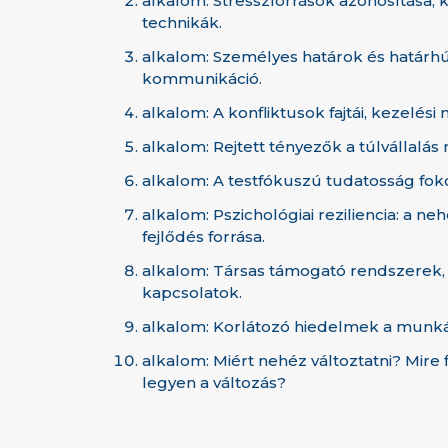
alkalom: Stresszforrások azonosítása, 
technikák.
alkalom: Személyes határok és határhú
kommunikáció.
alkalom: A konfliktusok fajtái, kezelési 
alkalom: Rejtett tényezők a túlvállalás
alkalom: A testfókuszú tudatosság fok
alkalom: Pszichológiai reziliencia: a n
fejlődés forrása.
alkalom: Társas támogató rendszerek,
kapcsolatok.
alkalom: Korlátozó hiedelmek a munk
alkalom: Miért nehéz változtatni? Mire 
legyen a változás?