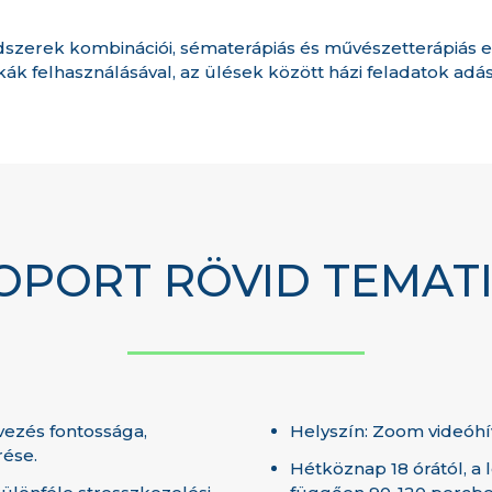
dszerek kombinációi, sématerápiás és művészetterápiás 
k felhasználásával, az ülések között házi feladatok adás
OPORT RÖVID TEMAT
vezés fontossága,
Helyszín: Zoom videóhí
rése.
Hétköznap 18 órától, a 