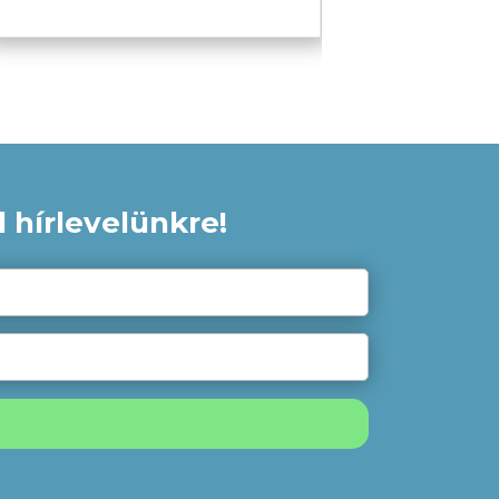
egyedülálló előnyei lehetnek a
csoportterápiának, és számít-e, hogy
online vagy jelenléti csoportterápiát
választunk? Szakembereink
beszélgetéséből ezekre a
kérdésekre is megtudhatja a választ,
tartson velünk! A podcast felvételt
cikkünk végén érheti el. A
beszélgetés résztvevői és szakmai
 hírlevelünkre!