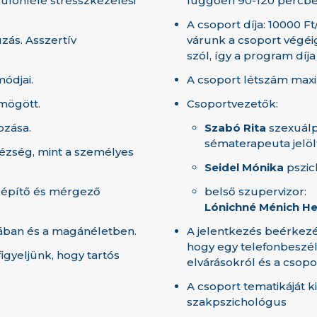
különféle stresszkezelési
függően 90-120 percbe
A csoport díja: 10000 F
zás. Asszertív
várunk a csoport végéig
szól, így a program díja
módjai.
A csoport létszám max
 mögött.
Csoportvezetők:
ozása.
Szabó Rita
szexuálp
sématerapeuta jelöl
ehézség, mint a személyes
Seidel Mónika
pszich
 építő és mérgező
belső szupervizor:
Lónichné Ménich He
ában és a magánéletben.
A jelentkezés beérkezé
hogy egy telefonbeszé
figyeljünk, hogy tartós
elvárásokról és a csopo
A csoport tematikáját k
szakpszichológus