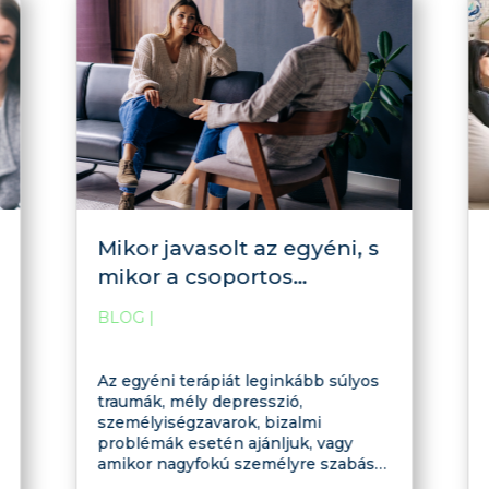
Mikor javasolt az egyéni, s
mikor a csoportos
önismeret?
BLOG
|
Az egyéni terápiát leginkább súlyos
traumák, mély depresszió,
személyiségzavarok, bizalmi
problémák esetén ajánljuk, vagy
amikor nagyfokú személyre szabása
van szükség. A csoportterápiát