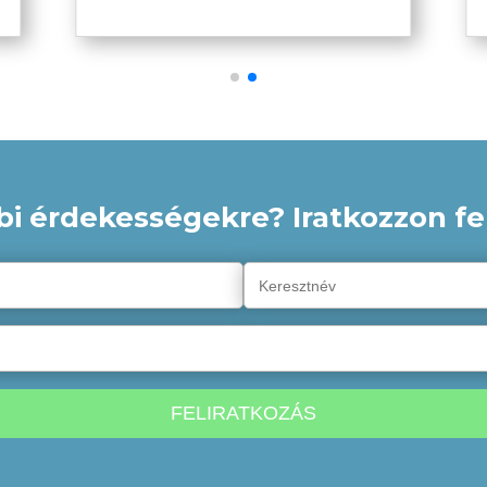
ellenben leginkább szociális
szorongás, kapcsolati problémák,
függőségek, gyász esetén javasoljuk,
vagy amikor az elszigeteltség érzése
a központi probléma. Sok esetben a
leghatékonyabb, hogyha az egyén
és a csoportterápia kombinálódik,
így kihasználhatóak mindkét
módszer
bi érdekességekre? Iratkozzon fel