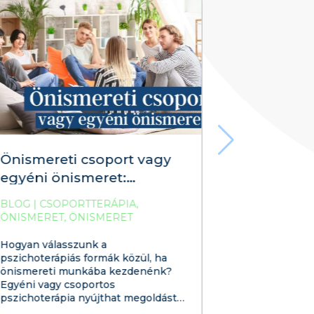
Önismereti csoport vagy
egyéni önismeret:
Szakértők tapasztalatai a
BLOG
|
CSOPORTTERÁPIA
,
segítő folyamatokról
ÖNISMERET
,
ÖNISMERET
FEJLESZTÉS
,
ÖNISMERETI
CSOPORT
,
PSZICHOTERÁPIA
Hogyan válasszunk a
pszichoterápiás formák közül, ha
önismereti munkába kezdenénk?
Egyéni vagy csoportos
pszichoterápia nyújthat megoldást
lelki problémánkra? Milyen