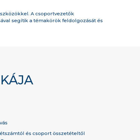
eszközökkel. A csoportvezetők
ával segítik a témakörök feldolgozását és
IKÁJA
vás
létszámtól és csoport összetételtől