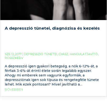
A depresszió tünetei, diagnózisa és kezelés
SZE 12,2017 |
DEPRESSZIÓ TÜNETEI
,
GYÁSZ
,
HANGULATJAVÍTÓ
,
ROSSZKEDV
A depresszió igen gyakori betegség, a nők 6-12%-át, a
férfiak 3-6%-át érinti élete során legalább egyszer.
Ahogy mi emberek sem vagyunk egyformák, a
depressziónak igen sok típusa és rengetegféle tünete
lehet. Mik ezek pontosan? Mivel javítható a
hangulatunk természetes módon? Mi a teendő, ha ezek
BŐVEBBEN
nem segítenek, depresszióra gyanakszunk?