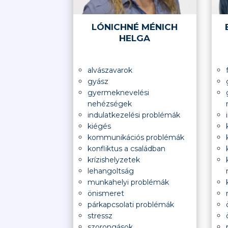
LÓNICHNÉ MÉNICH
HELGA
alvászavarok
gyász
gyermeknevelési
nehézségek
indulatkezelési problémák
kiégés
kommunikációs problémák
konfliktus a családban
krízishelyzetek
lehangoltság
munkahelyi problémák
önismeret
párkapcsolati problémák
stressz
szorongások