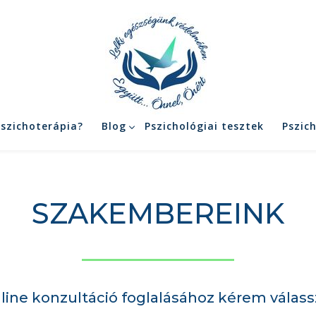
pszichoterápia?
Blog
Pszichológiai tesztek
Pszic
SZAKEMBEREINK
ine konzultáció foglalásához kérem válass