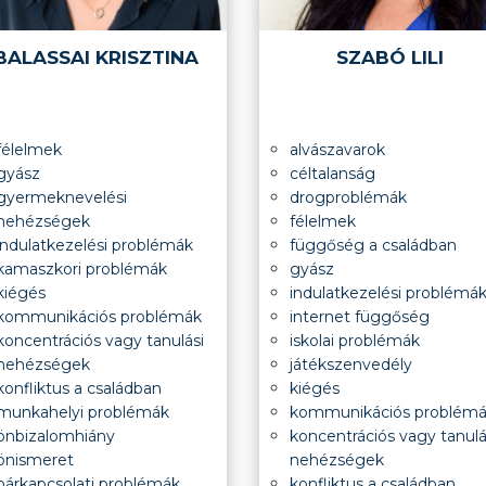
BALASSAI KRISZTINA
SZABÓ LILI
félelmek
alvászavarok
gyász
céltalanság
gyermeknevelési
drogproblémák
nehézségek
félelmek
indulatkezelési problémák
függőség a családban
kamaszkori problémák
gyász
kiégés
indulatkezelési problémá
kommunikációs problémák
internet függőség
koncentrációs vagy tanulási
iskolai problémák
nehézségek
játékszenvedély
konfliktus a családban
kiégés
munkahelyi problémák
kommunikációs problém
önbizalomhiány
koncentrációs vagy tanulá
önismeret
nehézségek
párkapcsolati problémák
konfliktus a családban