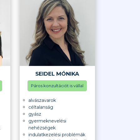
SEIDEL MÓNIKA
Páros konzultációt is vállal
alvászavarok
céltalanság
gyász
gyermeknevelési
k
nehézségek
indulatkezelési problémák