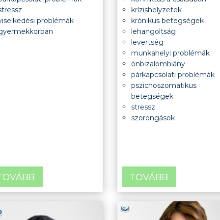
stressz
krízishelyzetek
viselkedési problémák
krónikus betegségek
gyermekkorban
lehangoltság
levertség
munkahelyi problémák
önbizalomhiány
párkapcsolati problémák
pszichoszomatikus
betegségek
stressz
szorongások
TOVÁBB
TOVÁBB