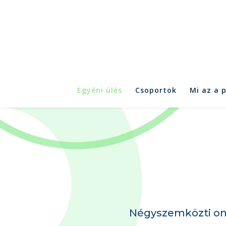
Egyéni ülés
Csoportok
Mi az a 
Négyszemközti onl