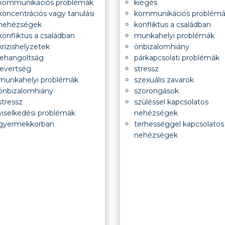
kommunikációs problémák
kiégés
koncentrációs vagy tanulási
kommunikációs problém
nehézségek
konfliktus a családban
konfliktus a családban
munkahelyi problémák
krízishelyzetek
önbizalomhiány
lehangoltság
párkapcsolati problémák
levertség
stressz
munkahelyi problémák
szexuális zavarok
önbizalomhiány
szorongások
stressz
szüléssel kapcsolatos
viselkedési problémák
nehézségek
gyermekkorban
terhességgel kapcsolatos
nehézségek