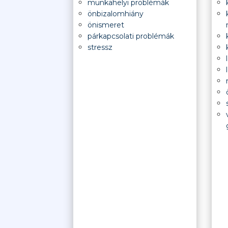
munkahelyi problémák
önbizalomhiány
önismeret
párkapcsolati problémák
stressz