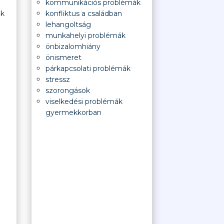
kommunikációs problémák
ák
konfliktus a családban
lehangoltság
munkahelyi problémák
önbizalomhiány
önismeret
párkapcsolati problémák
stressz
szorongások
viselkedési problémák
gyermekkorban