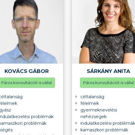
KOVÁCS GÁBOR
SÁRKÁNY ANITA
Páros konzultációt is vállal
Páros konzultációt is vállal
céltalanság
céltalanság
félelmek
félelmek
gyász
gyermeknevelési
indulatkezelési problémák
nehézségek
kamaszkori problémák
indulatkezelési problémá
kiégés
kamaszkori problémák