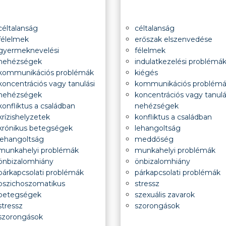
céltalanság
céltalanság
félelmek
erőszak elszenvedése
gyermeknevelési
félelmek
nehézségek
indulatkezelési problémá
kommunikációs problémák
kiégés
koncentrációs vagy tanulási
kommunikációs problém
nehézségek
koncentrációs vagy tanulá
konfliktus a családban
nehézségek
krízishelyzetek
konfliktus a családban
krónikus betegségek
lehangoltság
lehangoltság
meddőség
munkahelyi problémák
munkahelyi problémák
önbizalomhiány
önbizalomhiány
párkapcsolati problémák
párkapcsolati problémák
pszichoszomatikus
stressz
betegségek
szexuális zavarok
stressz
szorongások
szorongások