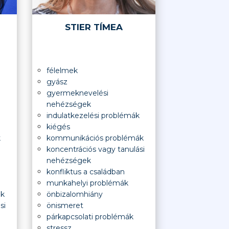
STIER TÍMEA
félelmek
gyász
gyermeknevelési
nehézségek
indulatkezelési problémák
kiégés
k
kommunikációs problémák
koncentrációs vagy tanulási
nehézségek
konfliktus a családban
munkahelyi problémák
ák
önbizalomhiány
si
önismeret
párkapcsolati problémák
stressz