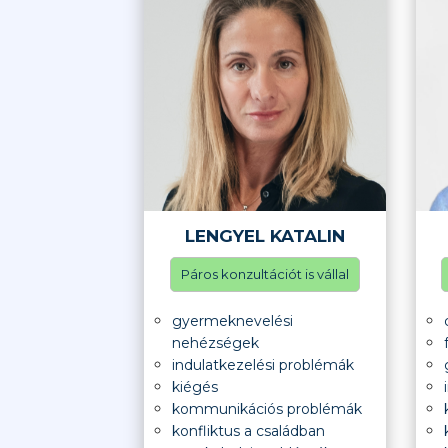
LENGYEL KATALIN
Páros konzultációt is vállal
gyermeknevelési
nehézségek
indulatkezelési problémák
kiégés
kommunikációs problémák
konfliktus a családban