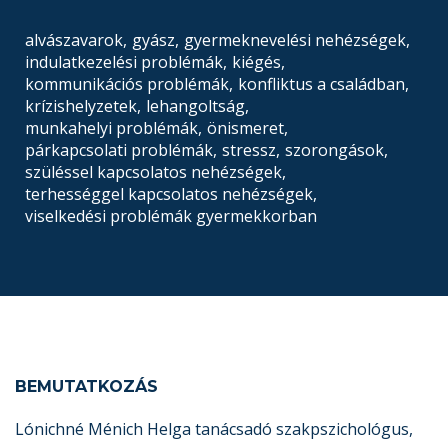
alvászavarok
,
gyász
,
gyermeknevelési nehézségek
,
indulatkezelési problémák
,
kiégés
,
kommunikációs problémák
,
konfliktus a családban
,
krízishelyzetek
,
lehangoltság
,
munkahelyi problémák
,
önismeret
,
párkapcsolati problémák
,
stressz
,
szorongások
,
szüléssel kapcsolatos nehézségek
,
terhességgel kapcsolatos nehézségek
,
viselkedési problémák gyermekkorban
BEMUTATKOZÁS
Lónichné Ménich Helga tanácsadó szakpszichológus,