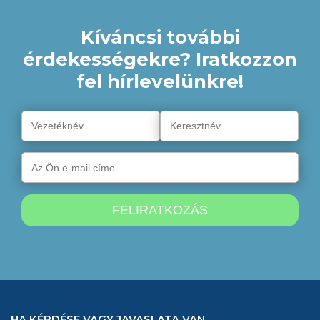
Kíváncsi további
érdekességekre? Iratkozzon
fel hírlevelünkre!
HA KÉRDÉSE VAGY JAVASLATA VAN