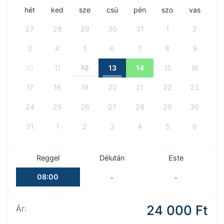
hét
ked
sze
csü
pén
szo
vas
27
28
29
30
31
1
2
3
4
5
6
7
8
9
10
11
12
13
14
15
16
17
18
19
20
21
22
23
24
25
26
27
28
29
30
31
1
2
3
4
5
6
Reggel
Délután
Este
08:00
-
-
24 000
Ft
Ár: