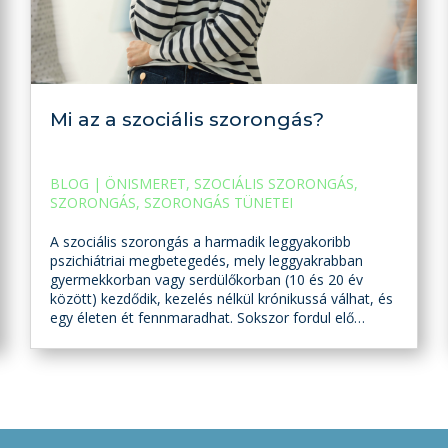
Érzelemszabályozás
csecsemőkorban: az
önszabályozás első lépései
BLOG
|
CSECSEMŐKOR
,
ÉRZELEMSZABÁLYOZÁS
,
GYEREKNEVELÉS
,
ÖNSZABÁLYOZÁS
,
SZÜLŐ-
GYERMEK
Az önszabályozás képessége az éntudat fejlődéséhez
hasonlóan elsősorban a társas kapcsolatokon
keresztül történik, de a mindennapi élet során
szerzett tapasztalatok is hatnak rá. A szülők és más
fontos személyek segítik a gyermeket abban, hogy
gondolatait, érzéseit, viselkedését egyre jobban
megértse és szabályozni tudja. Az önszabályozás a
szociokognitív nézőpont szerint belső és külső
tényezők egymásra hatásából