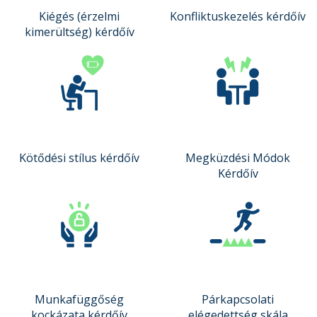
Kiégés (érzelmi
Konfliktuskezelés kérdőív
kimerültség) kérdőív
Kötődési stílus kérdőív
Megküzdési Módok
Kérdőív
Munkafüggőség
Párkapcsolati
kockázata kérdőív
elégedettség skála