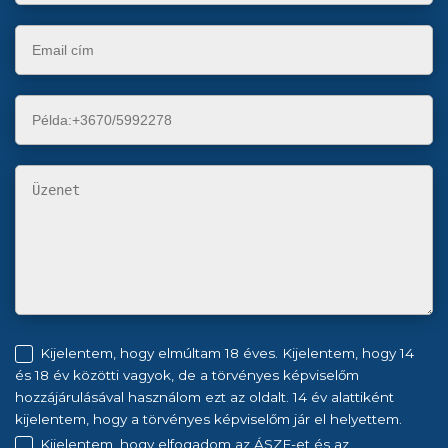
Kijelentem, hogy elmúltam 18 éves. Kijelentem, hogy 14
és 18 év közötti vagyok, de a törvényes képviselőm
hozzájárulásával használom ezt az oldalt. 14 év alattiként
kijelentem, hogy a törvényes képviselőm jár el helyettem.
Kijelentem, hogy elfogadom az ÁSZF-et és az