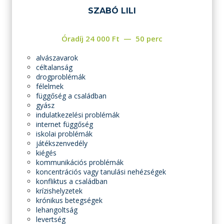
SZABÓ LILI
Óradíj
24 000
Ft
50 perc
alvászavarok
céltalanság
drogproblémák
félelmek
függőség a családban
gyász
indulatkezelési problémák
internet függőség
iskolai problémák
játékszenvedély
kiégés
kommunikációs problémák
koncentrációs vagy tanulási nehézségek
konfliktus a családban
krízishelyzetek
krónikus betegségek
lehangoltság
levertség