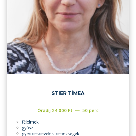
STIER TÍMEA
Óradíj
24 000
Ft
50 perc
félelmek
gyász
gyermeknevelési nehézségek