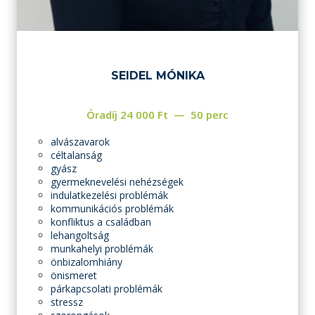
SEIDEL MÓNIKA
Óradíj
24 000
Ft
50 perc
alvászavarok
céltalanság
gyász
gyermeknevelési nehézségek
indulatkezelési problémák
kommunikációs problémák
konfliktus a családban
lehangoltság
munkahelyi problémák
önbizalomhiány
önismeret
párkapcsolati problémák
stressz