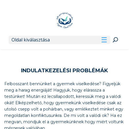
Oldal kiválasztása
INDULATKEZELÉSI PROBLÉMÁK
Felbosszant bennünket a gyermek viselkedése? Figyeljük
meg a harag energiáját! Hagyjuk, hogy elárassza a
testünket! Miután ez lecsillapodott, keressük meg a valódi
okát! Elképzelhető, hogy gyermekünk viselkedése csak az
utolsó csepp volt a pohárban, vagy emlékeztet minket egy
megoldatlan konfliktusunkra. De mi volt a valódi ok? Ha ez
megvan, mondjuk el a gyermekünknek hogy miért voltunk
mérgesek valójában.