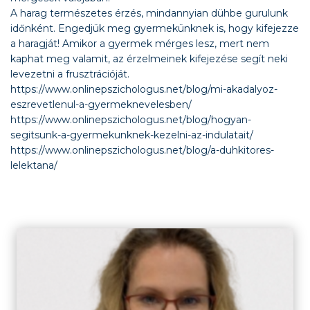
A harag természetes érzés, mindannyian dühbe gurulunk
időnként. Engedjük meg gyermekünknek is, hogy kifejezze
a haragját! Amikor a gyermek mérges lesz, mert nem
kaphat meg valamit, az érzelmeinek kifejezése segít neki
levezetni a frusztrációját.
https://www.onlinepszichologus.net/blog/mi-akadalyoz-
eszrevetlenul-a-gyermeknevelesben/
https://www.onlinepszichologus.net/blog/hogyan-
segitsunk-a-gyermekunknek-kezelni-az-indulatait/
https://www.onlinepszichologus.net/blog/a-duhkitores-
lelektana/