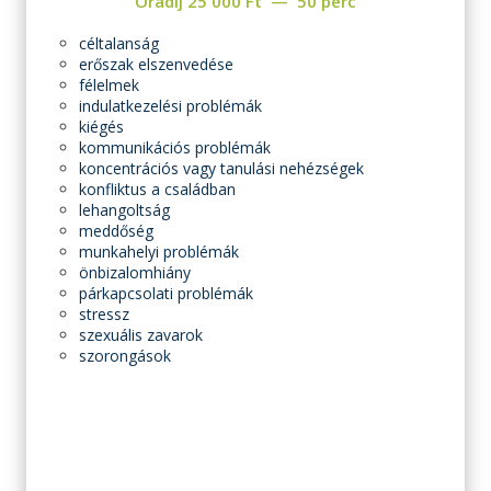
Óradíj
25 000
Ft
50 perc
céltalanság
erőszak elszenvedése
félelmek
indulatkezelési problémák
kiégés
kommunikációs problémák
koncentrációs vagy tanulási nehézségek
konfliktus a családban
lehangoltság
meddőség
munkahelyi problémák
önbizalomhiány
párkapcsolati problémák
stressz
szexuális zavarok
szorongások