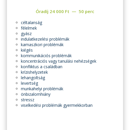
Óradíj
24 000
Ft
50 perc
céltalanság
félelmek
gyász
indulatkezelési problémák
kamaszkori problémák
kiégés
kommunikációs problémák
koncentrációs vagy tanulási nehézségek
konfliktus a családban
krízishelyzetek
lehangoltság
levertség
munkahelyi problémák
önbizalomhiány
stressz
viselkedési problémák gyermekkorban