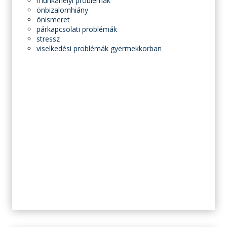
munkahelyi problémák
önbizalomhiány
önismeret
párkapcsolati problémák
stressz
viselkedési problémák gyermekkorban