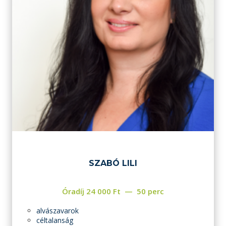
SZABÓ LILI
Óradíj
24 000
Ft
50 perc
alvászavarok
céltalanság