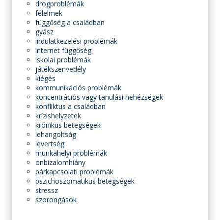
drogproblémák
félelmek
függőség a családban
gyász
indulatkezelési problémák
internet függőség
iskolai problémák
játékszenvedély
kiégés
kommunikációs problémák
koncentrációs vagy tanulási nehézségek
konfliktus a családban
krízishelyzetek
krónikus betegségek
lehangoltság
levertség
munkahelyi problémák
önbizalomhiány
párkapcsolati problémák
pszichoszomatikus betegségek
stressz
szorongások