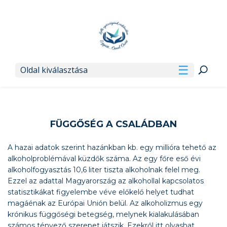
Oldal kiválasztása
FÜGGŐSÉG A CSALÁDBAN
A hazai adatok szerint hazánkban kb. egy millióra tehető az
alkoholproblémával küzdők száma. Az egy főre eső évi
alkoholfogyasztás 10,6 liter tiszta alkoholnak felel meg.
Ezzel az adattal Magyarország az alkohollal kapcsolatos
statisztikákat figyelembe véve előkelő helyet tudhat
magáénak az Európai Unión belül. Az alkoholizmus egy
krónikus függőségi betegség, melynek kialakulásában
számos tényező szerepet játszik. Ezekről itt olvashat