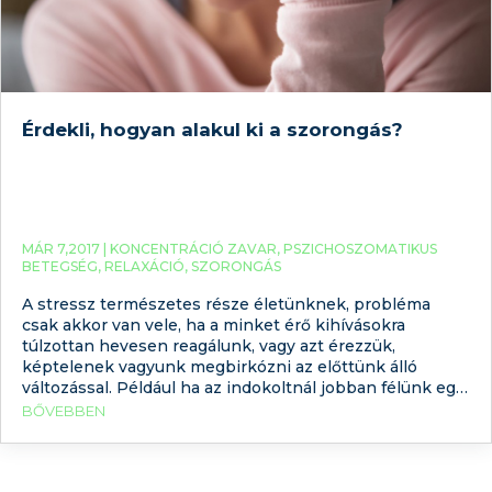
Érdekli, hogyan alakul ki a szorongás?
MÁR 7,2017 |
KONCENTRÁCIÓ ZAVAR
,
PSZICHOSZOMATIKUS
BETEGSÉG
,
RELAXÁCIÓ
,
SZORONGÁS
A stressz természetes része életünknek, probléma
csak akkor van vele, ha a minket érő kihívásokra
túlzottan hevesen reagálunk, vagy azt érezzük,
képtelenek vagyunk megbirkózni az előttünk álló
változással. Például ha az indokoltnál jobban félünk egy
vizsgahelyzetben. Az egészséges reakciót meghaladja
BŐVEBBEN
az is, ha különféle testi tünetekkel reagálunk a minket
érő feszült helyzetekre.A szorongás olyan érzés, amely
azonosítható külső ok nélkül jön létre. Ismerkedjünk