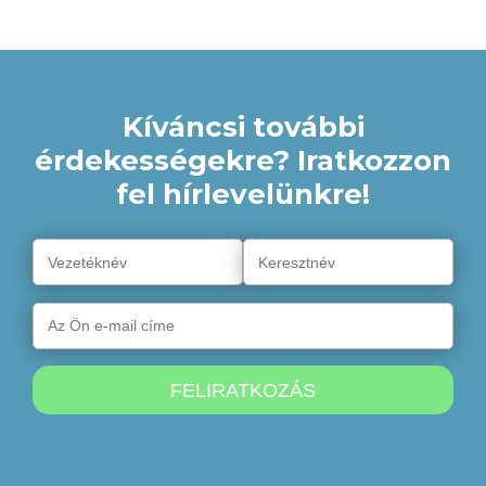
meg vele közelebbről! Ha érdekli, Önnek vannak-e
szorongásos tünetei, tesztünkből megtudhatja.
Kíváncsi további
érdekességekre? Iratkozzon
fel hírlevelünkre!