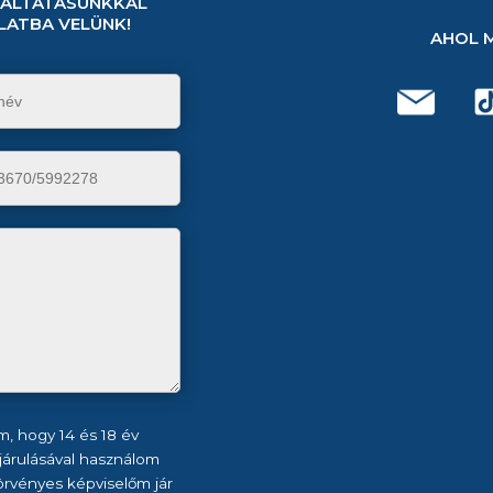
GÁLTATÁSUNKKAL
LATBA VELÜNK!
AHOL 
m, hogy 14 és 18 év
járulásával használom
 törvényes képviselőm jár