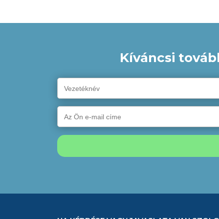
nehézségek plusz pszichés terhet rónak a
Kíváncsi továb