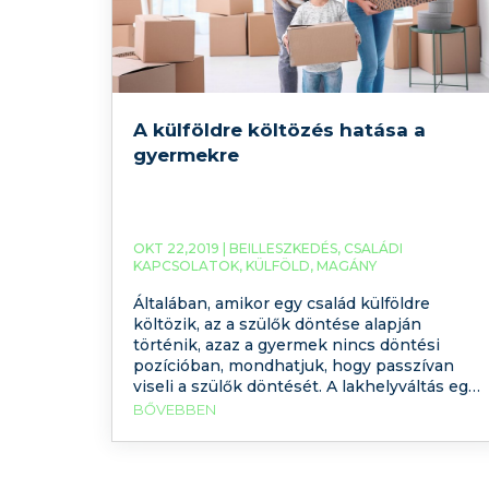
A külföldre költözés hatása a
gyermekre
OKT 22,2019 |
BEILLESZKEDÉS
,
CSALÁDI
KAPCSOLATOK
,
KÜLFÖLD
,
MAGÁNY
Általában, amikor egy család külföldre
költözik, az a szülők döntése alapján
történik, azaz a gyermek nincs döntési
pozícióban, mondhatjuk, hogy passzívan
viseli a szülők döntését. A lakhelyváltás egy
országon belül is megterhelő lehet, hiszen
BŐVEBBEN
egy számunkra idegen lakó környezetbe
kell integrálódni. Külföldre költözésnél a
kultúrák közötti különbség, esetleges nyelvi