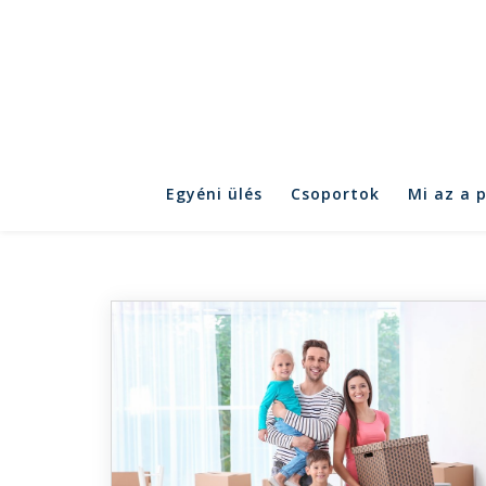
Egyéni ülés
Csoportok
Mi az a 