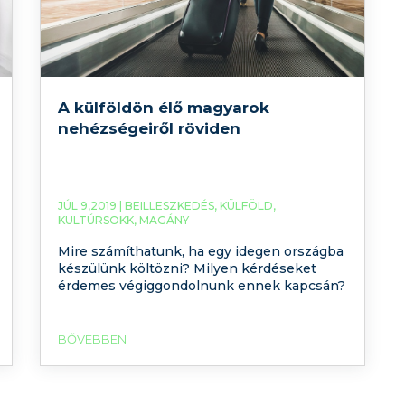
A külföldön élő magyarok
nehézségeiről röviden
JÚL 9,2019 |
BEILLESZKEDÉS
,
KÜLFÖLD
,
KULTÚRSOKK
,
MAGÁNY
Mire számíthatunk, ha egy idegen országba
készülünk költözni? Milyen kérdéseket
érdemes végiggondolnunk ennek kapcsán?
BŐVEBBEN