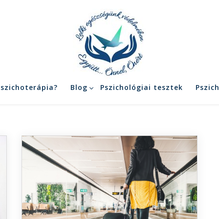
pszichoterápia?
Blog
Pszichológiai tesztek
Pszic