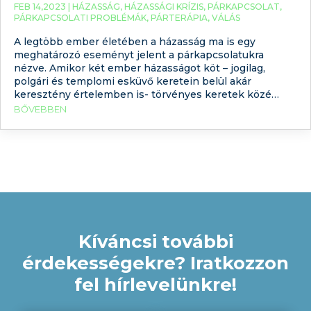
FEB 14,2023 |
HÁZASSÁG
,
HÁZASSÁGI KRÍZIS
,
PÁRKAPCSOLAT
,
PÁRKAPCSOLATI PROBLÉMÁK
,
PÁRTERÁPIA
,
VÁLÁS
A legtöbb ember életében a házasság ma is egy
meghatározó eseményt jelent a párkapcsolatukra
nézve. Amikor két ember házasságot köt – jogilag,
polgári és templomi esküvő keretein belül akár
keresztény értelemben is- törvényes keretek közé
emeli a kapcsolatot. Az együttélés, ezt követően a
BŐVEBBEN
lánykérés, majd a házasságkötés boldog időszakában
sokszor nem is sejtik a párok,
Kíváncsi további
érdekességekre? Iratkozzon
fel hírlevelünkre!