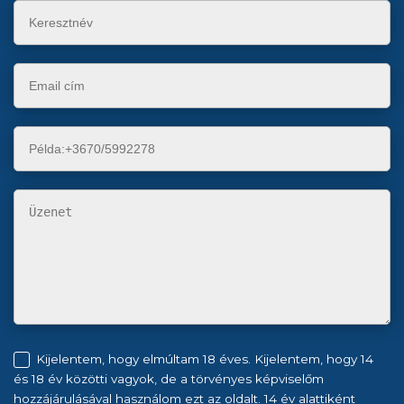
Kijelentem, hogy elmúltam 18 éves. Kijelentem, hogy 14
és 18 év közötti vagyok, de a törvényes képviselőm
hozzájárulásával használom ezt az oldalt. 14 év alattiként