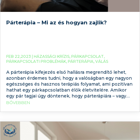
Párterápia – Mi az és hogyan zajlik?
FEB 22,2023 |
HÁZASSÁGI KRÍZIS
,
PÁRKAPCSOLAT
,
PÁRKAPCSOLATI PROBLÉMÁK
,
PÁRTERÁPIA
,
VÁLÁS
A párterápia kifejezés első hallásra megrendítő lehet,
azonban érdemes tudni, hogy a valóságban egy nagyon
egészséges és hasznos terápiás folyamat, ami pozitívan
hathat egy párkapcsolatban élők életvitelére. Amikor
egy pár tagjai úgy döntenek, hogy párterápiára – vagy
párkapcsolati tanácsadásra – adják a fejüket, az
BŐVEBBEN
megmutatja az egymás iránti elkötelezettségüket
valamint azt, hogy mindkét fél tudatosan