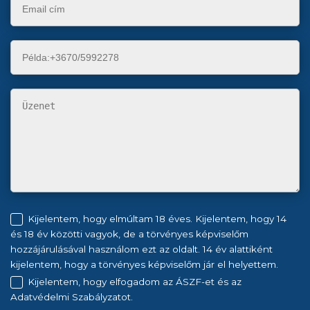
Kijelentem, hogy elmúltam 18 éves. Kijelentem, hogy 14
és 18 év közötti vagyok, de a törvényes képviselőm
hozzájárulásával használom ezt az oldalt. 14 év alattiként
kijelentem, hogy a törvényes képviselőm jár el helyettem.
Kijelentem, hogy elfogadom az ÁSZF-et és az
Adatvédelmi Szabályzatot.