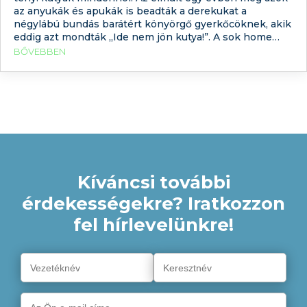
az anyukák és apukák is beadták a derekukat a
négylábú bundás barátért könyörgő gyerkőcöknek, akik
eddig azt mondták „Ide nem jön kutya!”. A sok home
officeban töltött óra áll a változás hátterében? Esetleg a
BŐVEBBEN
felszabaduló üres órák? Netalán a
Kíváncsi további
érdekességekre? Iratkozzon
fel hírlevelünkre!