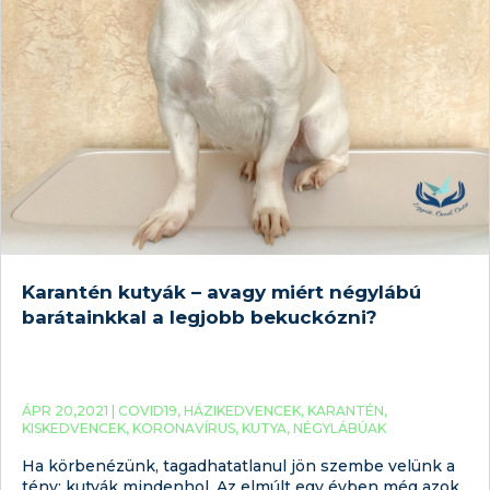
Karantén kutyák – avagy miért négylábú
barátainkkal a legjobb bekuckózni?
ÁPR 20,2021 |
COVID19
,
HÁZIKEDVENCEK
,
KARANTÉN
,
KISKEDVENCEK
,
KORONAVÍRUS
,
KUTYA
,
NÉGYLÁBÚAK
Ha körbenézünk, tagadhatatlanul jön szembe velünk a
tény: kutyák mindenhol. Az elmúlt egy évben még azok