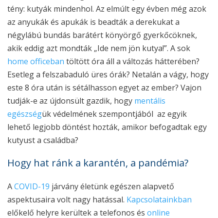
tény: kutyák mindenhol. Az elmúlt egy évben még azok
az anyukák és apukák is beadták a derekukat a
négylábú bundás barátért könyörgő gyerkőcöknek,
akik eddig azt mondták „Ide nem jön kutya!”. A sok
home officeban
töltött óra áll a változás hátterében?
Esetleg a felszabaduló üres órák? Netalán a vágy, hogy
este 8 óra után is sétálhasson egyet az ember? Vajon
tudják-e az újdonsült gazdik, hogy
mentális
egészség
ük védelmének szempontjából az egyik
lehető legjobb döntést hozták, amikor befogadtak egy
kutyust a családba?
Hogy hat ránk a karantén, a pandémia?
A
COVID-19
járvány életünk egészen alapvető
aspektusaira volt nagy hatással.
Kapcsolatainkban
előkelő helyre kerültek a telefonos és
online