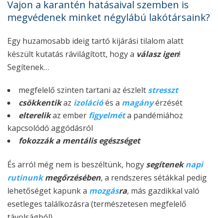
Vajon a karantén hatásaival szemben is
megvédenek minket négylábú lakótársaink?
Egy huzamosabb ideig tartó kijárási tilalom alatt
készült kutatás rávilágított, hogy a
válasz igen
!
Segítenek…
megfelelő szinten tartani az észlelt
stresszt
csökkentik
az
izoláció
és a
magány
érzését
elterelik
az ember
figyelmét
a pandémiához
kapcsolódó aggódásról
fokozzák a mentális egészséget
És arról még nem is beszéltünk, hogy
segítenek
napi
rutinunk
megőrzésében
, a rendszeres sétákkal pedig
lehetőséget kapunk a
mozgás
ra
, más gazdikkal való
esetleges találkozásra (természetesen megfelelő
távolságból).