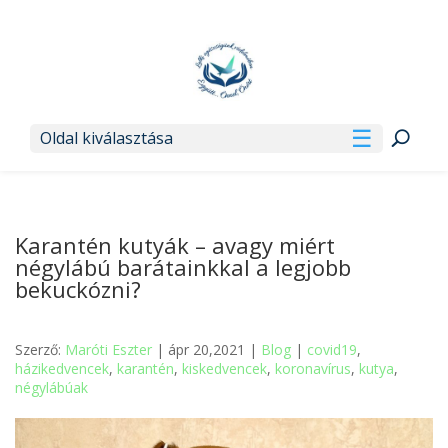
Oldal kiválasztása
Karantén kutyák – avagy miért
négylábú barátainkkal a legjobb
bekuckózni?
Szerző:
Maróti Eszter
| ápr 20,2021 |
Blog
|
covid19
,
házikedvencek
,
karantén
,
kiskedvencek
,
koronavírus
,
kutya
,
négylábúak