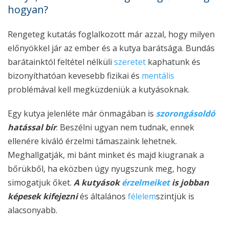
hogyan?
Rengeteg kutatás foglalkozott már azzal, hogy milyen
előnyökkel jár az ember és a kutya barátsága. Bundás
barátainktól feltétel nélküli
szeretet
kaphatunk és
bizonyíthatóan kevesebb fizikai és
mentális
problémával kell megküzdeniük a kutyásoknak.
Egy kutya jelenléte már önmagában is
szorongásoldó
hatással bír
. Beszélni ugyan nem tudnak, ennek
ellenére kiváló érzelmi támaszaink lehetnek.
Meghallgatják, mi bánt minket és majd kiugranak a
bőrükből, ha eközben úgy nyugszunk meg, hogy
simogatjuk őket.
A kutyások
érzelmeiket
is jobban
képesek kifejezni
és általános
félelem
szintjük is
alacsonyabb.