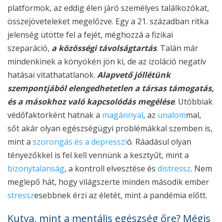
platformok, az eddig élen járó személyes találkozókat,
összejöveteleket megelőzve. Egy a 21. században ritka
jelenség ütötte fel a fejét, méghozzá a fizikai
szeparáció,
a közösségi távolságtartás
. Talán már
mindenkinek a könyökén jön ki, de az izoláció negatív
hatásai vitathatatlanok.
Alapvető jóllétünk
szempontjából elengedhetetlen a társas támogatás,
és a másokhoz való kapcsolódás megélése
. Utóbbiak
védőfaktorként hatnak a
magánnyal
, az
unalom
mal,
sőt akár olyan egészségügyi problémákkal szemben is,
mint a
szorongás és a depresszi
ó. Ráadásul olyan
tényezőkkel is fel kell vennünk a kesztyűt, mint a
bizonytalanság
, a kontroll elvesztése és
distressz
. Nem
meglepő hát, hogy világszerte minden második ember
stressz
esebbnek érzi az életét, mint a pandémia előtt.
Kutya, mint a mentális egészség őre? Mégis