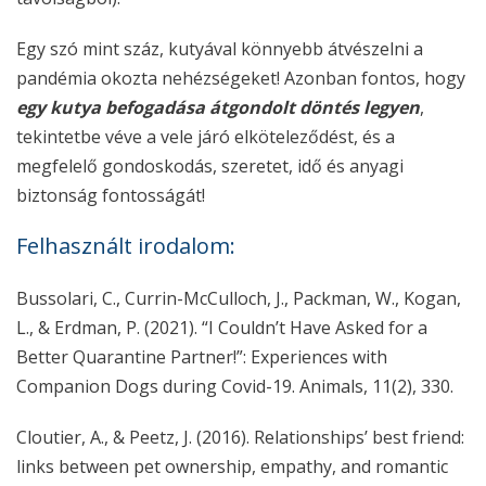
Egy szó mint száz, kutyával könnyebb átvészelni a
pandémia okozta nehézségeket! Azonban fontos, hogy
egy kutya befogadása átgondolt döntés legyen
,
tekintetbe véve a vele járó elköteleződést, és a
megfelelő gondoskodás, szeretet, idő és anyagi
biztonság fontosságát!
Felhasznált irodalom:
Bussolari, C., Currin-McCulloch, J., Packman, W., Kogan,
L., & Erdman, P. (2021). “I Couldn’t Have Asked for a
Better Quarantine Partner!”: Experiences with
Companion Dogs during Covid-19.
Animals
,
11
(2), 330.
Cloutier, A., & Peetz, J. (2016). Relationships’ best friend:
links between pet ownership, empathy, and romantic