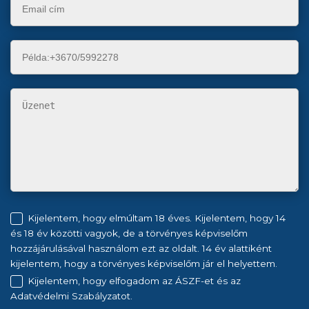
Kijelentem, hogy elmúltam 18 éves. Kijelentem, hogy 14
és 18 év közötti vagyok, de a törvényes képviselőm
hozzájárulásával használom ezt az oldalt. 14 év alattiként
kijelentem, hogy a törvényes képviselőm jár el helyettem.
Kijelentem, hogy elfogadom az ÁSZF-et és az
Adatvédelmi Szabályzatot.