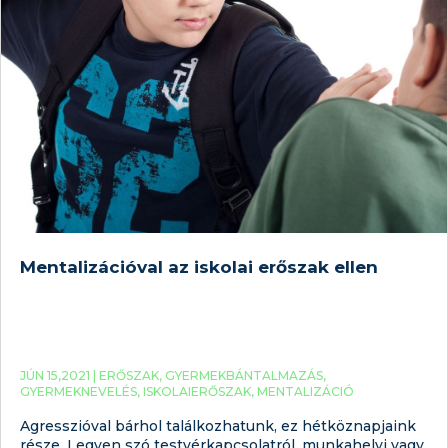
Mentalizációval az iskolai erőszak ellen
JÚN 15,2021 |
ERŐSZAK
,
GYERMEKBÁNTALMAZÁS
,
GYERMEKNEVELÉS
,
ISKOLAIERŐSZAK
,
MENTALIZÁCIÓ
Agresszióval bárhol találkozhatunk, ez hétköznapjaink
része. Legyen szó testvérkapcsolatról, munkahelyi vagy