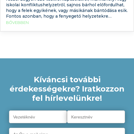
iskolai konfliktushelyzetről, sajnos bárhol előfordulhat,
hogy a felek egyikének, vagy másikának bántódása esik.
Fontos azonban, hogy a fenyegető helyzetekre
megtanuljunk erőszakmentesen reagálni. Arról, hogy ez
BŐVEBBEN
miképpen lehetséges, most bővebben is kitérünk. Az
iskolai bántalmazások (visszatérő agresszió) kezelése
egy remek példa arra, hogy megértsük a
Kíváncsi további
érdekességekre? Iratkozzon
fel hírlevelünkre!