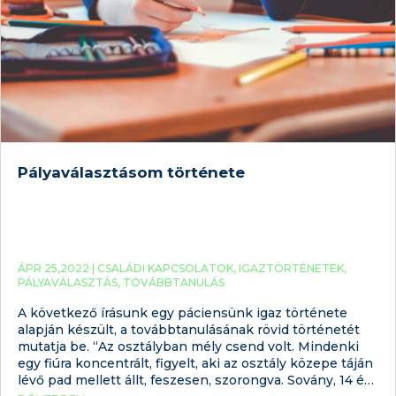
Pályaválasztásom története
ÁPR 25,2022 |
CSALÁDI KAPCSOLATOK
,
IGAZTÖRTÉNETEK
,
PÁLYAVÁLASZTÁS
,
TOVÁBBTANULÁS
A következő írásunk egy páciensünk igaz története
alapján készült, a továbbtanulásának rövid történetét
mutatja be. “Az osztályban mély csend volt. Mindenki
egy fiúra koncentrált, figyelt, aki az osztály közepe táján
lévő pad mellett állt, feszesen, szorongva. Sovány, 14 év