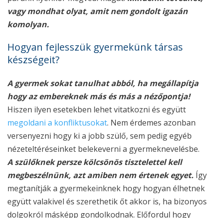
vagy mondhat olyat, amit nem gondolt igazán
komolyan.
Hogyan fejlesszük gyermekünk társas
készségeit?
A gyermek sokat tanulhat abból, ha megállapítja
hogy az embereknek más és más a nézőpontja!
Hiszen ilyen esetekben lehet vitatkozni és együtt
megoldani a konfliktusokat
. Nem érdemes azonban
versenyezni hogy ki a jobb szülő, sem pedig egyéb
nézeteltéréseinket belekeverni a gyermeknevelésbe.
A szülőknek persze kölcsönös tisztelettel kell
megbeszélnünk, azt amiben nem értenek egyet.
Így
megtanítják a gyermekeinknek hogy hogyan élhetnek
együtt valakivel és szerethetik őt akkor is, ha bizonyos
dolgokról másképp gondolkodnak. Előfordul hogy