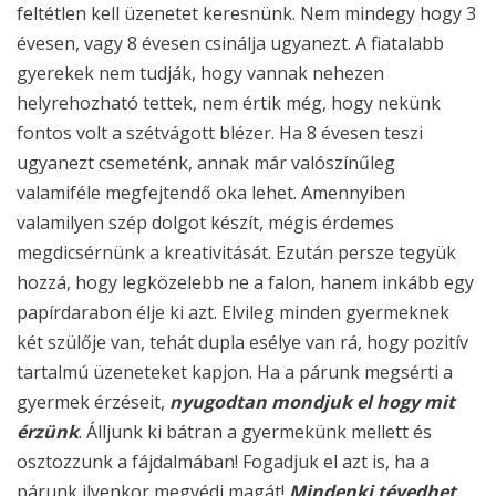
feltétlen kell üzenetet keresnünk. Nem mindegy hogy 3
évesen, vagy 8 évesen csinálja ugyanezt. A fiatalabb
gyerekek nem tudják, hogy vannak nehezen
helyrehozható tettek, nem értik még, hogy nekünk
fontos volt a szétvágott blézer. Ha 8 évesen teszi
ugyanezt csemeténk, annak már valószínűleg
valamiféle megfejtendő oka lehet. Amennyiben
valamilyen szép dolgot készít, mégis érdemes
megdicsérnünk a kreativitását. Ezután persze tegyük
hozzá, hogy legközelebb ne a falon, hanem inkább egy
papírdarabon élje ki azt. Elvileg minden gyermeknek
két szülője van, tehát dupla esélye van rá, hogy pozitív
tartalmú üzeneteket kapjon. Ha a párunk megsérti a
gyermek érzéseit,
nyugodtan mondjuk el hogy mit
érzünk
. Álljunk ki bátran a gyermekünk mellett és
osztozzunk a fájdalmában! Fogadjuk el azt is, ha a
párunk ilyenkor megvédi magát!
Mindenki tévedhet,