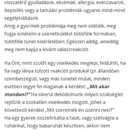
visszatérő gyulladások, ekcémák, allergia, evészavarok,
bepisilés vagy a tanulási problémák ugyanis mind-mind
segélykiáltások.
Amíg a gyermek problémája meg nem oldódik, meg
fogja ismételni a üzenetküldést többféle formában,
többféle tünet kísérletében. Egészen addig, ameddig
meg nem kapja a kívánt válaszreakciót.
Ha Önt, mint szülőt egy viselkedés meglepi, feldühíti, ha
fia vagy lánya túlzott reakciót produkál (pl. állandóan
szembeszegül), vagy más tünetet mutat, minden
esetben tegye fel magának a kérdést:
„Mit akar
mondani?”
Ha sikerül dekódolnunk milyen szükséglet
rejtőzik a szokatlen viselkedés mögött, jöhet a
következő kérdés! „Mit szeretnék én üzenni neki?”
Ha egy gyerek összefirkálta a falat, vagy szétvágta a
ruhánkat, hogy babaruhát készítsen, akkor nem