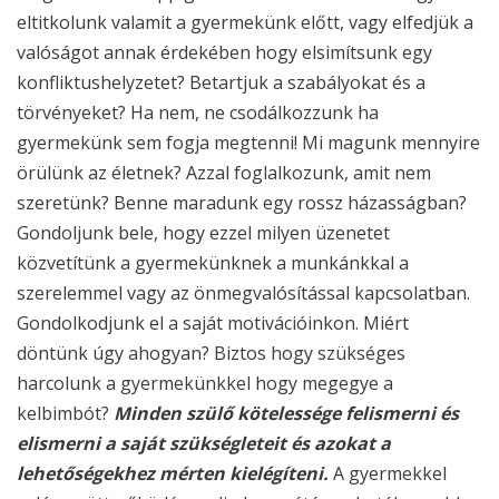
eltitkolunk valamit a gyermekünk előtt, vagy elfedjük a
valóságot annak érdekében hogy elsimítsunk egy
konfliktushelyzetet? Betartjuk a szabályokat és a
törvényeket? Ha nem, ne csodálkozzunk ha
gyermekünk sem fogja megtenni! Mi magunk mennyire
örülünk az életnek? Azzal foglalkozunk, amit nem
szeretünk? Benne maradunk egy rossz házasságban?
Gondoljunk bele, hogy ezzel milyen üzenetet
közvetítünk a gyermekünknek a munkánkkal a
szerelemmel vagy az önmegvalósítással kapcsolatban.
Gondolkodjunk el a saját motivációinkon. Miért
döntünk úgy ahogyan? Biztos hogy szükséges
harcolunk a gyermekünkkel hogy megegye a
kelbimbót?
Minden szülő kötelessége felismerni és
elismerni a saját szükségleteit és azokat a
lehetőségekhez mérten kielégíteni.
A gyermekkel