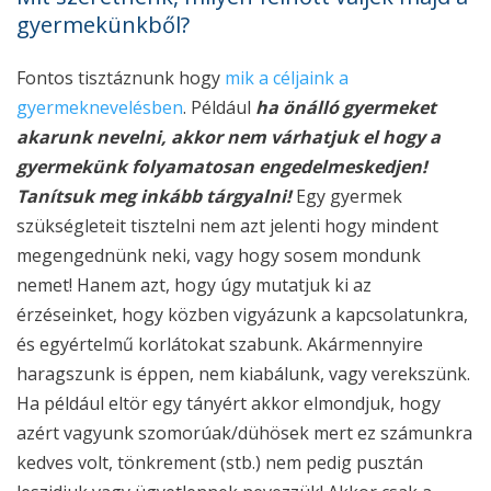
gyermekünkből?
Fontos tisztáznunk hogy
mik a céljaink a
gyermeknevelésben
. Például
ha önálló gyermeket
akarunk nevelni, akkor nem várhatjuk el hogy a
gyermekünk folyamatosan engedelmeskedjen!
Tanítsuk meg inkább tárgyalni!
Egy gyermek
szükségleteit tisztelni nem azt jelenti hogy mindent
megengednünk neki, vagy hogy sosem mondunk
nemet! Hanem azt, hogy úgy mutatjuk ki az
érzéseinket, hogy közben vigyázunk a kapcsolatunkra,
és egyértelmű korlátokat szabunk. Akármennyire
haragszunk is éppen, nem kiabálunk, vagy verekszünk.
Ha például eltör egy tányért akkor elmondjuk, hogy
azért vagyunk szomorúak/dühösek mert ez számunkra
kedves volt, tönkrement (stb.) nem pedig pusztán