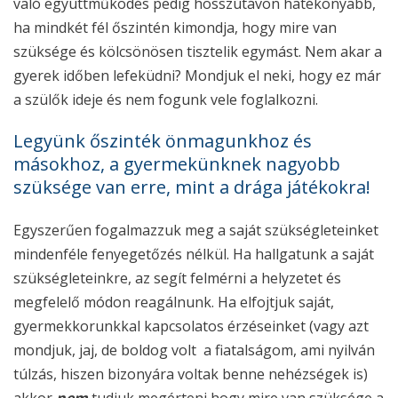
való együttműködés pedig hosszútávon hatékonyabb,
ha mindkét fél őszintén kimondja, hogy mire van
szüksége és kölcsönösen tisztelik egymást. Nem akar a
gyerek időben lefeküdni? Mondjuk el neki, hogy ez már
a szülők ideje és nem fogunk vele foglalkozni.
Legyünk őszinték önmagunkhoz és
másokhoz, a gyermekünknek nagyobb
szüksége van erre, mint a drága játékokra!
Egyszerűen fogalmazzuk meg a saját szükségleteinket
mindenféle fenyegetőzés nélkül. Ha hallgatunk a saját
szükségleteinkre, az segít felmérni a helyzetet és
megfelelő módon reagálnunk. Ha elfojtjuk saját,
gyermekkorunkkal kapcsolatos érzéseinket (vagy azt
mondjuk, jaj, de boldog volt a fiatalságom, ami nyilván
túlzás, hiszen bizonyára voltak benne nehézségek is)
akkor
nem
tudjuk megérteni hogy mire van szüksége a