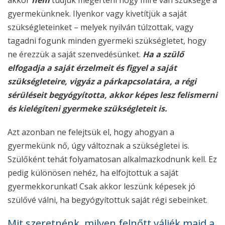
gyermekünknek. Ilyenkor vagy kivetítjük a saját
szükségleteinket – melyek nyilván túlzottak, vagy
tagadni fogunk minden gyermeki szükségletet, hogy
ne érezzük a saját szenvedésünket.
Ha a szülő
elfogadja a saját érzelmeit és figyel a saját
szükségleteire, vigyáz a párkapcsolatára, a régi
sérüléseit begyógyította, akkor képes lesz felismerni
és kielégíteni gyermeke szükségleteit is.
Azt azonban ne felejtsük el, hogy ahogyan a
gyermekünk nő, úgy változnak a szükségletei is.
Szülőként tehát folyamatosan alkalmazkodnunk kell. Ez
pedig különösen nehéz, ha elfojtottuk a saját
gyermekkorunkat! Csak akkor leszünk képesek jó
szülővé válni, ha begyógyítottuk saját régi sebeinket.
Mit szeretnénk, milyen felnőtt váljék majd a