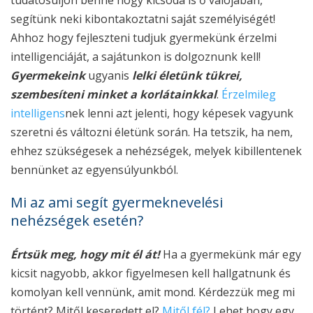
segítünk neki kibontakoztatni saját személyiségét!
Ahhoz hogy fejleszteni tudjuk gyermekünk érzelmi
intelligenciáját, a sajátunkon is dolgoznunk kell!
Gyermekeink
ugyanis
lelki életünk tükrei,
szembesíteni minket a korlátainkkal
.
Érzelmileg
intelligens
nek lenni azt jelenti, hogy képesek vagyunk
szeretni és változni életünk során. Ha tetszik, ha nem,
ehhez szükségesek a nehézségek, melyek kibillentenek
bennünket az egyensúlyunkból.
Mi az ami segít gyermeknevelési
nehézségek esetén?
Értsük meg, hogy mit él át!
Ha a gyermekünk már egy
kicsit nagyobb, akkor figyelmesen kell hallgatnunk és
komolyan kell vennünk, amit mond. Kérdezzük meg mi
történt? Mitől keseredett el?
Mitől fél?
Lehet hogy egy