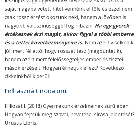
leszidjuk vagy ügyetlennek nevezzük! Akkor csak a
saját magába vetett hitét vennénk el tőle és ezzel nem
csak rossz érzést okozunk neki, hanem a jövőben is
nagyobb valószínűséggel fog hibázni.
Ha egy gyerek
értékesnek érzi magát, akkor figyel a többi emberre
és a tettei következményeire is.
Nem azért viselkedik
jól, mert fél attól hogy rosszat tesz (megbüntetik),
hanem azért mert felelősségteljes ember és tiszteli
mások érzéseit. Hogyan érhetjük el ezt? Következő
cikkeinkből kiderül!
Felhasznált irodalom:
Filliozat I. (2018) Gyermekünk érzelmeinek sűrűjében.
Hogyan fejtsük meg szavai, nevetése, sírása jelentését?
Urusus Libris.