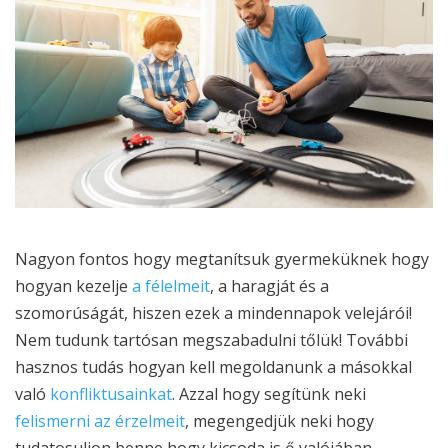
Nagyon fontos hogy megtanítsuk gyermeküknek hogy
hogyan kezelje
a félelmeit
, a haragját és a
szomorúságát, hiszen ezek a mindennapok velejárói!
Nem tudunk tartósan megszabadulni tőlük! További
hasznos tudás hogyan kell megoldanunk a másokkal
való
konfliktusainkat
. Azzal hogy segítünk neki
felismerni az érzelmeit
, megengedjük neki hogy
tudatosuljon benne hogy kicsoda is ő valójában,