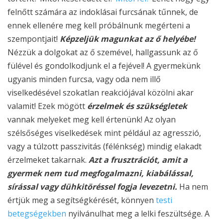
felnőtt számára az indoklásai furcsának tűnnek, de
ennek ellenére meg kell próbálnunk megérteni a
szempontjait!
Képzeljük magunkat az ő helyébe!
Nézzük a dolgokat az ő szemével, hallgassunk az ő
fülével és gondolkodjunk el a fejével! A gyermekünk
ugyanis minden furcsa, vagy oda nem illő
viselkedésével szokatlan reakciójával közölni akar
valamit! Ezek mögött
érzelmek és szükségletek
vannak melyeket meg kell értenünk! Az olyan
szélsőséges viselkedések mint például az agresszió,
vagy a túlzott passzivitás (félénkség) mindig elakadt
érzelmeket takarnak.
Azt a frusztrációt, amit a
gyermek nem tud megfogalmazni, kiabálással,
sírással vagy dühkitöréssel fogja levezetni.
Ha nem
értjük meg a segítségkérését, könnyen
testi
betegségekben
nyilvánulhat meg a lelki feszültsége. A