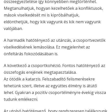
összeegyeztetése így könnyebben megtörténhet.
Megtanulhatjuk, hogyan kezelhetőek a konfliktusok,
mások viselkedését mi is kipróbálhatjuk,
eldönthetjük, hogy kik vagyunk és kik nem vagyunk
valójában.
A harmadik hatótényező az utánzás, a csoportvezetők
viselkedésének lemásolása. Ez megjelenhet az
önfeltárás fokozódásában is.
A következő a csoportkohézió. Fontos hatótényező az
összefogás erejének megtapasztalása.
Az ötödik a katarzis. Felszabadító felismerésekre
tehetünk szert, illetve az együttes élmény is átütő
lehet. Gyakran a pozitív csoportélményre évekig vissza
tudunk emlékezni.
Az utolsó hatótényező, hogy rendszeresen találkozunk,