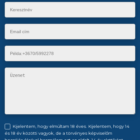
Kijelentem, hogy elmúltam 18 éves. Kijelentem, hogy 14
és 18 év közötti vagyok, de a törvényes képviselőm
hozzájárulásával használom ezt az oldalt. 14 év alattiként