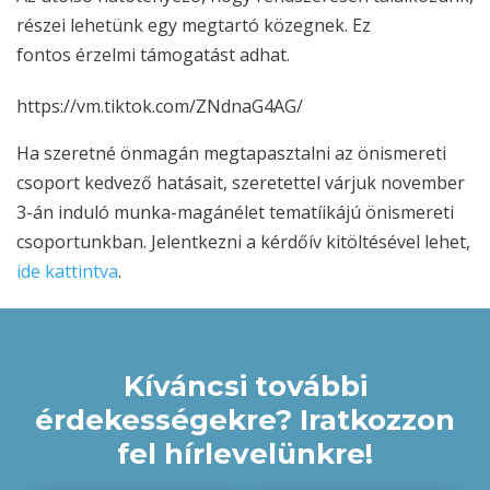
részei lehetünk egy megtartó közegnek. Ez
fontos érzelmi támogatást adhat.
https://vm.tiktok.com/ZNdnaG4AG/
Ha szeretné önmagán megtapasztalni az önismereti
csoport kedvező hatásait, szeretettel várjuk november
3-án induló munka-magánélet tematíikájú önismereti
csoportunkban. Jelentkezni a kérdőív kitöltésével lehet,
ide kattintva
.
Kíváncsi további
érdekességekre? Iratkozzon
fel hírlevelünkre!