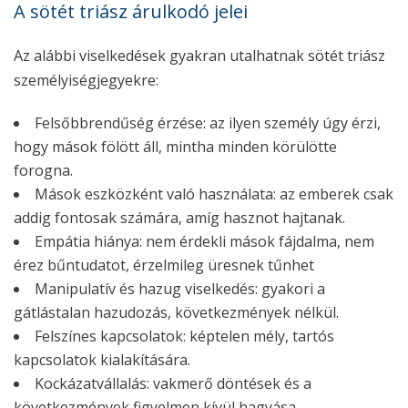
A sötét triász árulkodó jelei
Az alábbi viselkedések gyakran utalhatnak sötét triász
személyiségjegyekre:
Felsőbbrendűség érzése: az ilyen személy úgy érzi,
hogy mások fölött áll, mintha minden körülötte
forogna.
Mások eszközként való használata: az emberek csak
addig fontosak számára, amíg hasznot hajtanak.
Empátia hiánya: nem érdekli mások fájdalma, nem
érez bűntudatot, érzelmileg üresnek tűnhet
Manipulatív és hazug viselkedés: gyakori a
gátlástalan hazudozás, következmények nélkül.
Felszínes kapcsolatok: képtelen mély, tartós
kapcsolatok kialakítására.
Kockázatvállalás: vakmerő döntések és a
következmények figyelmen kívül hagyása