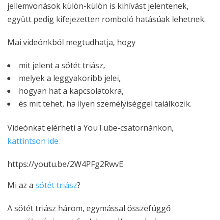
jellemvonások külön-külön is kihívást jelentenek,
együtt pedig kifejezetten romboló hatásúak lehetnek.
Mai videónkból megtudhatja, hogy
mit jelent a sötét triász,
melyek a leggyakoribb jelei,
hogyan hat a kapcsolatokra,
és mit tehet, ha ilyen személyiséggel találkozik.
Videónkat elérheti a YouTube-csatornánkon,
kattintson ide:
https://youtu.be/2W4PFg2RwvE
Mi az a
sötét triász
?
A sötét triász három, egymással összefüggő