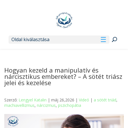
Oldal kiválasztása
Hogyan kezeld a manipulatív és
nárcisztikus embereket? – A sötét triász
jelei és kezelése
Szerző:
Lengyel Katalin
| máj 26,2026 |
Videó
|
a sötét triád
,
machiavellizmus
,
nárcizmus
,
pszichopátia