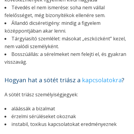
Tévedés el nem ismerése: soha nem vállal
felelősséget, még bizonyítékok ellenére sem.
Állandó dicséretigény: mindig a figyelem
középpontjában akar lenni.
Tárgyiasító szemlélet: másokat „eszközként” kezel,
nem valódi személyként.
Bosszúállás: a sérelmeket nem felejti el, és gyakran
visszavág.
Hogyan hat a sötét triász a
kapcsolatokra
?
A sötét triász személyiségjegyek:
aláássák a bizalmat
érzelmi sérüléseket okoznak
instabil, toxikus kapcsolatokat eredményeznek