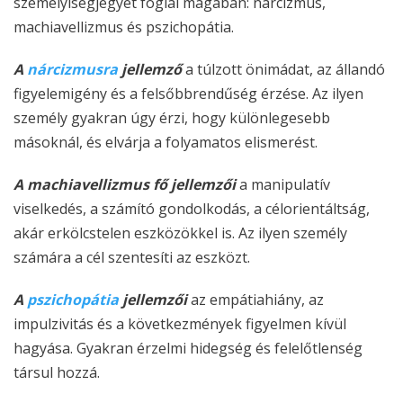
személyiségjegyet foglal magában: nárcizmus,
machiavellizmus és pszichopátia.
A
nárcizmusra
jellemző
a túlzott önimádat, az állandó
figyelemigény és a felsőbbrendűség érzése. Az ilyen
személy gyakran úgy érzi, hogy különlegesebb
másoknál, és elvárja a folyamatos elismerést.
A machiavellizmus fő jellemzői
a manipulatív
viselkedés, a számító gondolkodás, a célorientáltság,
akár erkölcstelen eszközökkel is. Az ilyen személy
számára a cél szentesíti az eszközt.
A
pszichopátia
jellemzői
az empátiahiány, az
impulzivitás és a következmények figyelmen kívül
hagyása. Gyakran érzelmi hidegség és felelőtlenség
társul hozzá.