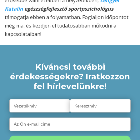
erősebbé válni ezekben a helyzetekben,
Lengyel
Katalin
egészségfejlesztő sportpszichológus
támogatja ebben a folyamatban. Foglaljon időpontot
még ma, és kezdjen el tudatosabban működni a
kapcsolataiban!
Kíváncsi további
érdekességekre? Iratkozzon
fel hírlevelünkre!