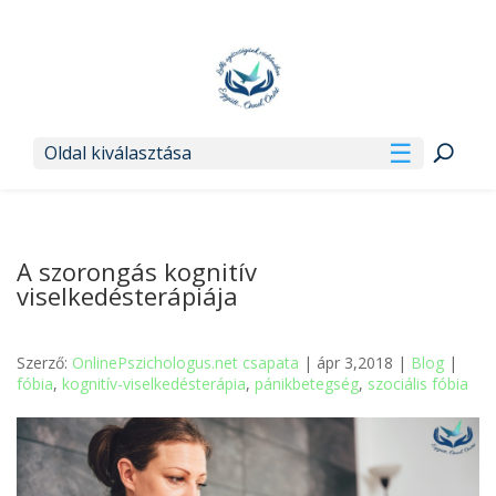
Oldal kiválasztása
A szorongás kognitív
viselkedésterápiája
Szerző:
OnlinePszichologus.net csapata
| ápr 3,2018 |
Blog
|
fóbia
,
kognitív-viselkedésterápia
,
pánikbetegség
,
szociális fóbia