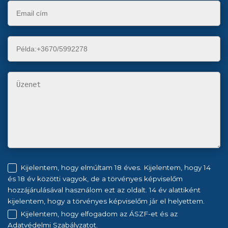
Kijelentem, hogy elmúltam 18 éves. Kijelentem, hogy 14
és 18 év közötti vagyok, de a törvényes képviselőm
hozzájárulásával használom ezt az oldalt. 14 év alattiként
kijelentem, hogy a törvényes képviselőm jár el helyettem.
Kijelentem, hogy elfogadom az ÁSZF-et és az
Adatvédelmi Szabályzatot.