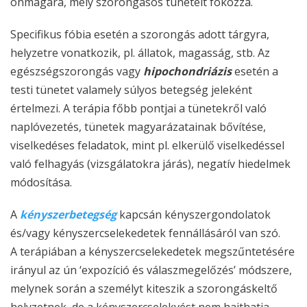
önmagára, mely szorongásos tüneteit fokozza.
Specifikus fóbia esetén a szorongás adott tárgyra,
helyzetre vonatkozik, pl. állatok, magasság, stb. Az
egészségszorongás vagy
hipochondriázis
esetén a
testi tünetet valamely súlyos betegség jeleként
értelmezi. A terápia főbb pontjai a tünetekről való
naplóvezetés, tünetek magyarázatainak bővítése,
viselkedéses feladatok, mint pl. elkerülő viselkedéssel
való felhagyás (vizsgálatokra járás), negatív hiedelmek
módosítása.
A
kényszerbetegség
kapcsán kényszergondolatok
és/vagy kényszercselekedetek fennállásáról van szó.
A terápiában a kényszercselekedetek megszűntetésére
irányul az ún ‘expozíció és válaszmegelőzés’ módszere,
melynek során a személyt kiteszik a szorongáskeltő
helyzetnek, de a kényszercselekvést nem hajthatja