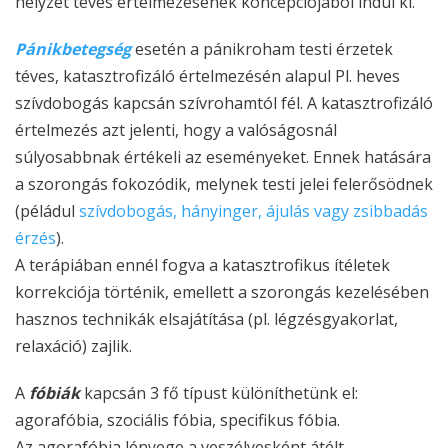
helyzet téves értelmezésének koncepciójából indul ki.
Pánikbetegség
esetén a pánikroham testi érzetek
téves, katasztrofizáló értelmezésén alapul Pl. heves
szívdobogás kapcsán szívrohamtól fél. A katasztrofizáló
értelmezés azt jelenti, hogy a valóságosnál
súlyosabbnak értékeli az eseményeket. Ennek hatására
a szorongás fokozódik, melynek testi jelei felerősödnek
(péládul
szívdobogás, hányinger, ájulás vagy zsibbadás
érzés
).
A terápiában ennél fogva a katasztrofikus ítéletek
korrekciója történik, emellett a szorongás kezelésében
hasznos technikák elsajátítása (pl. légzésgyakorlat,
relaxáció) zajlik.
A
fóbiák
kapcsán 3 fő típust különíthetünk el:
agorafóbia, szociális fóbia, specifikus fóbia.
Az agorafóbia lényege a veszélyesként átélt