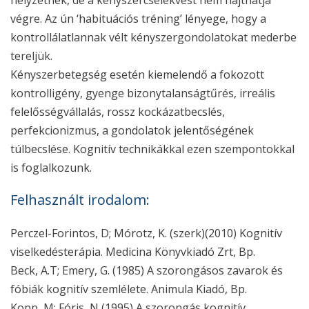
végre. Az ún ‘habituációs tréning’ lényege, hogy a
kontrollálatlannak vélt kényszergondolatokat mederbe
tereljük.
Kényszerbetegség esetén kiemelendő a fokozott
kontrolligény, gyenge bizonytalanságtűrés, irreális
felelősségvállalás, rossz kockázatbecslés,
perfekcionizmus, a gondolatok jelentőségének
túlbecslése. Kognitív technikákkal ezen szempontokkal
is foglalkozunk.
Felhasznált irodalom:
Perczel-Forintos, D; Mórotz, K. (szerk)(2010) Kognitív
viselkedésterápia. Medicina Könyvkiadó Zrt, Bp.
Beck, A.T; Emery, G. (1985) A szorongásos zavarok és
fóbiák kognitív szemlélete. Animula Kiadó, Bp.
Kopp, M; Fóris, N (1995) A szorongás kognitív