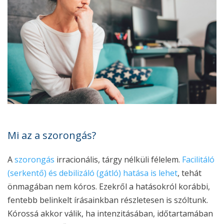
Mi az a szorongás?
A
szorongás
irracionális, tárgy nélküli félelem.
Facilitáló
(serkentő) és debilizáló (gátló) hatása is lehet
, tehát
önmagában nem kóros. Ezekről a hatásokról korábbi,
fentebb belinkelt írásainkban részletesen is szóltunk.
Kórossá akkor válik, ha intenzitásában, időtartamában