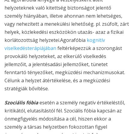
helyzeteknek való kitettség biztonságot jelentő
személy hiányában, illetve ahonnan nem lehetséges,
vagy nehezített a menekülési lehetőség. pl. zsúfolt, zárt
helyek, közlekedési eszközökön utazás- azaz a fizikai
korlátozottság helyzetei.Agorafóbia
kognitív
viselkedésterápiájában
feltérképezzük a szorongást
provokáló helyzeteket, az elkerülő viselkedés
jellemzőit, a jelentésadási jellemzőket, tünetet
fenntartó tényezőket, megküzdési mechanizmusokat.
Célunk a helyzet átértékelése, és a megküzdési
stratégiák bővítése.
Szociális fóbia
esetén a személy negatív értékeléstől,
kritikától, elutasítástól fél. Szociális fóbia kapcsán az
önmegfigyelés módosítása a cél, hiszen ekkor a
személy a társas helyzetben fokozottan figyel