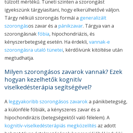
túlzott mértékű. Tüneti szinten a szorongást
igyekszünk tárgyiasítani, hogy elkerülhetővé váljon.
Tárgy nélküli szorongás formái a
generalizált
szorongás
os zavar és a
pánikzavar
. Tárgya van a
szorongásnak
fóbia
, hipochondriázis, és
kényszerbetegség esetén. Ha érdekli,
vannak-e
szorongásra utaló tünetei
, kérdőívünk kitöltése után
megtudhatja.
Milyen szorongásos zavarok vannak? Ezek
hogyan kezelhetők kognitív
viselkedésterápia segítségével?
A
leggyakoribb szorongásos zavarok
a pánikbetegség,
a különféle fóbiák, a kényszeres zavar és a
hipochondirázis (betegségektől való félelem). A
kognitív-viselkedésterápiás megközelítés
az adott