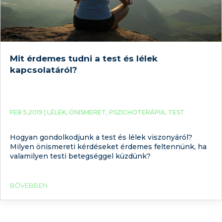
Mit érdemes tudni a test és lélek
kapcsolatáról?
FEB 5,2019 |
LÉLEK
,
ÖNISMERET
,
PSZICHOTERÁPIA
,
TEST
Hogyan gondolkodjunk a test és lélek viszonyáról?
Milyen önismereti kérdéseket érdemes feltennünk, ha
valamilyen testi betegséggel küzdünk?
BŐVEBBEN