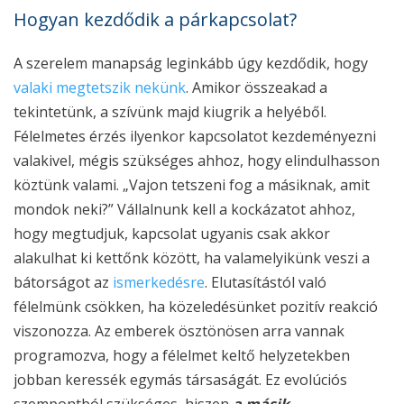
Hogyan kezdődik a párkapcsolat?
A szerelem manapság leginkább úgy kezdődik, hogy
valaki megtetszik nekünk
. Amikor összeakad a
tekintetünk, a szívünk majd kiugrik a helyéből.
Félelmetes érzés ilyenkor kapcsolatot kezdeményezni
valakivel, mégis szükséges ahhoz, hogy elindulhasson
köztünk valami.
„Vajon tetszeni fog a másiknak, amit
mondok neki?”
Vállalnunk kell a kockázatot ahhoz,
hogy megtudjuk, kapcsolat ugyanis csak akkor
alakulhat ki kettőnk között, ha valamelyikünk veszi a
bátorságot az
ismerkedésre
. Elutasítástól való
félelmünk csökken, ha közeledésünket pozitív reakció
viszonozza. Az emberek ösztönösen arra vannak
programozva, hogy a félelmet keltő helyzetekben
jobban keressék egymás társaságát. Ez evolúciós
szempontból szükséges, hiszen
a másik