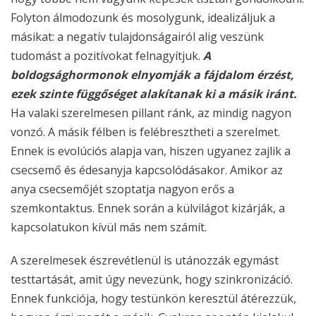
Folyton álmodozunk és mosolygunk, idealizáljuk a
másikat: a negatív tulajdonságairól alig veszünk
tudomást a pozitívokat felnagyítjuk.
A
boldogsághormonok elnyomják a fájdalom érzést,
ezek szinte függőséget alakítanak ki a másik iránt.
Ha valaki szerelmesen pillant ránk, az mindig nagyon
vonzó. A másik félben is felébresztheti a szerelmet.
Ennek is evolúciós alapja van, hiszen ugyanez zajlik a
csecsemő és édesanyja kapcsolódásakor. Amikor az
anya csecsemőjét szoptatja nagyon erős a
szemkontaktus. Ennek során a külvilágot kizárják, a
kapcsolatukon kívül más nem számít.
A szerelmesek észrevétlenül is utánozzák egymást
testtartását, amit úgy nevezünk, hogy szinkronizáció.
Ennek funkciója, hogy testünkön keresztül átérezzük,