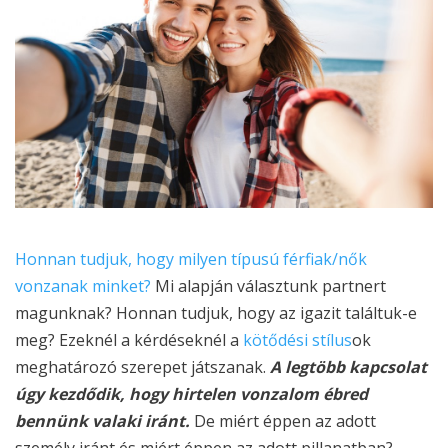
Honnan tudjuk, hogy milyen típusú férfiak/nők
vonzanak minket?
Mi alapján választunk partnert
magunknak? Honnan tudjuk, hogy az igazit találtuk-e
meg? Ezeknél a kérdéseknél a
kötődési stílus
ok
meghatározó szerepet játszanak.
A legtöbb kapcsolat
úgy kezdődik, hogy hirtelen vonzalom ébred
bennünk valaki iránt.
De miért éppen az adott
személy iránt és miért éppen az adott pillanatban?