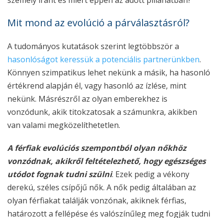
Mit mond az evolúció a párválasztásról?
A tudományos kutatások szerint legtöbbször a
hasonlóságot keressük a potenciális partnerünkben
.
Könnyen szimpatikus lehet nekünk a másik, ha hasonló
értékrend alapján él, vagy hasonló az ízlése, mint
nekünk. Másrészről az olyan emberekhez is
vonzódunk, akik titokzatosak a számunkra, akikben
van valami megközelíthetetlen.
A férfiak
evolúciós szempontból olyan nőkhöz
vonzódnak, akikről feltételezhető, hogy egészséges
utódot fognak tudni szülni
. Ezek pedig a vékony
derekú, széles csípőjű nők. A nők pedig általában az
olyan férfiakat találják vonzónak, akiknek férfias,
határozott a fellépése és valószínűleg meg fogják tudni