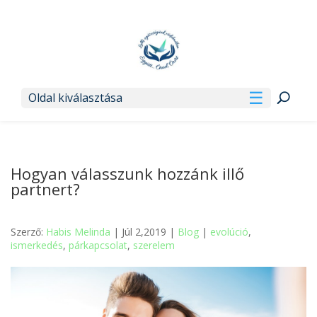
Oldal kiválasztása
Hogyan válasszunk hozzánk illő
partnert?
Szerző:
Habis Melinda
| Júl 2,2019 |
Blog
|
evolúció
,
ismerkedés
,
párkapcsolat
,
szerelem