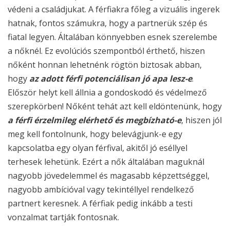
védeni a családjukat. A férfiakra főleg a vizuális ingerek
hatnak, fontos számukra, hogy a partnerük szép és
fiatal legyen. Általában könnyebben esnek szerelembe
a nőknél. Ez evolúciós szempontból érthető, hiszen
nőként honnan lehetnénk rögtön biztosak abban,
hogy
az adott férfi potenciálisan jó apa lesz-e
.
Először helyt kell állnia a gondoskodó és védelmező
szerepkörben! Nőként tehát azt kell eldöntenünk, hogy
a férfi érzelmileg elérhető és megbízható-e
, hiszen jól
meg kell fontolnunk, hogy belevágjunk-e egy
kapcsolatba egy olyan férfival, akitől jó eséllyel
terhesek lehetünk. Ezért a nők általában maguknál
nagyobb jövedelemmel és magasabb képzettséggel,
nagyobb ambícióval vagy tekintéllyel rendelkező
partnert keresnek. A férfiak pedig inkább a testi
vonzalmat tartják fontosnak.