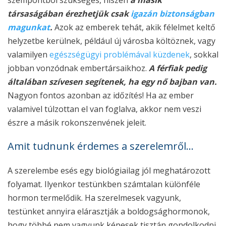
társaságában érezhetjük csak
igazán biztonságban
magunkat
.
Azok az emberek tehát, akik félelmet keltő
helyzetbe kerülnek, például új városba költöznek, vagy
valamilyen
egészségügyi problémával küzdenek
, sokkal
jobban vonzódnak embertársaikhoz.
A férfiak pedig
általában szívesen segítenek, ha egy nő bajban van.
Nagyon fontos azonban az időzítés! Ha az ember
valamivel túlzottan el van foglalva, akkor nem veszi
észre a másik rokonszenvének jeleit.
Amit tudnunk érdemes a szerelemről…
A szerelembe esés egy biológiailag jól meghatározott
folyamat. Ilyenkor testünkben számtalan különféle
hormon termelődik. Ha szerelmesek vagyunk,
testünket annyira elárasztják a boldogsághormonok,
hogy többé nem vagyunk képesek tisztán gondolkodni.