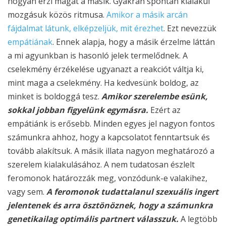
hogyan érzi magát a másik. Gyakran spontán kialakul
mozgásuk közös ritmusa.
Amikor a másik arcán
fájdalmat látunk, elképzeljük, mit érezhet
. Ezt nevezzük
empátiának
. Ennek alapja, hogy a másik érzelme láttán
a mi agyunkban is hasonló jelek termelődnek. A
cselekmény érzékelése ugyanazt a reakciót váltja ki,
mint maga a cselekmény. Ha kedvesünk boldog, az
minket is boldoggá tesz.
Amikor szerelembe esünk,
sokkal jobban figyelünk egymásra.
Ezért az
empátiánk is erősebb. Minden egyes jel nagyon fontos
számunkra ahhoz, hogy a kapcsolatot fenntartsuk és
tovább alakítsuk. A másik illata nagyon meghatározó a
szerelem kialakulásához. A nem tudatosan észlelt
feromonok határozzák meg, vonzódunk-e valakihez,
vagy sem.
A feromonok tudattalanul szexuális ingert
jelentenek és arra ösztönöznek, hogy a számunkra
genetikailag optimális partnert válasszuk.
A legtöbb