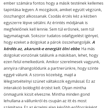
ember számára fontos hogy a másik testének kellemes
tapintása legyen. A mozgások, amiket együtt végzünk,
összhangot alkossanak. Csodás érzés kéz a kézben
egyszerre lépve sétálni. Az érintés módjának is
megfelelőnek kell lennie. Sem túl erősnek, sem túl
lagymatagnak. Sokszor tudatos odafigyelést igényel,
hogy ezeket a dolgokat a párok összehangolják.
A
kérdés az, akarunk-e energiát ölni ebbe
. Ha más
dolgokat vonzónak találunk a másikban, lehet, hogy
ezen felül emelkedünk. Amikor szerelmesek vagyunk,
annyira ráhangolódunk a partnerünkre, hogy szinte
eggyé válunk. A szoros közelség, majd a
lélegzetvételnyi szünet váltakozik egymással. Ez az
interakció boldogító érzést kelt. Olyan mintha
önmagunk kicsit elveszne. Mintha minden gond
lehullana a vállunkról és csupán az itt és most
számítana. Ez az érzelmi alap később erőforrásként