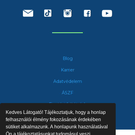
Blog
Karrier
Adatvédelem
ÁSZF
Fizetési feltételek
Kedves Látogató! Tájékoztatjuk, hogy a honlap
felhasználói élmény fokozásának érdekében
sütiket alkalmazunk. A honlapunk használatával
Ön a tájékoztatásunkat tudomásul veszi.