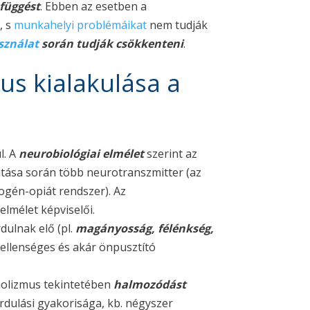
függést
. Ebben az esetben a
, s
munkahelyi problémáikat
nem tudják
sználat
során tudják csökkenteni
.
us kialakulása a
l. A
neurobiológiai elmélet
szerint az
tatása során több neurotranszmitter (az
dogén-opiát rendszer). Az
lmélet képviselői.
dulnak elő (pl.
magányosság, félénkség,
, ellenséges és akár önpusztító
oholizmus tekintetében
halmozódást
dulási gyakorisága, kb. négyszer