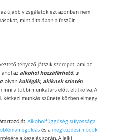
, az újabb vizsgálatok ezt azonban nem
sokat, mint általában a feszült
ztető tényező játszik szerepet, ami az
 ahol az
alkohol hozzáférhető, s
az olyan
kollégák, akiknek szintén
inni a többi munkatárs előtt eltitkolva. A
(pl. kétkezi munkás szünete közben elmegy
tartozóját.
Alkoholfüggőség súlyossága
roblémamegoldás
és a
megküzdési módok
tésére a kezelés során. A lelki