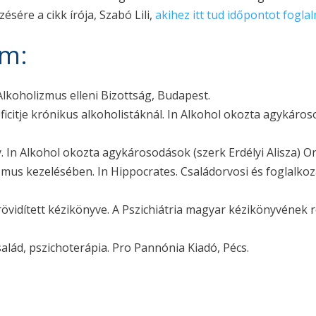
sére a cikk írója, Szabó Lili,
akihez itt tud időpontot foglal
om:
 Alkoholizmus elleni Bizottság, Budapest.
ficitje krónikus alkoholistáknál. In Alkohol okozta agykáros
y. In Alkohol okozta agykárosodások (szerk Erdélyi Alisza) O
zmus kezelésében. In Hippocrates. Családorvosi és foglalkozá
a rövidített kézikönyve. A Pszichiátria magyar kézikönyvének r
alád, pszichoterápia. Pro Pannónia Kiadó, Pécs.