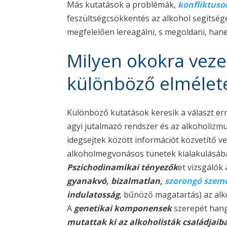
Más kutatások a problémák,
konfliktuso
feszültségcsökkentés az alkohol segítségé
megfelelően lereagálni, s megoldani, ha
Milyen okokra veze
különböző elmélete
Különböző kutatások keresik a választ er
agyi jutalmazó rendszer és az alkoholizmu
idegsejtek között információt közvetítő ve
alkoholmegvonásos tünetek kialakulásába
Pszichodinamikai tényezők
et vizsgálók
gyanakvó, bizalmatlan,
szorongó szemé
indulatosság
, bűnöző magatartás) az alk
A
genetikai komponensek
szerepét hangs
mutattak ki az alkoholisták családjaib