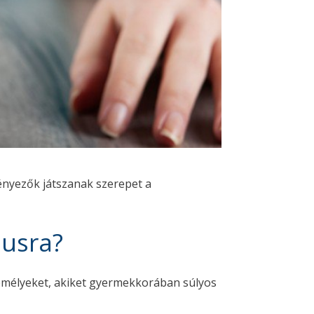
tényezők játszanak szerepet a
musra?
emélyeket, akiket gyermekkorában súlyos