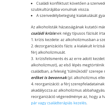
Családi konfliktust követően a szenved
szubkultúrájába vonulnak vissza.
A szenvedélybetegség kialakulását gy
Az alkoholisták házasságának kutatói már r
családi krízis
nek négy típusos fázisát írt
1. krízis kezdete: az alkoholizmusban a sze
2. dezorganizációs fázis: a kialakult krízis
férj alkoholizmusát.
3. krízisfelismerés és az erre adott kezdeti
alkoholizmust), az első lépés megtörténik
családban, a feleség ‘túlműködő’ szerepe
erőket is bevonnak
(pl. alkoholizmus elle
4. reorganizáció: a férj szerepfeladataina
akadályozza az alkoholizmus abbahagyását
reorganizáció végeredménye az, hogy a ház
pár vagy családterápiás kezelés
.