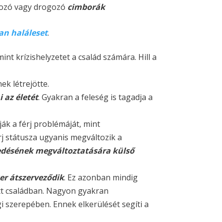
alozó vagy drogozó
cimborák
lan haláleset
.
nt krízishelyzetet a család számára. Hill a
k létrejötte.
 az életét
. Gyakran a feleség is tagadja a
lják a férj problémáját, mint
rj státusza ugyanis megváltozik a
edésének megváltoztatására külső
zer átszerveződik
. Ez azonban mindig
ött családban. Nagyon gyakran
i szerepében. Ennek elkerülését segíti a