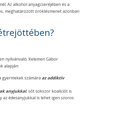
nél. Az alkohol anyagcseréjében és a
ztos, meghatározott öröklésmenet azonban
étrejöttében?
en nyilvánvaló. Kelemen Gábor
k alapján:
y a gyermekek számára
az addiktív
nak anyjukkal
, sőt sokszor koalíciót is
 az édesanyjukkal is lehet igen szoros