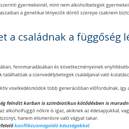
r szerinti gyermekeinél, mint nem alkoholbetegek gyermekei
álaszaiban a genetikai tényezők döntő szerepe csaknem bi
et a családnak a függőség l
ásában, fennmaradásában és következményeinek enyhítéséb
találhatóak a szenvedélybetegek családjaival való kutatáso
diktív viselkedésmódok több generációban előfordulnak, íg
ég felnőtt korban is szimbiotikus kötődésben is marad
z alkoholfüggő nőkre is igaz, akiknek az édesapjukkal, vagy
szonyt, hanem elismerésre való vágyat takar.
felelő
konfliktusmegoldó készségekkel
.