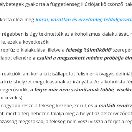
élybetegek gyakorta a függetlenség illúzióját kölcsönző it
akorta előzi meg
korai, váratlan és érzelmileg feldolgozat
égebben is úgy tekintették az alkoholizmus kialakulását, mi
a le, ezek a következők:
repfúzió kialakulása, illetve a
feleség ‘túlműködő’
szerepéne
állapot ellenére
a család a megszokott módon próbálja élni
 reakciók: amikor a krízisállapotot felismerik (vagyis definiá
 a krízishelyzet megoldásának az irányába. Az alkoholista fé
 megerősödik,
a férjre már nem számítanak többé, viselk
ni kezelés).
k nagyobb része a feleség kezébe, kerül, és
a családi rends
, mert a férj nehezen találja meg a helyét az átszerveződ
asság megszakad, a feleség nem veszi vissza a férjet a rég