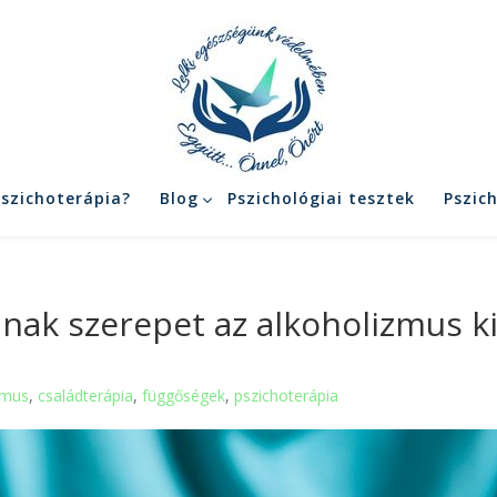
pszichoterápia?
Blog
Pszichológiai tesztek
Pszic
anak szerepet az alkoholizmus k
zmus
,
családterápia
,
függőségek
,
pszichoterápia