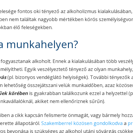
felesége fontos oki tényező az alkoholizmus kialakulásában
eiben nem találtak nagyobb mértékben kórós személyiségvoná
okban élő feleségekben.
 a munkahelyen?
gyasztanak alkoholt. Ennek a kialakulásában több veszélye
lmélyítheti. Egyik veszélyeztető tényező az olyan munkahely,
vás
(pl. bizonyos vendéglátó helyiségek). További tényezők 
an lehetőség összejátszani velük munkaidőben, azaz közösen 
űek körében
is gyakrabban találkozunk ezzel a helyzettel 
nkavállalóknál, akiket nem ellenőriznek sűrűn).
en a cikk kapcsán felismerte önmagát, vagy bármely hozzá
erette állapotáról.
Szakemberrel közösen gondolkodva
a
p
vos bevonása is szükséges az alkohol utáni sóvárgás csökken