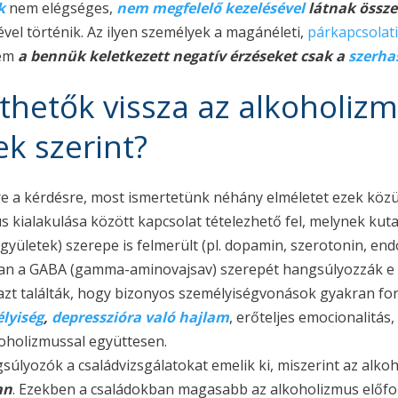
k
nem elégséges,
nem megfelelő kezelésével
látnak össze
vel történik. Az ilyen személyek a magánéleti,
párkapcsolati
nem
a bennük keletkezett negatív érzéseket csak a
szerha
thetők vissza az alkoholizm
k szerint?
re a kérdésre, most ismertetünk néhány elméletet ezek közü
s kialakulása között kapcsolat tételezhető fel, melynek ku
gyületek) szerepe is felmerült (pl. dopamin, szerotonin, en
n a GABA (gamma-aminovajsav) szerepét hangsúlyozzák e e
 azt találták, hogy bizonyos személyiségvonások gyakran for
lyiség
,
depresszióra való hajlam
, erőteljes emocionalitás
oholizmussal együttesen.
úlyozók a családvizsgálatokat emelik ki, miszerint az alk
an
. Ezekben a családokban magasabb az alkoholizmus előfor