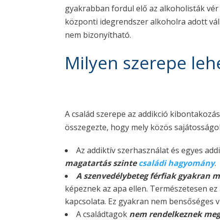
gyakrabban fordul elő az alkoholisták vé
központi idegrendszer alkoholra adott v
nem bizonyítható.
Milyen szerepe leh
A család szerepe az addikció kibontakoz
összegezte, hogy mely közös sajátosságok 
Az addiktív szerhasználat és egyes ad
magatartás szinte
családi hagyomány
.
A szenvedélybeteg férfiak gyakran m
képeznek az apa ellen. Természetesen ez a
kapcsolata. Ez gyakran nem bensőséges vi
A családtagok
nem rendelkeznek meg