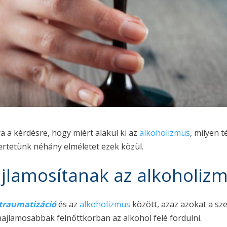
a a kérdésre, hogy miért alakul ki az
alkoholizmus
, milyen 
ertetünk néhány elméletet ezek közül.
jlamosítanak az alkoholiz
 traumatizáció
és az
alkoholizmus
között, azaz azokat a sz
ajlamosabbak felnőttkorban az alkohol felé fordulni.