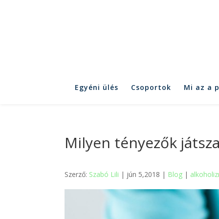
Egyéni ülés
Csoportok
Mi az a 
Milyen tényezők játsz
Szerző:
Szabó Lili
| jún 5,2018 |
Blog
|
alkoholi