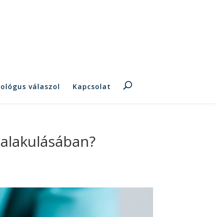
hológus válaszol
Kapcsolat
ialakulásában?