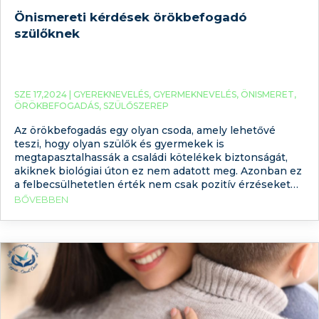
Önismereti kérdések örökbefogadó
szülőknek
SZE 17,2024 |
GYEREKNEVELÉS
,
GYERMEKNEVELÉS
,
ÖNISMERET
,
ÖRÖKBEFOGADÁS
,
SZÜLŐSZEREP
Az örökbefogadás egy olyan csoda, amely lehetővé
teszi, hogy olyan szülők és gyermekek is
megtapasztalhassák a családi kötelékek biztonságát,
akiknek biológiai úton ez nem adatott meg. Azonban ez
a felbecsülhetetlen érték nem csak pozitív érzéseket
és örömöket hordoz magában, hanem számos kétséget,
BŐVEBBEN
nehézséget és bizonytalanságot is rejt. Az önismeret az
élet bármely területén jó szolgálatot