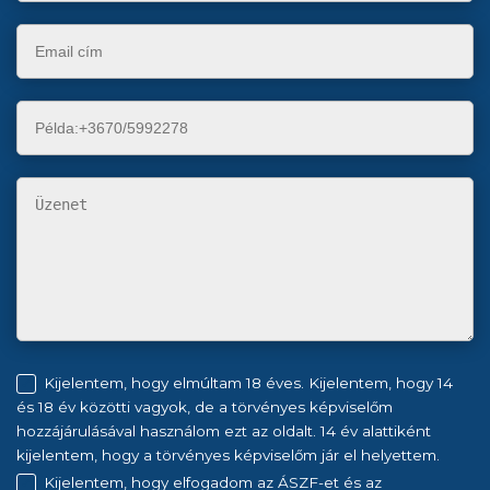
Kijelentem, hogy elmúltam 18 éves. Kijelentem, hogy 14
és 18 év közötti vagyok, de a törvényes képviselőm
hozzájárulásával használom ezt az oldalt. 14 év alattiként
kijelentem, hogy a törvényes képviselőm jár el helyettem.
Kijelentem, hogy elfogadom az ÁSZF-et és az