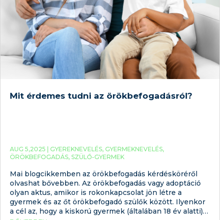
Mit érdemes tudni az örökbefogadásról?
AUG 5,2025 |
GYEREKNEVELÉS
,
GYERMEKNEVELÉS
,
ÖRÖKBEFOGADÁS
,
SZÜLŐ-GYERMEK
Mai blogcikkemben az örökbefogadás kérdésköréről
olvashat bővebben. Az örökbefogadás vagy adoptáció
olyan aktus, amikor is rokonkapcsolat jön létre a
gyermek és az őt örökbefogadó szülők között. Ilyenkor
a cél az, hogy a kiskorú gyermek (általában 18 év alatti)