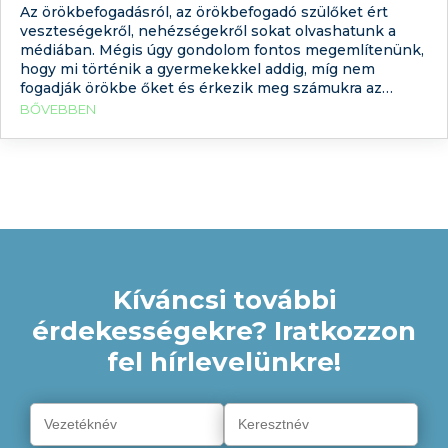
Az örökbefogadásról, az örökbefogadó szülőket ért
veszteségekről, nehézségekről sokat olvashatunk a
médiában. Mégis úgy gondolom fontos megemlítenünk,
hogy mi történik a gyermekekkel addig, míg nem
fogadják örökbe őket és érkezik meg számukra az
ideális szülőpár vagy szülő. Bizony ők is sok
BŐVEBBEN
nehézséggel, veszteséggel, bizalomvesztéssel
találkoznak a vér szerinti szülők és/vagy a
gyermekvédelmi rendszer hiányosságai miatt.
Kíváncsi további
érdekességekre? Iratkozzon
fel hírlevelünkre!