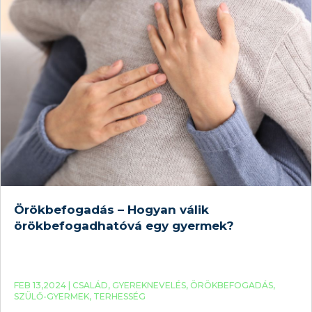
Örökbefogadás – Hogyan válik
örökbefogadhatóvá egy gyermek?
FEB 13,2024 |
CSALÁD
,
GYEREKNEVELÉS
,
ÖRÖKBEFOGADÁS
,
SZÜLŐ-GYERMEK
,
TERHESSÉG