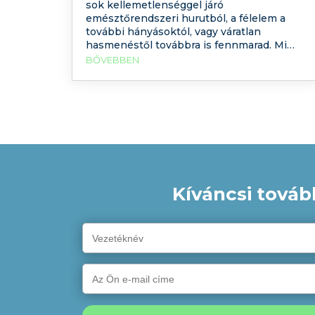
sok kellemetlenséggel járó
emésztőrendszeri hurutból, a félelem a
további hányásoktól, vagy váratlan
hasmenéstől továbbra is fennmarad. Mi
állhat a tünetektől való rettegés mögött?
BŐVEBBEN
Mit tehetünk ez ellen?
Kíváncsi továb