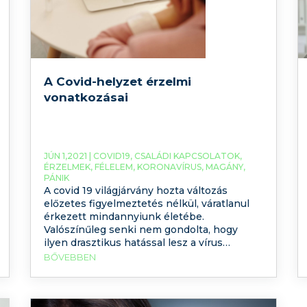
A Covid-helyzet érzelmi
vonatkozásai
JÚN 1,2021 |
COVID19
,
CSALÁDI KAPCSOLATOK
,
ÉRZELMEK
,
FÉLELEM
,
KORONAVÍRUS
,
MAGÁNY
,
PÁNIK
A covid 19 világjárvány hozta változás
előzetes figyelmeztetés nélkül, váratlanul
érkezett mindannyiunk életébe.
Valószínűleg senki nem gondolta, hogy
ilyen drasztikus hatással lesz a vírus
hétköznapjaink menetére, és hogy ilyen
BŐVEBBEN
mélyen érint majd mindenkit. Hogy egyik
napról a másikra kerülnek a gyerekek
otthoni oktatásba, állások szűnnek meg,