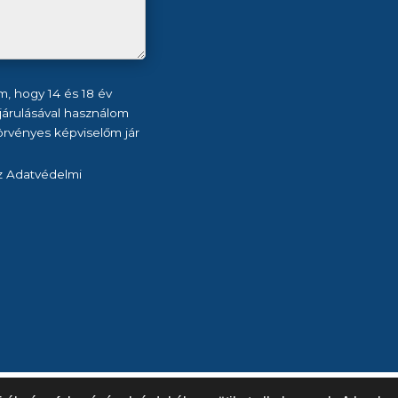
m, hogy 14 és 18 év
járulásával használom
 törvényes képviselőm jár
z Adatvédelmi