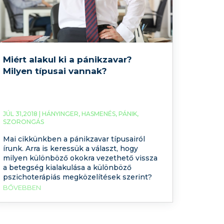
Miért alakul ki a pánikzavar?
Milyen típusai vannak?
JÚL 31,2018 |
HÁNYINGER
,
HASMENÉS
,
PÁNIK
,
SZORONGÁS
Mai cikkünkben a pánikzavar típusairól
írunk. Arra is keressük a választ, hogy
milyen különböző okokra vezethető vissza
a betegség kialakulása a különböző
pszichoterápiás megközelítések szerint?
BŐVEBBEN