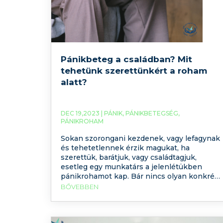
Pánikbeteg a családban? Mit
tehetünk szerettünkért a roham
alatt?
DEC 19,2023 |
PÁNIK
,
PÁNIKBETEGSÉG
,
PÁNIKROHAM
Sokan szorongani kezdenek, vagy lefagynak
és tehetetlennek érzik magukat, ha
szerettük, barátjuk, vagy családtagjuk,
esetleg egy munkatárs a jelenlétükben
pánikrohamot kap. Bár nincs olyan konkrét
forgatókönyv, amely minden egyes
BŐVEBBEN
pánikrohamot átélő személyen segíteni
tudna – mindenki más és más dolgokra
reagál- ez a cikk számos hasznos tippet