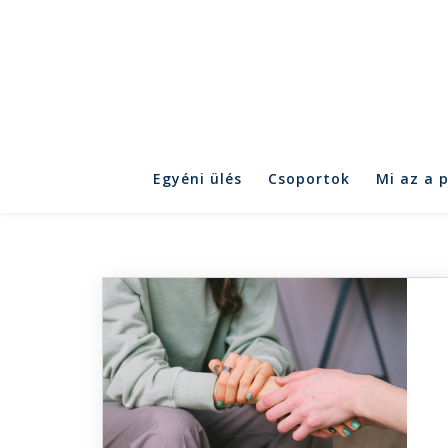
Egyéni ülés
Csoportok
Mi az a 