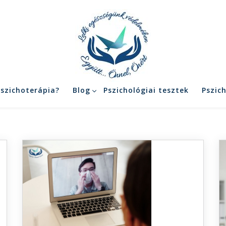
pszichoterápia?
Blog
Pszichológiai tesztek
Pszic