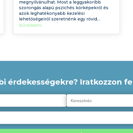
megnyilvánulhat. Most a leggyakoribb
szorongás alapú pszichés kórképekről és
azok leghatékonyabb kezelési
lehetőségeiről szeretnénk egy rövid
áttekintést adni. Érdekli milyen tünetei
BŐVEBBEN
vannak például a pánik zavarnak, a szociális
fóbiának, a kényszeres zavarnak, illetve a
poszttraumás stressznek? Hogyan
gyógyíthatóak? Ha elolvassa
bejegyzésünket, kaphat róla egy rövid,
mégis átfogó képet.
bi érdekességekre? Iratkozzon fel