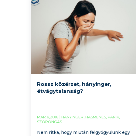
tartalmaz arra vonatkozóan, hogyan
segíthet a környezetében pánikrohamban
Rossz közérzet, hányinger,
étvágytalanság?
MÁR 6,2018 |
HÁNYINGER
,
HASMENÉS
,
PÁNIK
,
SZORONGÁS
Nem ritka, hogy miután felgyógyulunk egy