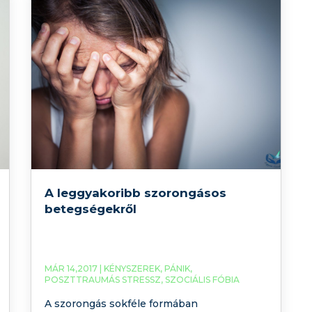
cégek zárnak be, ellehetetlenülnek
egészségügyi intézmények. Rég
betervezett programokat:
A leggyakoribb szorongásos
betegségekről
MÁR 14,2017 |
KÉNYSZEREK
,
PÁNIK
,
POSZTTRAUMÁS STRESSZ
,
SZOCIÁLIS FÓBIA
A szorongás sokféle formában