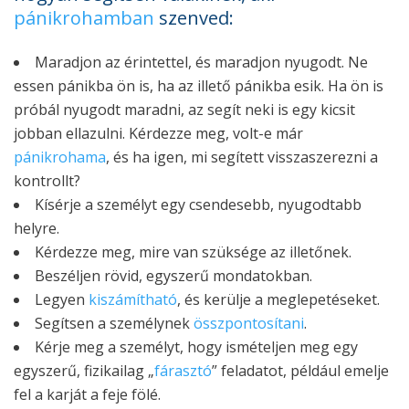
pánikrohamban
szenved:
Maradjon az érintettel, és maradjon nyugodt. Ne
essen pánikba ön is, ha az illető pánikba esik. Ha ön is
próbál nyugodt maradni, az segít neki is egy kicsit
jobban ellazulni. Kérdezze meg, volt-e már
pánikrohama
, és ha igen, mi segített visszaszerezni a
kontrollt?
Kísérje a személyt egy csendesebb, nyugodtabb
helyre.
Kérdezze meg, mire van szüksége az illetőnek.
Beszéljen rövid, egyszerű mondatokban.
Legyen
kiszámítható
, és kerülje a meglepetéseket.
Segítsen a személynek
összpontosítani
.
Kérje meg a személyt, hogy ismételjen meg egy
egyszerű, fizikailag „
fárasztó
” feladatot, például emelje
fel a karját a feje fölé.