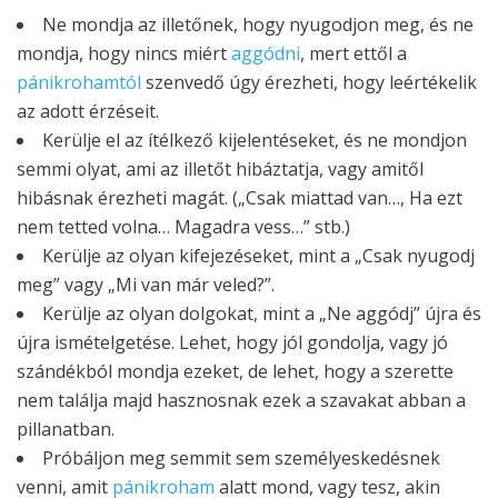
Ne mondja az illetőnek, hogy nyugodjon meg, és ne
mondja, hogy nincs miért
aggódni
, mert ettől a
pánikrohamtól
szenvedő úgy érezheti, hogy leértékelik
az adott érzéseit.
Kerülje el az ítélkező kijelentéseket, és ne mondjon
semmi olyat, ami az illetőt hibáztatja, vagy amitől
hibásnak érezheti magát. („Csak miattad van…, Ha ezt
nem tetted volna… Magadra vess…” stb.)
Kerülje az olyan kifejezéseket, mint a „Csak nyugodj
meg” vagy „Mi van már veled?”.
Kerülje az olyan dolgokat, mint a „Ne aggódj” újra és
újra ismételgetése. Lehet, hogy jól gondolja, vagy jó
szándékból mondja ezeket, de lehet, hogy a szerette
nem találja majd hasznosnak ezek a szavakat abban a
pillanatban.
Próbáljon meg semmit sem személyeskedésnek
venni, amit
pánikroham
alatt mond, vagy tesz, akin