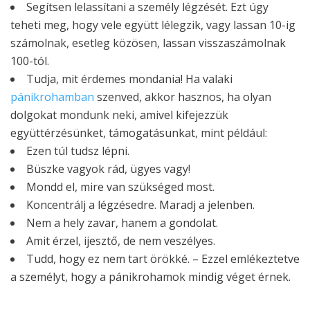
Segítsen lelassítani a személy légzését. Ezt úgy
teheti meg, hogy vele együtt lélegzik, vagy lassan 10-ig
számolnak, esetleg közösen, lassan visszaszámolnak
100-tól.
Tudja, mit érdemes mondania! Ha valaki
pánikrohamban
szenved, akkor hasznos, ha olyan
dolgokat mondunk neki, amivel kifejezzük
együttérzésünket, támogatásunkat, mint például:
Ezen túl tudsz lépni.
Büszke vagyok rád, ügyes vagy!
Mondd el, mire van szükséged most.
Koncentrálj a légzésedre. Maradj a jelenben.
Nem a hely zavar, hanem a gondolat.
Amit érzel, ijesztő, de nem veszélyes.
Tudd, hogy ez nem tart örökké. – Ezzel emlékeztetve
a személyt, hogy a pánikrohamok mindig véget érnek.