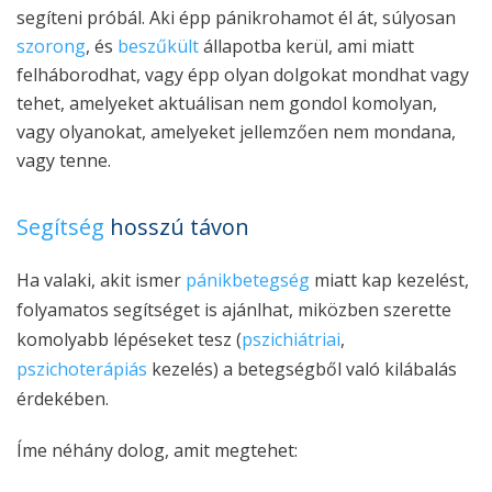
segíteni próbál. Aki épp pánikrohamot él át, súlyosan
szorong
, és
beszűkült
állapotba kerül, ami miatt
felháborodhat, vagy épp olyan dolgokat mondhat vagy
tehet, amelyeket aktuálisan nem gondol komolyan,
vagy olyanokat, amelyeket jellemzően nem mondana,
vagy tenne.
Segítség
hosszú távon
Ha valaki, akit ismer
pánikbetegség
miatt kap kezelést,
folyamatos segítséget is ajánlhat, miközben szerette
komolyabb lépéseket tesz (
pszichiátriai
,
pszichoterápiás
kezelés) a betegségből való kilábalás
érdekében.
Íme néhány dolog, amit megtehet: