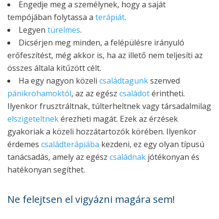
Engedje meg a személynek, hogy a saját
tempójában folytassa a
terápiát
.
Legyen
türelmes
.
Dicsérjen meg minden, a felépülésre irányuló
erőfeszítést, még akkor is, ha az illető nem teljesíti az
összes általa kitűzött célt.
Ha egy nagyon közeli
családtagunk
szenved
pánikrohamoktól
, az az egész
családot
érintheti.
Ilyenkor frusztráltnak, túlterheltnek vagy társadalmilag
elszigeteltnek
érezheti magát. Ezek az érzések
gyakoriak a közeli hozzátartozók körében. Ilyenkor
érdemes
családterápiába
kezdeni, ez egy olyan típusú
tanácsadás, amely az egész
családnak
jótékonyan és
hatékonyan segíthet.
Ne felejtsen el vigyázni magára sem!