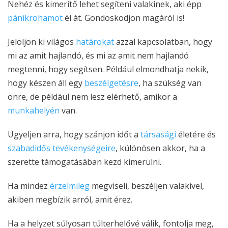
Nehéz és kimerítő lehet segíteni valakinek, aki épp
pánikrohamot
él át. Gondoskodjon magáról is!
Jelöljön ki világos
határokat
azzal kapcsolatban, hogy
mi az amit hajlandó, és mi az amit nem hajlandó
megtenni, hogy segítsen. Például elmondhatja nekik,
hogy készen áll egy
beszélgetésre
, ha szükség van
önre, de például nem lesz elérhető, amikor a
munkahelyén
van.
Ügyeljen arra, hogy szánjon időt a
társasági
életére és
szabadidős tevékenységeire
, különösen akkor, ha a
szerette támogatásában kezd kimerülni.
Ha mindez
érzelmileg
megviseli, beszéljen valakivel,
akiben megbízik arról, amit érez.
Ha a helyzet súlyosan túlterhelővé válik, fontolja meg,