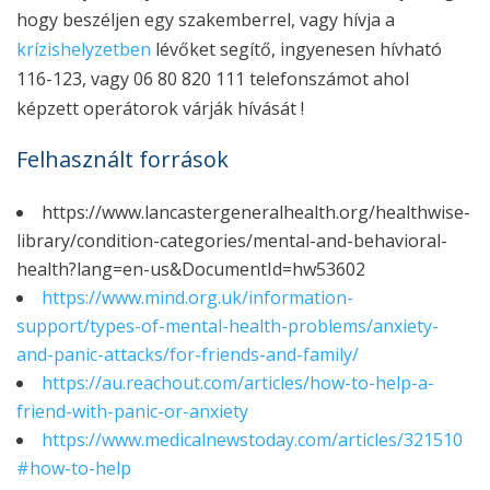
hogy beszéljen egy szakemberrel, vagy hívja a
krízishelyzetben
lévőket segítő, ingyenesen hívható
116-123, vagy 06 80 820 111 telefonszámot ahol
képzett operátorok várják hívását !
Felhasznált források
https://www.lancastergeneralhealth.org/healthwise-
library/condition-categories/mental-and-behavioral-
health?lang=en-us&DocumentId=hw53602
https://www.mind.org.uk/information-
support/types-of-mental-health-problems/anxiety-
and-panic-attacks/for-friends-and-family/
https://au.reachout.com/articles/how-to-help-a-
friend-with-panic-or-anxiety
https://www.medicalnewstoday.com/articles/321510
#how-to-help