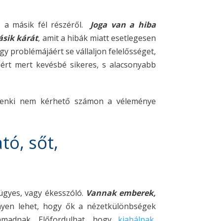
ó
a másik fél részéről.
Joga van a hiba
ásik kárát
, amit a hibák miatt esetlegesen
y problémájáért se vállaljon felelősséget,
zért mert kevésbé sikeres, s alacsonyabb
. Senki nem kérhető számon a véleménye
ó, sőt,
 ügyes, vagy ékesszóló.
Vannak emberek,
en lehet, hogy ők a nézetkülönbségek
támadnak. Előfordulhat, hogy
kiabálnak,