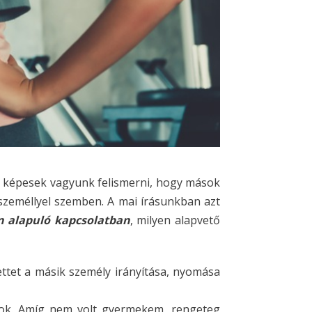
e képesek vagyunk felismerni, hogy mások
 személlyel szemben. A mai írásunkban azt
en alapuló kapcsolatban
, milyen alapvető
ettet a másik személy irányítása, nyomása
gyok. Amíg nem volt gyermekem, rengeteg