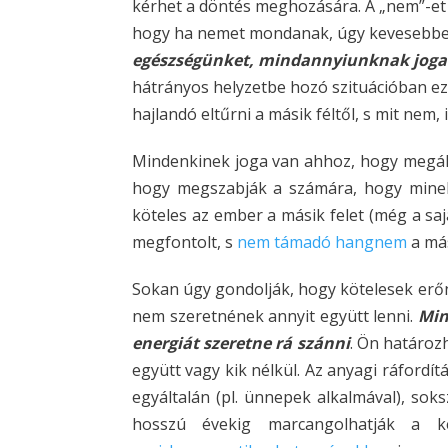
kérhet a döntés meghozására. A „nem”-et
hogy ha nemet mondanak, úgy kevesebbet é
egészségünket, mindannyiunknak joga 
hátrányos helyzetbe hozó szituációban ezt
hajlandó eltűrni a másik féltől, s mit nem,
Mindenkinek joga van ahhoz, hogy megál
hogy megszabják a számára, hogy minek ke
köteles az ember a másik felet (még a sa
megfontolt, s
nem támadó hangnem
a más
Sokan úgy gondolják, hogy kötelesek erőn f
nem szeretnének annyit együtt lenni.
Min
energiát szeretne rá szánni
. Ön határozh
együtt vagy kik nélkül. Az anyagi ráfordít
egyáltalán (pl. ünnepek alkalmával), sok
hosszú évekig marcangolhatják a k