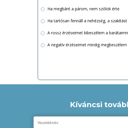
Ha megbánt a párom, nem szólok érte.
Ha tartósan fennáll a nehézség, a szakítás
A rossz érzéseimet kibeszélem a barátaimn
A negatív érzéseimet mindig megbeszélem
Kíváncsi továb