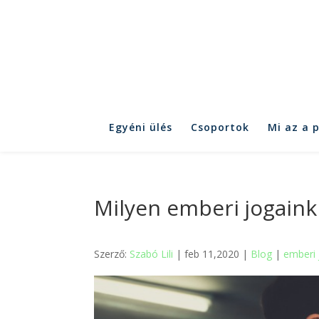
Egyéni ülés
Csoportok
Mi az a 
Milyen emberi jogaink
Szerző:
Szabó Lili
| feb 11,2020 |
Blog
|
emberi