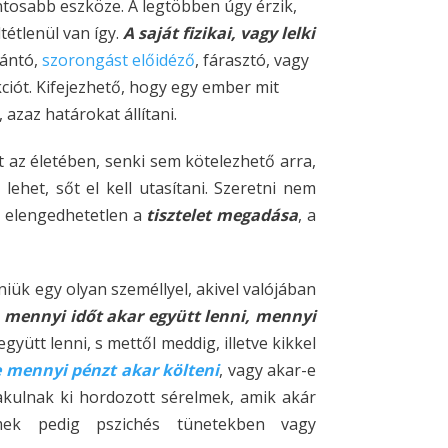
tosabb eszköze. A legtöbben úgy érzik,
étlenül van így.
A saját fizikai, vagy lelki
bántó,
szorongást előidéző
, fárasztó, vagy
ciót. Kifejezhető, hogy egy ember mit
 azaz határokat állítani.
st az életében, senki sem kötelezhető arra,
ehet, sőt el kell utasítani. Szeretni nem
z elengedhetetlen a
tisztelet megadása
, a
niük egy olyan személlyel, akivel valójában
 mennyi időt akar együtt lenni, mennyi
yütt lenni, s mettől meddig, illetve kikkel
e mennyi pénzt akar költeni
, vagy akar-e
lakulnak ki hordozott sérelmek, amik akár
mek pedig pszichés tünetekben vagy