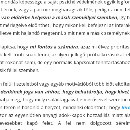
 mondás képessége a saját psziché védelmének egyik legfon
rnek, vagy a partner megharagszik tőle, pedig ez nem felt
van előtérbe helyezni a másik személlyel szemben
, így 
 mérlegelve eldöntheti, hogy mikor kell befejezni az interak
 illetve mit hajlandó megtenni, s mit nem a másik személynek,
lapítsa, hogy
mi fontos a számára
, azaz mi élvez prioritá
ll fontosnak lenni, az ilyen jellegű próbálkozásokat el l
ját rokonát sem), de egy normális kapcsolat fenntartásáho
ik féllel szemben.
elül tiszteletből vagy egyéb motivációból több időt eltölte
denkinek joga van ahhoz, hogy behatárolja, hogy kivel,
atja meg, hogy mely családtagjaival, ismerőseivel szeretne eg
ás terén is hasonló a helyzet, mindenki eldöntheti, hogy
kir
szor az egyenlőtlen anyagi adok-kapok hozzáállás miatt a
evesebbet kapó felet. A fel nem dolgozott sérel