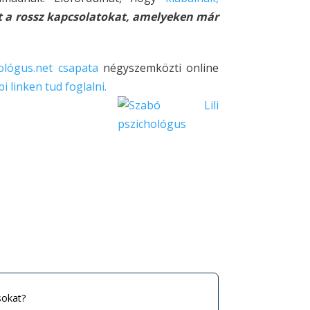
t a rossz kapcsolatokat, amelyeken már
ológus.net csapata
négyszemközti online
i linken tud foglalni.
sokat?