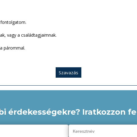
t fontolgatom.
ak, vagy a családtagjaimnak.
 a párommal.
Szavazás
bi érdekességekre? Iratkozzon fel