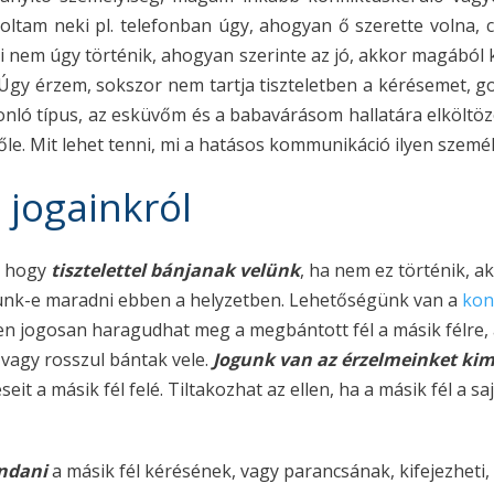
zoltam neki pl. telefonban úgy, ahogyan ő szerette volna, 
mi nem úgy történik, ahogyan szerinte az jó, akkor magából
t. Úgy érzem, sokszor nem tartja tiszteletben a kérésemet, 
onló típus, az esküvőm és a babavárásom hallatára elköltözö
őle. Mit lehet tenni, mi a hatásos kommunikáció ilyen szemé
 jogainkról
, hogy
tisztelettel bánjanak velünk
, ha nem ez történik, 
arunk-e maradni ebben a helyzetben. Lehetőségünk van a
kon
etben jogosan haragudhat meg a megbántott fél a másik félre
 vagy rosszul bántak vele.
Jogunk van az érzelmeinket ki
éseit a másik fél felé. Tiltakozhat az ellen, ha a másik fél a 
ndani
a másik fél kérésének, vagy parancsának, kifejezheti, h