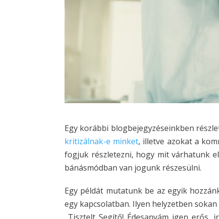
Egy korábbi blogbejegyzéseinkben részl
kritizálnak-e minket
, illetve azokat a ko
fogjuk részletezni, hogy mit várhatunk 
bánásmódban van jogunk részesülni.
Egy példát mutatunk be az egyik hozzánk 
egy kapcsolatban. Ilyen helyzetben sokan 
„Tisztelt Segítő! Édesanyám igen erős,