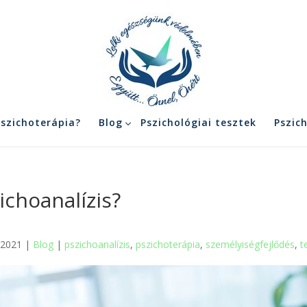
pszichoterápia?
Blog
Pszichológiai tesztek
Pszic
ichoanalízis?
,2021 |
Blog
|
pszichoanalízis
,
pszichoterápia
,
személyiségfejlődés
,
t