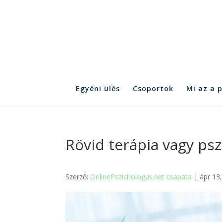
Egyéni ülés
Csoportok
Mi az a 
Rövid terápia vagy psz
Szerző:
OnlinePszichologus.net csapata
| ápr 13