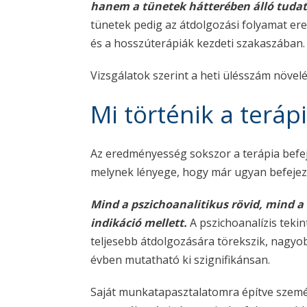
hanem a tünetek hátterében álló tudatt
tünetek pedig az átdolgozási folyamat e
és a hosszúterápiák kezdeti szakaszában.
Vizsgálatok szerint a heti ülésszám növel
Mi történik a teráp
Az eredményesség sokszor a terápia befej
melynek lényege, hogy már ugyan befeje
Mind a pszichoanalitikus rövid, mind a
indikáció mellett.
A pszichoanalízis teki
teljesebb átdolgozására törekszik, nagyob
évben mutatható ki szignifikánsan.
Saját munkatapasztalatomra építve szemé