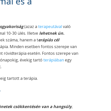
mal és a
ésgyakoriság
(azaz a
terapeutával
való
l 10-30 ülés. Illetve
lehetnek ún.
ések száma, hanem a t
erápiás cél
rápia. Minden esetben fontos szerepe van
nt rövidterápia esetén. Fontos szerepe van
hónapokig, évekig tartó
terápiában
egy
.
ig tartott a terápia.
?
ünetek csökkentésén van a hangsúly
,