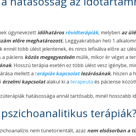
a hatásosság az időtartam
nek úgynevezett
időhatáros
rövidterápiák
, melyben
az ül
sszám előre meghatározott.
Leggyakrabban heti 1 alkalomma
 ennél több ülést jelentenek, és nincs lefixálva előre az ül
 a páciens
közös megegyezésén
múlik, mikor ér véget a te
kának
. Hosszú terápia esetén ez több ülést vesz igénybe, mi
árása mellett a
t
erápiás kapcsolat
lezárásának
, hiszen a 
rő
érzelmi kapcsolat
alakul ki a
terapeuta
és páciense között
szúterápiák hatásossága annál tartósabb, minél hosszabb ide
 pszichoanalitikus terápiák
szichoanalízis nem tünetorientált, azaz
nem elsősorban a t