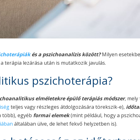
ichoterápiák
és a pszichoanalízis között?
Milyen esetekb
 terápia lezárása után is mutatkozik javulás.
itikus pszichoterápia?
choanalitikus elméletekre épülő terápiás módszer
, mely
iség
teljes vagy részleges átdolgozására törekszik-e),
időta
n több), egyéb
formai elemek
(mint például, hogy a pszicho
iában
általában ülve, de lehet fekvő helyzetben is).