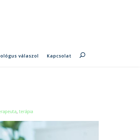
hológus válaszol
Kapcsolat
erapeuta
,
terápia