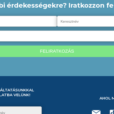
bi érdekességekre? Iratkozzon fel
GÁLTATÁSUNKKAL
LATBA VELÜNK!
AHOL 