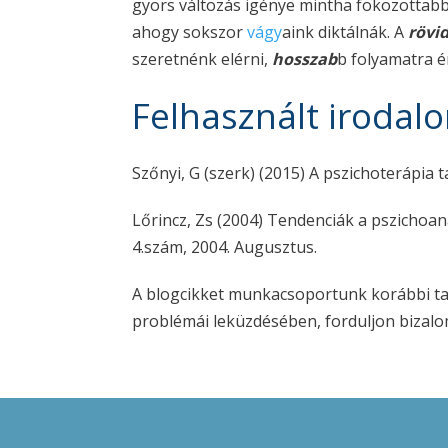
gyors változás igénye mintha fokozottabba
ahogy sokszor
vágy
aink diktálnák. A
rövi
szeretnénk elérni,
hosszab
b folyamatra é
Felhasznált irodal
Szőnyi, G (szerk) (2015) A pszichoterápia
Lőrincz, Zs (2004) Tendenciák a pszichoana
4.szám, 2004. Augusztus.
A blogcikket munkacsoportunk korábbi tagj
problémái leküzdésében, forduljon biza