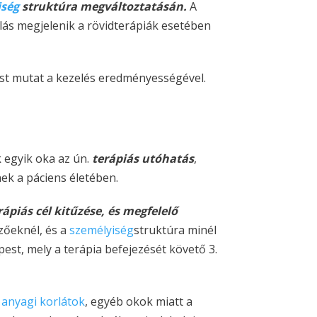
iség
struktúra megváltoztatásán.
A
ás megjelenik a rövidterápiák esetében
ést mutat a kezelés eredményességével.
 egyik oka az ún.
terápiás utóhatás
,
ek a páciens életében.
piás cél kitűzése, és megfelelő
zőeknél, és a
személyiség
struktúra minél
st, mely a terápia befejezését követő 3.
,
anyagi korlátok
, egyéb okok miatt a