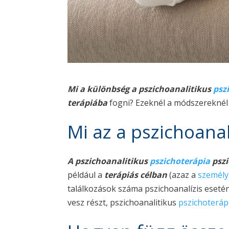
Mi a különbség a pszichoanalitikus
psz
terápiába
fogni? Ezeknél a módszereknél a
Mi az a pszichoanal
A pszichoanalitikus
pszichoterápia
pszi
például a
terápiás célban
(azaz a
személy
találkozások száma pszichoanalízis eseté
vesz részt, pszichoanalitikus
pszichoteráp