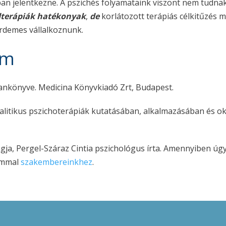
n jelentkezne. A pszichés folyamataink viszont nem tudnak 
dterápiák hatékonyak
,
de
korlátozott terápiás célkitűzés m
rdemes vállalkoznunk.
om
 tankönyve. Medicina Könyvkiadó Zrt, Budapest.
litikus pszichoterápiák kutatásában, alkalmazásában és okta
a, Pergel-Száraz Cintia pszichológus írta. Amennyiben úgy 
lommal
szakembereinkhez
.