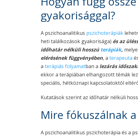
Hogyan függ össze 
gyakorisággal?
A pszichoanalitikus
pszichoterápiák
lehet
heti találkozások gyakorisága)
és az ülé
időhatár nélküli hosszú
terápiák
,
melyek
elérésének függvényében
, a
terapeuta
és
a
terápiás folyamat
ban a
lezárás idősza
ekkor a terápiában elhangozott témák lez
speciális, hétköznapi kapcsolatoktól elté
Kutatások szerint az időhatár nélküli hos
Mire fókuszálnak a
A pszichoanalitikus pszichoterápia és a p