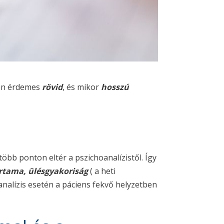
en érdemes
rövid
, és mikor
hosszú
 több ponton eltér a pszichoanalízistől. Így
rtama, ülésgyakoriság
( a heti
analízis esetén a páciens fekvő helyzetben