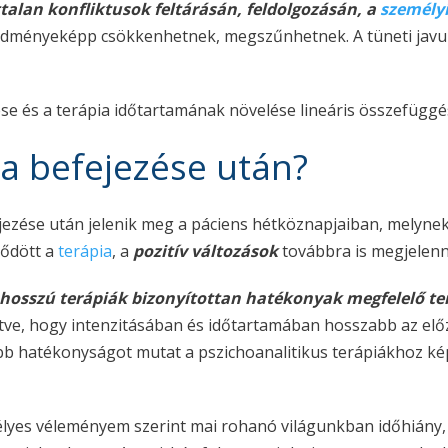
alan konfliktusok feltárásán, feldolgozásán, a
személy
redményeképp csökkenhetnek, megszűnhetnek. A tüneti javul
ése és a terápia időtartamának növelése lineáris összefügg
ia befejezése után?
ezése után jelenik meg a páciens hétköznapjaiban, melynek
ződött a
terápia
, a
pozitív változások
továbbra is megjelenn
 hosszú terápiák bizonyítottan hatékonyak megfelelő terá
ntve, hogy intenzitásában és időtartamában hosszabb az elő
b hatékonyságot mutat a pszichoanalitikus terápiákhoz képe
lyes véleményem szerint mai rohanó világunkban időhiány