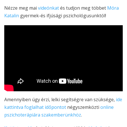
Nézze meg mai
videónkat
és tudjon meg többet
Móra
Katalin
gyermek-és ifjúsági pszichológusunktól!
Amennyiben úgy érzi, lelki segítségre van szüksége,
ide
kattintva foglalhat időpontot
négyszemközti
online
pszichoterápiára
szakemberünkhöz
.