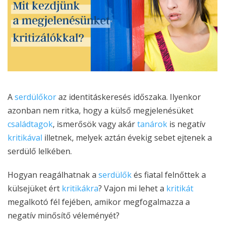
A
serdülőkor
az identitáskeresés időszaka. Ilyenkor
azonban nem ritka, hogy a külső megjelenésüket
családtagok
, ismerősök vagy akár
tanárok
is negatív
kritikával
illetnek, melyek aztán évekig sebet ejtenek a
serdülő lelkében.
Hogyan reagálhatnak a
serdülők
és fiatal felnőttek a
külsejüket ért
kritikákra
? Vajon mi lehet a
kritikát
megalkotó fél fejében, amikor megfogalmazza a
negatív minősítő véleményét?