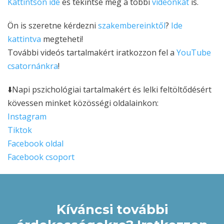
Kattintson ide
és tekintse meg a többi
videónkat
is.
Ön is szeretne kérdezni
szakembereinktől
?
Ide
kattintva
megteheti!
További videós tartalmakért iratkozzon fel a
YouTube
csatornánkra
!
⬇️Napi pszichológiai tartalmakért és lelki feltöltődésért
kövessen minket közösségi oldalainkon:
Instagram
Tiktok
Facebook oldal
Facebook csoport
Kíváncsi további