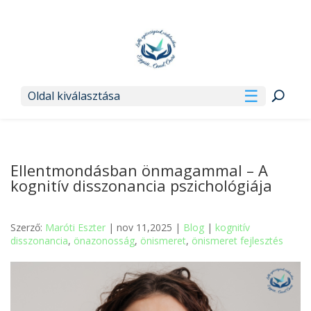
Oldal kiválasztása
Ellentmondásban önmagammal – A
kognitív disszonancia pszichológiája
Szerző:
Maróti Eszter
| nov 11,2025 |
Blog
|
kognitív
disszonancia
,
önazonosság
,
önismeret
,
önismeret fejlesztés