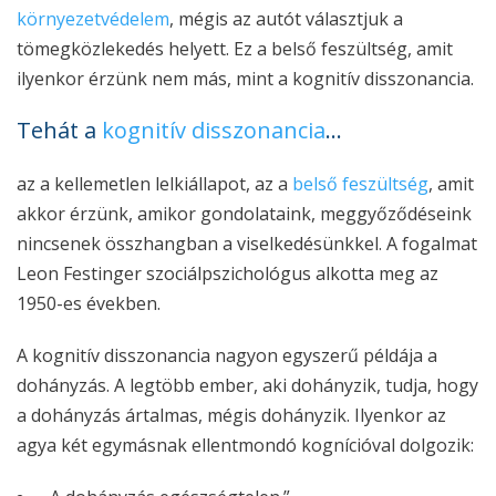
környezetvédelem
, mégis az autót választjuk a
tömegközlekedés helyett. Ez a belső feszültség, amit
ilyenkor érzünk nem más, mint a kognitív disszonancia.
Tehát a
kognitív disszonancia
…
az a kellemetlen lelkiállapot, az a
belső feszültség
, amit
akkor érzünk, amikor gondolataink, meggyőződéseink
nincsenek összhangban a viselkedésünkkel. A fogalmat
Leon Festinger szociálpszichológus alkotta meg az
1950-es években.
A kognitív disszonancia nagyon egyszerű példája a
dohányzás. A legtöbb ember, aki dohányzik, tudja, hogy
a dohányzás ártalmas, mégis dohányzik. Ilyenkor az
agya két egymásnak ellentmondó kognícióval dolgozik: