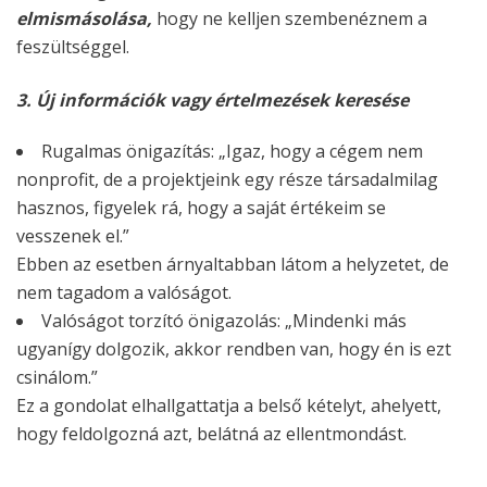
elmismásolása,
hogy ne kelljen szembenéznem a
feszültséggel.
3. Új információk vagy értelmezések keresése
Rugalmas önigazítás:
„Igaz, hogy a cégem nem
nonprofit, de a projektjeink egy része társadalmilag
hasznos, figyelek rá, hogy a saját értékeim se
vesszenek el.”
Ebben az esetben árnyaltabban látom a helyzetet, de
nem tagadom a valóságot.
Valóságot torzító önigazolás:
„Mindenki más
ugyanígy dolgozik, akkor rendben van, hogy én is ezt
csinálom.”
Ez a gondolat elhallgattatja a belső kételyt, ahelyett,
hogy feldolgozná azt, belátná az ellentmondást.