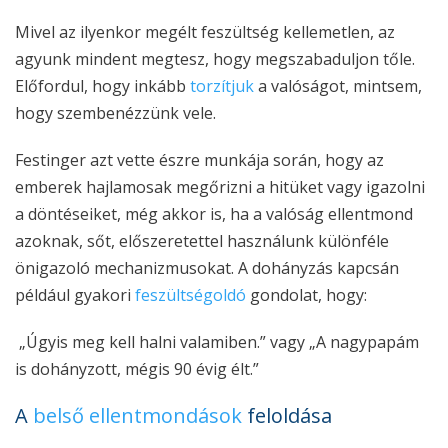
Mivel az ilyenkor megélt feszültség kellemetlen, az
agyunk mindent megtesz, hogy megszabaduljon tőle.
Előfordul, hogy inkább
torzítjuk
a valóságot, mintsem,
hogy szembenézzünk vele.
Festinger azt vette észre munkája során, hogy az
emberek hajlamosak megőrizni a hitüket vagy igazolni
a döntéseiket, még akkor is, ha a valóság ellentmond
azoknak, sőt, előszeretettel használunk különféle
önigazoló mechanizmusokat. A dohányzás kapcsán
például gyakori
feszültségoldó
gondolat, hogy:
„Úgyis meg kell halni valamiben.” vagy „A nagypapám
is dohányzott, mégis 90 évig élt.”
A
belső ellentmondások
feloldása