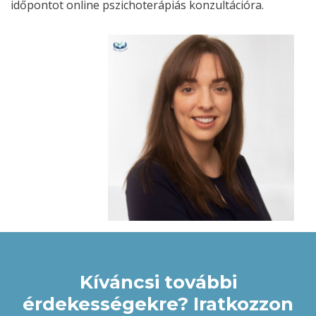
időpontot online pszichoterápiás konzultációra.
Kíváncsi további
érdekességekre? Iratkozzon