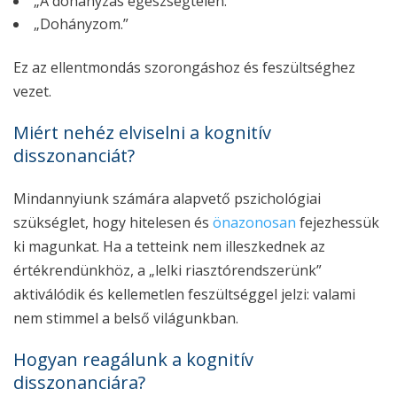
„A dohányzás egészségtelen.”
„Dohányzom.”
Ez az ellentmondás szorongáshoz és feszültséghez
vezet.
Miért nehéz elviselni a kognitív
disszonanciát?
Mindannyiunk számára alapvető pszichológiai
szükséglet, hogy hitelesen és
önazonosan
fejezhessük
ki magunkat. Ha a tetteink nem illeszkednek az
értékrendünkhöz, a „lelki riasztórendszerünk”
aktiválódik és kellemetlen feszültséggel jelzi: valami
nem stimmel a belső világunkban.
Hogyan reagálunk a kognitív
disszonanciára?