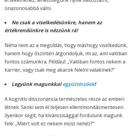
értékeinkhez, lehetőségünk nyílik változtatni,
önazonosabbá válni.
Ne csak a viselkedésünkre, hanem az
értékrendünkre is nézzünk rá!
Néha nem az a megoldás, hogy máshogy viselkedünk,
hanem hogy őszintén átgondoljuk, mi az, ami valóban
fontos számunkra. Például: „Valóban fontos nekem a
karrier, vagy csak meg akarok felelni valakinek?”
Legyünk magunkkal
együttérzőek
!
A kognitív disszonancia természetes része az emberi
létnek. Senki sem él teljesen ellentmondásmentesen.
Ilyenkor segít, ha kíváncsisággal fordulunk magunk
felé: „Miért volt ez nekem most nehéz?”