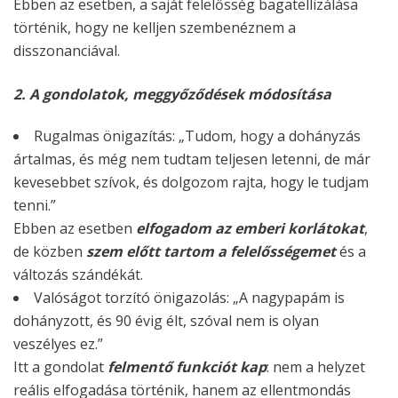
Ebben az esetben, a saját felelősség bagatellizálása
történik, hogy ne kelljen szembenéznem a
disszonanciával.
2. A gondolatok, meggyőződések módosítása
Rugalmas önigazítás:
„Tudom, hogy a dohányzás
ártalmas, és még nem tudtam teljesen letenni, de már
kevesebbet szívok, és dolgozom rajta, hogy le tudjam
tenni.”
Ebben az esetben
elfogadom az emberi korlátokat
,
de közben
szem előtt tartom a felelősségemet
és a
változás szándékát.
Valóságot torzító önigazolás:
„A nagypapám is
dohányzott, és 90 évig élt, szóval nem is olyan
veszélyes ez.”
Itt a gondolat
felmentő funkciót kap
: nem a helyzet
reális elfogadása történik, hanem az ellentmondás