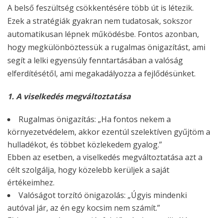
A belső feszültség csökkentésére több út is létezik.
Ezek a stratégiák gyakran nem tudatosak, sokszor
automatikusan lépnek működésbe. Fontos azonban,
hogy megkülönböztessük a rugalmas önigazítást, ami
segít a lelki egyensúly fenntartásában a valóság
elferdítésétől, ami megakadályozza a fejlődésünket.
1. A viselkedés megváltoztatása
Rugalmas önigazítás:
„Ha fontos nekem a
környezetvédelem, akkor ezentúl szelektíven gyűjtöm a
hulladékot, és többet közlekedem gyalog.”
Ebben az esetben, a viselkedés megváltoztatása azt a
célt szolgálja, hogy közelebb kerüljek a saját
értékeimhez.
Valóságot torzító önigazolás:
„Úgyis mindenki
autóval jár, az én egy kocsim nem számít.”