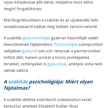
olyan kihívásokat állít elénk, melyekre nincs előre
megírt forgatókönyv.
Mai blogcikkünkben a szakítás és az újrakezdés lelki
vonatkozásairól tudhat meg többet, tartson velünk!
A szakítás
gyászmunkáját
gyakran hasonlítják valaki
elvesztésének fájdalmához.
Pszichológiai
szempontból
valójában
gyászról
van szó: nemcsak a partnerünkkel
töltött időt, hanem azokat a közös jövőképeket,
terveket, reményeket is
gyászoljuk
, amelyek soha nem
válnak valóra.
A
szakítás
pszichológiája: Miért olyan
fájdalmas?
A szakítás átélése különböző szakaszokon vezet
keresztül, amelyek Elisabeth Kübler-Ross