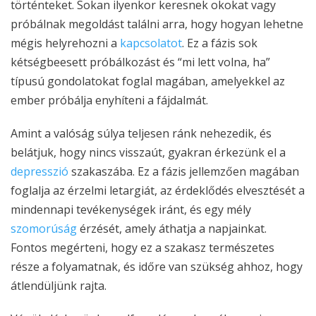
történteket. Sokan ilyenkor keresnek okokat vagy
próbálnak megoldást találni arra, hogy hogyan lehetne
mégis helyrehozni a
kapcsolatot
. Ez a fázis sok
kétségbeesett próbálkozást és “mi lett volna, ha”
típusú gondolatokat foglal magában, amelyekkel az
ember próbálja enyhíteni a fájdalmát.
Amint a valóság súlya teljesen ránk nehezedik, és
belátjuk, hogy nincs visszaút, gyakran érkezünk el a
depresszió
szakaszába. Ez a fázis jellemzően magában
foglalja az érzelmi letargiát, az érdeklődés elvesztését a
mindennapi tevékenységek iránt, és egy mély
szomorúság
érzését, amely áthatja a napjainkat.
Fontos megérteni, hogy ez a szakasz természetes
része a folyamatnak, és időre van szükség ahhoz, hogy
átlendüljünk rajta.