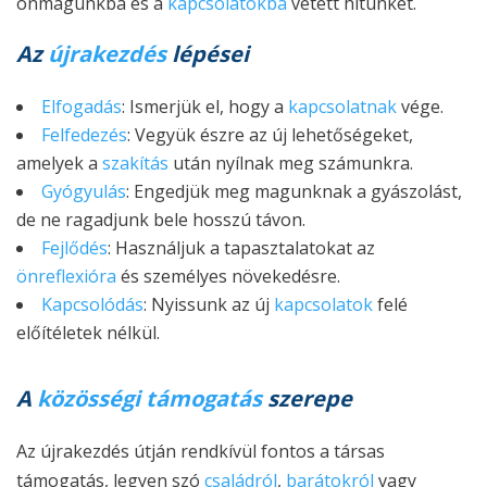
önmagunkba és a
kapcsolatokba
vetett hitünket.
Az
újrakezdés
lépései
Elfogadás
: Ismerjük el, hogy a
kapcsolatnak
vége.
Felfedezés
: Vegyük észre az új lehetőségeket,
amelyek a
szakítás
után nyílnak meg számunkra.
Gyógyulás
: Engedjük meg magunknak a gyászolást,
de ne ragadjunk bele hosszú távon.
Fejlődés
: Használjuk a tapasztalatokat az
önreflexióra
és személyes növekedésre.
Kapcsolódás
: Nyissunk az új
kapcsolatok
felé
előítéletek nélkül.
A
közösségi támogatás
szerepe
Az újrakezdés útján rendkívül fontos a társas
támogatás, legyen szó
családról
,
barátokról
vagy