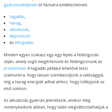
gyászmodelljének
öt fázisára emlékeztetnek:
tagadás
,
harag
,
alkudozás
,
depresszió
és
elfogadás
.
Minden egyes szakasz egy-egy lépés a feldolgozás
útján, amely segít megértenünk és feldolgoznunk az
érzéseinket
. A tagadás például lehetővé teszi
számunkra, hogy lassan szembesüljünk a valósággal,
míg a harag energiát adhat ahhoz, hogy túllépjünk az
első sokkon.
Az alkudozás gyakran jelentkezik, amikor még
reménykedünk abban, hogy talán megváltoztathatjuk a