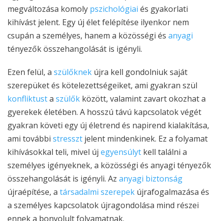
megváltozása komoly
pszichológiai
és gyakorlati
kihívást jelent. Egy új élet felépítése ilyenkor nem
csupán a személyes, hanem a közösségi és
anyagi
tényezők összehangolását is igényli.
Ezen felül, a
szülőknek
újra kell gondolniuk saját
szerepüket és kötelezettségeiket, ami gyakran szül
konfliktust
a
szülők
között, valamint zavart okozhat a
gyerekek életében. A hosszú távú kapcsolatok végét
gyakran követi egy új életrend és napirend kialakítása,
ami további
stresszt
jelent mindenkinek. Ez a folyamat
kihívásokkal teli, mivel új
egyensúlyt
kell találni a
személyes igényeknek, a közösségi és anyagi tényezők
összehangolását is igényli. Az
anyagi biztonság
újraépítése, a
társadalmi szerepek
újrafogalmazása és
a személyes kapcsolatok újragondolása mind részei
ennek a bonyolult folyamatnak.