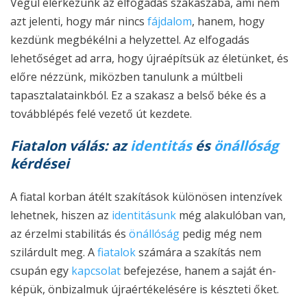
Végül elérkezünk az elfogadás szakaszába, ami nem
azt jelenti, hogy már nincs
fájdalom
, hanem, hogy
kezdünk megbékélni a helyzettel. Az elfogadás
lehetőséget ad arra, hogy újraépítsük az életünket, és
előre nézzünk, miközben tanulunk a múltbeli
tapasztalatainkból. Ez a szakasz a belső béke és a
továbblépés felé vezető út kezdete.
Fiatalon válás: az
identitás
és
önállóság
kérdései
A fiatal korban átélt szakítások különösen intenzívek
lehetnek, hiszen az
identitásunk
még alakulóban van,
az érzelmi stabilitás és
önállóság
pedig még nem
szilárdult meg. A
fiatalok
számára a szakítás nem
csupán egy
kapcsolat
befejezése, hanem a saját én-
képük, önbizalmuk újraértékelésére is készteti őket.