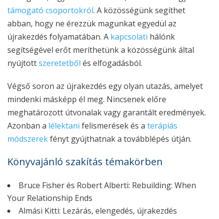
támogató csoportokról
. A közösségünk segíthet
abban, hogy ne érezzük magunkat egyedül az
újrakezdés folyamatában. A
kapcsolati
hálónk
segítségével erőt meríthetünk a közösségünk által
nyújtott
szeretetből
és elfogadásból.
Végső soron az újrakezdés egy olyan utazás, amelyet
mindenki másképp él meg. Nincsenek előre
meghatározott útvonalak vagy garantált eredmények.
Azonban a
lélektani
felismerések és a
terápiás
módszerek
fényt gyújthatnak a továbblépés útján.
Könyvajánló szakítás témakörben
Bruce Fisher és Robert Alberti: Rebuilding: When
Your Relationship Ends
Almási Kitti: Lezárás, elengedés, újrakezdés