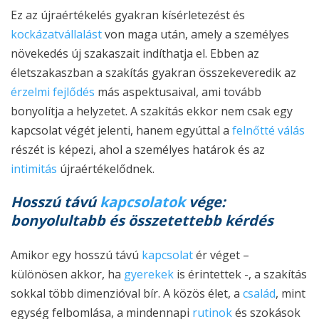
Ez az újraértékelés gyakran kísérletezést és
kockázatvállalást
von maga után, amely a személyes
növekedés új szakaszait indíthatja el. Ebben az
életszakaszban a szakítás gyakran összekeveredik az
érzelmi fejlődés
más aspektusaival, ami tovább
bonyolítja a helyzetet. A szakítás ekkor nem csak egy
kapcsolat végét jelenti, hanem egyúttal a
felnőtté válás
részét is képezi, ahol a személyes határok és az
intimitás
újraértékelődnek.
Hosszú távú
kapcsolatok
vége:
bonyolultabb és összetettebb kérdés
Amikor egy hosszú távú
kapcsolat
ér véget –
különösen akkor, ha
gyerekek
is érintettek -, a szakítás
sokkal több dimenzióval bír. A közös élet, a
család
, mint
egység felbomlása, a mindennapi
rutinok
és szokások