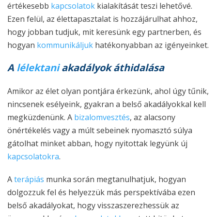
értékesebb
kapcsolatok
kialakítását teszi lehetővé.
Ezen felül, az élettapasztalat is hozzájárulhat ahhoz,
hogy jobban tudjuk, mit keresünk egy partnerben, és
hogyan
kommunikáljuk
hatékonyabban az igényeinket.
A
lélektani
akadályok áthidalása
Amikor az élet olyan pontjára érkezünk, ahol úgy tűnik,
nincsenek esélyeink, gyakran a belső akadályokkal kell
megküzdenünk. A
bizalomvesztés
, az alacsony
önértékelés vagy a múlt sebeinek nyomasztó súlya
gátolhat minket abban, hogy nyitottak legyünk új
kapcsolatokra
.
A
terápiás
munka során megtanulhatjuk, hogyan
dolgozzuk fel és helyezzük más perspektívába ezen
belső akadályokat, hogy visszaszerezhessük az