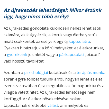
Az
ú
jrakezdés
l
ehetőségei: Mikor
é
rzünk
ú
gy,
h
ogy
n
incs
t
öbb
e
sély?
Az újrakezdés gondolata különösen nehéz lehet azok
számára, akik úgy érzik, a koruk vagy élethelyzetük
miatt csökkentek az esélyeik egy új
kapcsolatra
.
Gyakran hibáztatjuk a körülményeket: az életkorunkat,
a
gyerekeink
jelenlétét vagy a
párkapcsolati
„piacon”
való hosszú távollétet.
Azonban a
pszichológiai
kutatások és a
terápiás munka
során egyre többet tudunk arról, hogyan lehet az élet
ezen szakaszában újra megtalálni az önmagunkba és a
világba vetett hitet. Az újrakezdés lehetősége nem
korfüggő. Az életkor növekedésével sokan
tapasztalnak érettebbé
válást
, ami mélyebb és