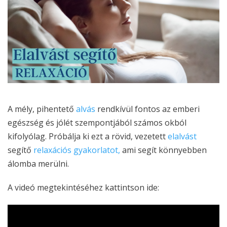
A mély, pihentető
alvás
rendkívül fontos az emberi
egészség és jólét szempontjából számos okból
kifolyólag. Próbálja ki ezt a rövid, vezetett
elalvást
segítő
relaxációs gyakorlatot,
ami segít könnyebben
álomba merülni.
A videó megtekintéséhez kattintson ide: