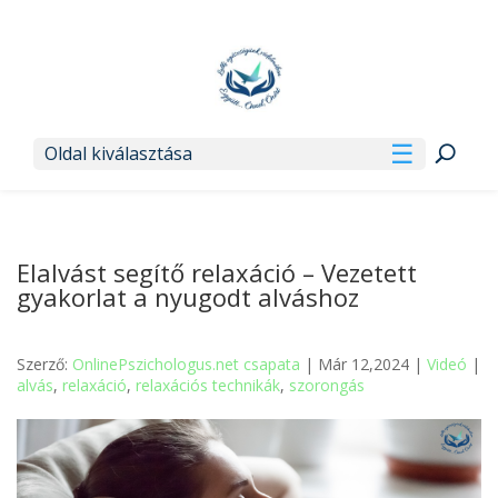
Oldal kiválasztása
Elalvást segítő relaxáció – Vezetett
gyakorlat a nyugodt alváshoz
Szerző:
OnlinePszichologus.net csapata
| Már 12,2024 |
Videó
|
alvás
,
relaxáció
,
relaxációs technikák
,
szorongás