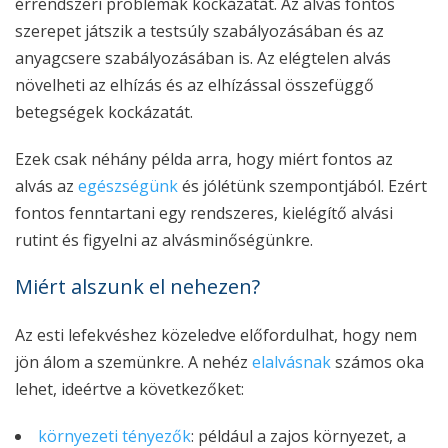
érrendszeri problémák kockázatát. Az alvás fontos
szerepet játszik a testsúly szabályozásában és az
anyagcsere szabályozásában is. Az elégtelen alvás
növelheti az elhízás és az elhízással összefüggő
betegségek kockázatát.
Ezek csak néhány példa arra, hogy miért fontos az
alvás az
egészségünk
és jólétünk szempontjából. Ezért
fontos fenntartani egy rendszeres, kielégítő alvási
rutint és figyelni az alvásminőségünkre.
Miért alszunk el nehezen?
Az esti lefekvéshez közeledve előfordulhat, hogy nem
jön álom a szemünkre. A nehéz
elalvásnak
számos oka
lehet, ideértve a következőket:
környezeti tényezők
: például a zajos környezet, a