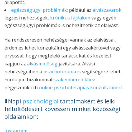
állapotát.
egészségügyi problémák
: például az
alvászavarok
,
légzési nehézségek,
krónikus fájdalom
vagy egyéb
egészségügyi problémák is nehezíthetik az elalvást.
Ha rendszeresen nehézségei vannak az elalvással,
érdemes lehet konzultálni egy alvásszakértővel vagy
orvossal, hogy megfelelő tanácsokat és kezelést
kapjon az
alvásminőség
javítására. Alvási
nehézségeiben a
pszichoterápia
is segítségére lehet.
Forduljon bizalommal
szakembereinkhez
négyszemközti
online pszichoterápiás konzultációért.
⬇️Napi
pszichológiai
tartalmakért és lelki
feltöltődésért kövessen minket közösségi
oldalainkon:
Instagram