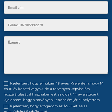
Kijelentem, hogy elmúltam 18 éves. Kijelentem, hogy 14
és 18 év közötti vagyok, de a törvényes képviselőm
hozzájárulásával használom ezt az oldalt. 14 év alattiként
kijelentem, hogy a törvényes képviselőm jár el helyettem.
Kijelentem, hogy elfogadom az ÁSZF-et és az
Adatvédelmi Szabályzatot.