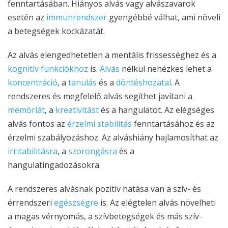
fenntartásában. Hiányos alvás vagy alvászavarok
esetén az
immunrendszer
gyengébbé válhat, ami növeli
a betegségek kockázatát.
Az alvás elengedhetetlen a mentális frissességhez és a
kognitív funkciókhoz
is.
Alvás
nélkül nehézkes lehet a
koncentráció
, a
tanulás
és a
döntéshozatal
. A
rendszeres és megfelelő alvás segíthet javítani a
memóriát
, a
kreativitást
és a hangulatot. Az elégséges
alvás fontos az
érzelmi stabilitás
fenntartásához és az
érzelmi szabályozáshoz. Az alváshiány hajlamosíthat az
irritabilitásra
, a
szorongásra
és a
hangulatingadozásokra.
A rendszeres alvásnak pozitív hatása van a szív- és
érrendszeri
egészségre
is. Az elégtelen alvás növelheti
a magas vérnyomás, a szívbetegségek és más szív-