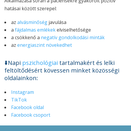
Alkalmazása során a páciensekre gyakorolt pozitív
hatásai között szerepel:
az
alvásminőség
javulása
a
fájdalmas emlékek
elviselhetősége
a csökkenő a
negatív gondolkodási minták
az
energiaszint növekedhet
⬇️Napi
pszichológiai
tartalmakért és lelki
feltöltődésért kövessen minket közösségi
oldalainkon:
Instagram
TikTok
Facebook oldal
Facebook csoport