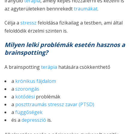
irányuló
terápia
, amely képes hozzáférni és kezelni is
az agyterületeken bennrekedt
traumákat
.
Célja a
stressz
feloldása fizikailag a testben, ami által
feloldódik érzelmi szinten is.
Milyen lelki problémák esetén hasznos a
brainspotting?
A brainspotting
terápia
hatására csökkenthető
a
krónikus fájdalom
a
szorongás
a
kötődési
problémák
a
poszttraumás stressz zavar (PTSD)
a
függőségek
és a
depresszió
is.