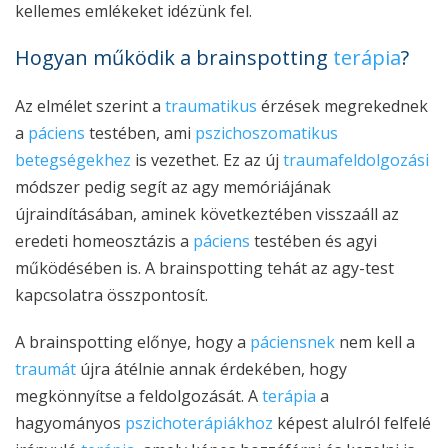
kellemes emlékeket idézünk fel.
Hogyan működik a brainspotting
terápia
?
Az elmélet szerint a
traumatikus
érzések megrekednek
a
páciens
testében, ami
pszichoszomatikus
betegségekhez
is vezethet. Ez az új
traumafeldolgozási
módszer pedig segít az agy memóriájának
újraindításában, aminek következtében visszaáll az
eredeti homeosztázis a
páciens
testében és agyi
működésében is. A brainspotting tehát az agy-test
kapcsolatra összpontosít.
A brainspotting előnye, hogy a
páciensnek
nem kell a
traumát
újra átélnie annak érdekében, hogy
megkönnyítse a feldolgozását. A
terápia
a
hagyományos
pszichoterápiákhoz
képest alulról felfelé