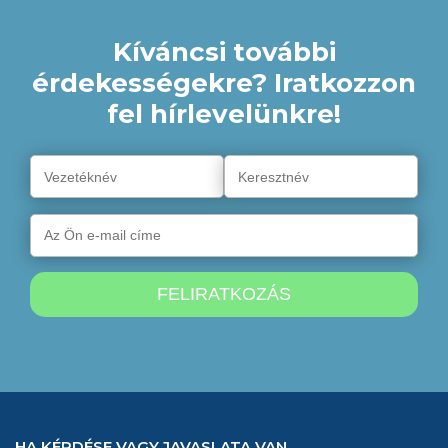
Kíváncsi további
érdekességekre? Iratkozzon
fel hírlevelünkre!
HA KÉRDÉSE VAGY JAVASLATA VAN