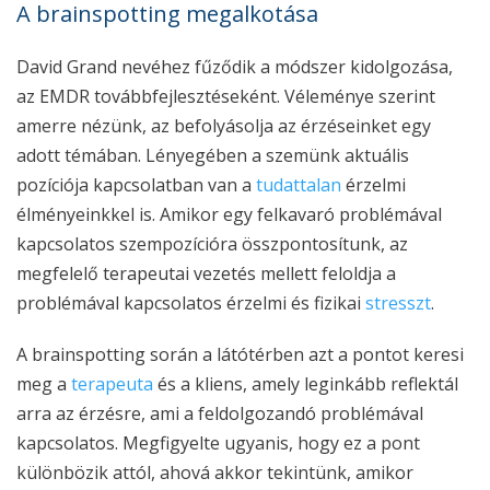
A brainspotting megalkotása
David Grand nevéhez fűződik a módszer kidolgozása,
az EMDR továbbfejlesztéseként. Véleménye szerint
amerre nézünk, az befolyásolja az érzéseinket egy
adott témában. Lényegében a szemünk aktuális
pozíciója kapcsolatban van a
tudattalan
érzelmi
élményeinkkel is. Amikor egy felkavaró problémával
kapcsolatos szempozícióra összpontosítunk, az
megfelelő terapeutai vezetés mellett feloldja a
problémával kapcsolatos érzelmi és fizikai
stresszt
.
A brainspotting során a látótérben azt a pontot keresi
meg a
terapeuta
és a kliens, amely leginkább reflektál
arra az érzésre, ami a feldolgozandó problémával
kapcsolatos. Megfigyelte ugyanis, hogy ez a pont
különbözik attól, ahová akkor tekintünk, amikor