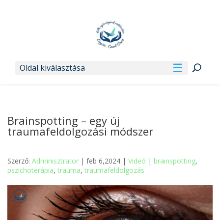
Oldal kiválasztása
Brainspotting – egy új
traumafeldolgozási módszer
Szerző:
Adminisztrator
| feb 6,2024 |
Videó
|
brainspotting
,
pszichoterápia
,
trauma
,
traumafeldolgozás