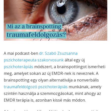
A mai podcast-ben
dr. Szabó Zsuzsanna
pszichoterapeuta szakorvosunk
által egy új
pszichoterápiás
módszert, a brainspottingot ismerheti
meg, amelyet sokan az új EMDR-nek is neveznek. A
brainspotting egy olyan alternatívája a nonverbális
traumafeldolgozó
pszichoterápiás
munkának, amely
szintén használja a szemmozgásokat, mint ahogy az
EMDR terápia is, azonban kissé más módon.