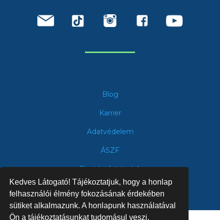
Blog
Karrier
Adatvédelem
ÁSZF
Fizetési feltételek
Kedves Látogató! Tájékoztatjuk, hogy a honlap
felhasználói élmény fokozásának érdekében
sütiket alkalmazunk. A honlapunk használatával
Ön a tájékoztatásunkat tudomásul veszi.