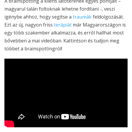
A brainspotting a kliens látóterének egyes pontjait –
magyarul talán foltoknak lehetne fordítani -, veszi
igénybe ahhoz, hogy segítse a
traumák
feldolgozását.
Ezt az új, nagyon friss
terápiát
már Magyarországon is
egy több szakember alkalmazza, és erről hallhat most
bővebben a mai videóban. Kattintson és tudjon meg
többet a brainspottingról!