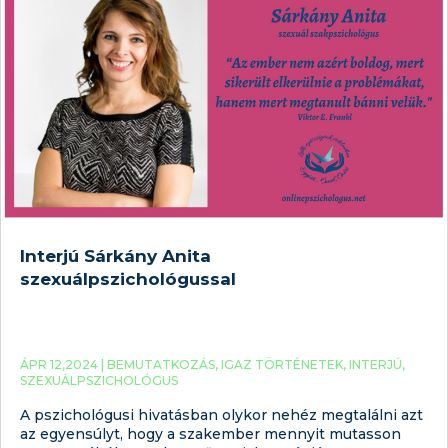
Interjú Sárkány Anita
szexuálpszichológussal
ÁPR 12,2024 |
BEMUTATKOZÁS
,
IGAZ TÖRTÉNETEK
,
INTERJÚ
,
SZEXUÁLPSZICHOLÓGUS
A pszichológusi hivatásban olykor nehéz megtalálni azt
az egyensúlyt, hogy a szakember mennyit mutasson