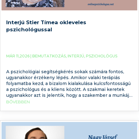
Interjú Stier Tímea okleveles
pszichológussal
MÁR 11,2026 |
BEMUTATKOZÁS
,
INTERJÚ
,
PSZICHOLÓGUS
A pszichológiai segítségkérés sokak számára fontos,
ugyanakkor érzékeny lépés. Amikor valaki terápiás
folyamatba kezd, a bizalom kialakulása kulcsfontosságú
a pszichológus és a kliens között. A szakmai keretek
ugyanakkor azt is jelentik, hogy a szakember a munkája
során elsősorban a kliens történetére és szükségleteire
BŐVEBBEN
helyezi a hangsúlyt, ezért saját személyes életéről
általában csak korlátozottan oszt meg