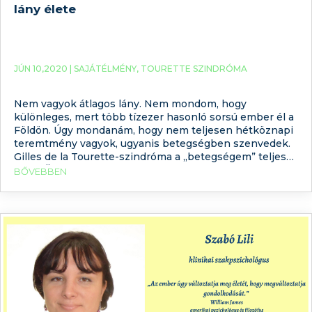
lány élete
JÚN 10,2020 |
SAJÁTÉLMÉNY
,
TOURETTE SZINDRÓMA
Nem vagyok átlagos lány. Nem mondom, hogy
különleges, mert több tízezer hasonló sorsú ember él a
Földön. Úgy mondanám, hogy nem teljesen hétköznapi
teremtmény vagyok, ugyanis betegségben szenvedek.
Gilles de la Tourette-szindróma a „betegségem” teljes
neve. Ötéves, hathónapos és kétnapos voltam, amikor
BŐVEBBEN
iker öcséim születtek. Nagyon szerettem és most is
szeretem őket, de valószínűleg egy