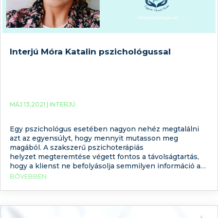
Interjú Móra Katalin pszichológussal
MÁJ 13,2021 |
INTERJÚ
Egy pszichológus esetében nagyon nehéz megtalálni
azt az egyensúlyt, hogy mennyit mutasson meg
magából. A szakszerű pszichoterápiás
helyzet megteremtése végett fontos a távolságtartás,
hogy a klienst ne befolyásolja semmilyen információ a
terapeutáról. Ugyanakkor annak, akinek segítségre van
BŐVEBBEN
szüksége, fontos, hogy legyen valami, ami segíthet a
szakember választásban. Arról már írtunk, hogy mi a
különbség a pszichológus és a pszichiáter