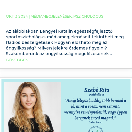
OKT 3,2024 |
MÉDIAMEGJELENÉSEK
,
PSZICHOLÓGUS
Az alábbiakban Lengyel Katalin egészségfejlesztő
sportpszichológus médiamegjelenéseit tekintheti meg.
Rádiós beszélgetések Hogyan előzhető meg az
öngyilkosság? Milyen jelekre érdemes figyelni?
Szakemberünk az öngyilkosság megelőzésének
világnapján a Rádió Dabasnak adott interjút. Kattintson
BŐVEBBEN
ide és hallgassa meg ön is a YouTube-csatornánkon.