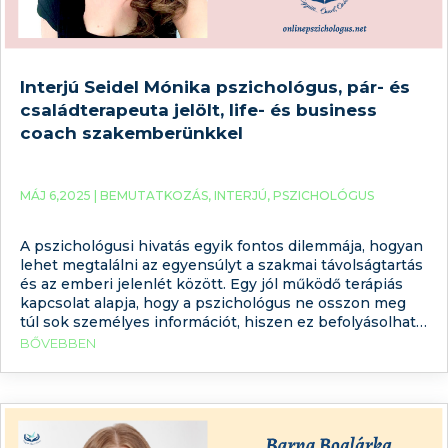
Interjú Seidel Mónika pszichológus, pár- és
családterapeuta jelölt, life- és business
coach szakemberünkkel
MÁJ 6,2025 |
BEMUTATKOZÁS
,
INTERJÚ
,
PSZICHOLÓGUS
A pszichológusi hivatás egyik fontos dilemmája, hogyan
lehet megtalálni az egyensúlyt a szakmai távolságtartás
és az emberi jelenlét között. Egy jól működő terápiás
kapcsolat alapja, hogy a pszichológus ne osszon meg
túl sok személyes információt, hiszen ez befolyásolhatja
a kliens élményeit, reakcióit, esetleges döntéseit.
BŐVEBBEN
Ugyanakkor azok számára, akik éppen szakembert
keresnek, hasznos lehet, ha valamennyire