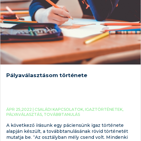
Pályaválasztásom története
ÁPR 25,2022 |
CSALÁDI KAPCSOLATOK
,
IGAZTÖRTÉNETEK
,
PÁLYAVÁLASZTÁS
,
TOVÁBBTANULÁS
A következő írásunk egy páciensünk igaz története
alapján készült, a továbbtanulásának rövid történetét
mutatja be. “Az osztályban mély csend volt. Mindenki