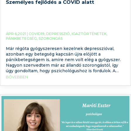
Személyes fejlődés a COVID alatt
ÁPR 6,2021 |
COVID19
,
DEPRESSZIÓ
,
IGAZTÖRTÉNETEK
,
PÁNIKBETEGSÉG
,
SZORONGÁS
Már régóta gyógyszeresen kezelnek depresszióval,
azonban egy betegség kapcsán újra előjött a
pánikbetegségem is, amire nem volt elég a gyógyszer.
Nagyon szenvedtem már az állandó szorongástól, így
úgy gondoltam, hogy pszichológushoz is fordulok. A
COVID miatt nem akartam személyesen szakembert
BŐVEBBEN
keresni, féltem, hogy elkapom a fertőzést, így online
terápiában gondolkodva rátaláltam erre a honlapra, s