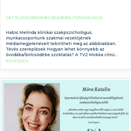
OKT 19,2021 |
MÉDIAMEGJELENÉSEK
,
PSZICHOLÓGUS
Habis Melinda klinikai szakpszichológus,
munkacsoportunk szakmai vezetőjének
médiamegjelenéseit tekintheti meg az alábbiakban.
Tévés szereplések Hogyan lehet könnyebb az
óvodába/bölcsődébe szoktatás? A TV2 Mokka című
műsorában erről beszélgettünk. A koronavírus járvány
BŐVEBBEN
első hullámában az RTL Klub Fókusz című műsorában
adtam interjút a pandémia pszichológiai hatásairól.
Rádiós beszélgetések A Kossuth Rádióban a
munkahelyi szexuális zaklatásról készült interjút