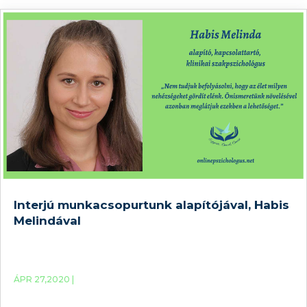
különbség a
Interjú munkacsopurtunk alapítójával, Habis
Melindával
ÁPR 27,2020 |