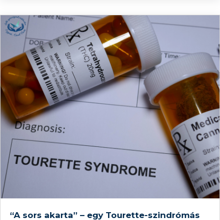
szakember választásban. Arról már írtunk, hogy mi a
különbség a
“A sors akarta” – egy Tourette-szindrómás