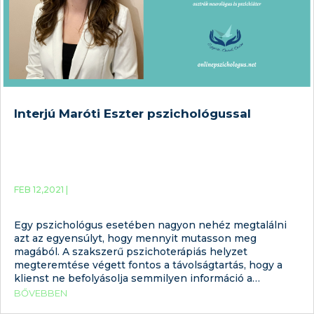
Interjú Maróti Eszter pszichológussal
FEB 12,2021 |
Egy pszichológus esetében nagyon nehéz megtalálni
azt az egyensúlyt, hogy mennyit mutasson meg
magából. A szakszerű pszichoterápiás helyzet
megteremtése végett fontos a távolságtartás, hogy a
klienst ne befolyásolja semmilyen információ a
terapeutáról. Ugyanakkor annak, akinek segítségre van
BŐVEBBEN
szüksége, fontos, hogy legyen valami, ami segíthet a