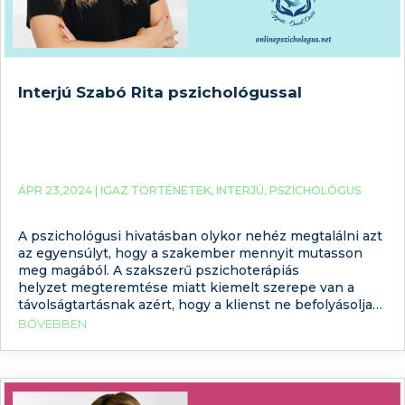
Interjú Szabó Rita pszichológussal
ÁPR 23,2024 |
IGAZ TÖRTÉNETEK
,
INTERJÚ
,
PSZICHOLÓGUS
A pszichológusi hivatásban olykor nehéz megtalálni azt
az egyensúlyt, hogy a szakember mennyit mutasson
meg magából. A szakszerű pszichoterápiás
helyzet megteremtése miatt kiemelt szerepe van a
távolságtartásnak azért, hogy a klienst ne befolyásolja
semmilyen információ a terapeutáról. Ugyanakkor
BŐVEBBEN
annak, akinek segítségre van szüksége, fontos, hogy
legyen valami, ami támpontot adhat a szakember
kiválasztásában. Arról már korábbi cikkeinkben írtunk,
hogy mi a különbség