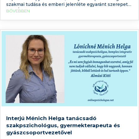
szakmai tudása és emberi jelenléte egyaránt szerepet
kap. Éppen ezért sokaknak segítséget jelenthet, ha már
BŐVEBBEN
a kapcsolatfelvétel előtt képet kaphatnak arról, milyen
megközelítéssel dolgozik az adott szakember.
Interjú Ménich Helga tanácsadó
szakpszichológus, gyermekterapeuta és
gyászcsoportvezetővel