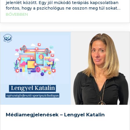
jelenlét között. Egy jól működő terápiás kapcsolatban
fontos, hogy a pszichológus ne osszon meg túl sokat
önmagáról, hiszen ez befolyásolhatja a kliens élményeit,
BŐVEBBEN
döntéseit. Ugyanakkor azok számára, akik éppen
szakembert keresnek, hasznos lehet némi betekintést
nyújtani
Médiamegjelenések – Lengyel Katalin