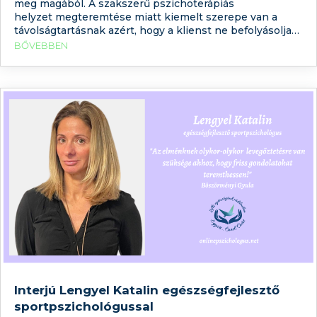
meg magából. A szakszerű pszichoterápiás
helyzet megteremtése miatt kiemelt szerepe van a
távolságtartásnak azért, hogy a klienst ne befolyásolja
semmilyen információ a terapeutáról. Ugyanakkor
BŐVEBBEN
annak, akinek segítségre van szüksége, fontos, hogy
legyen valami, ami támpontot adhat a szakember
kiválasztásában. Arról már korábbi cikkeinkben írtunk,
hogy mi a különbség
Interjú Lengyel Katalin egészségfejlesztő
sportpszichológussal