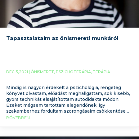
Tapasztalataim az önismereti munkáról
DEC 3,2021 |
ÖNISMERET
,
PSZICHOTERÁPIA
,
TERÁPIA
Mindig is nagyon érdekelt a pszichológia, rengeteg
könyvet olvastam, előadást meghallgattam, sok kisebb,
gyors technikát elsajátítottam autodidakta módon.
Ezeket mégsem tartottam elegendőnek, így
szakemberhez fordultam szorongásaim csökkentése
érdekében. Már három éve járok önismereti terápiába
BŐVEBBEN
az onlinepszichologus.net oldal egyik
pszichológusához. Egy terapeutával való közös munka,
olyan érzékeny területek feltárását jelenti, amelynél