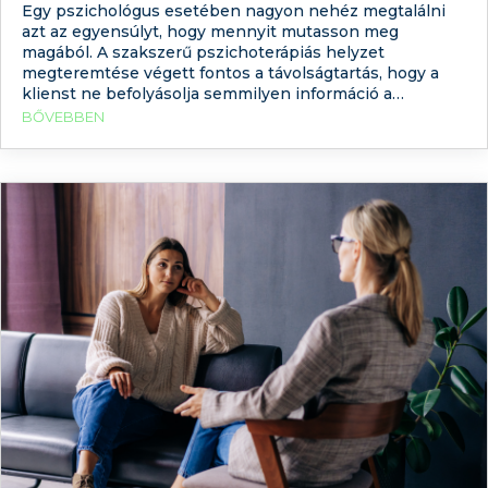
Egy pszichológus esetében nagyon nehéz megtalálni
azt az egyensúlyt, hogy mennyit mutasson meg
magából. A szakszerű pszichoterápiás helyzet
megteremtése végett fontos a távolságtartás, hogy a
klienst ne befolyásolja semmilyen információ a
terapeutáról. Ugyanakkor annak, akinek segítségre van
BŐVEBBEN
szüksége, fontos, hogy legyen valami, ami segíthet a
szakember választásban. Arról már írtunk, hogy mi a
különbség a