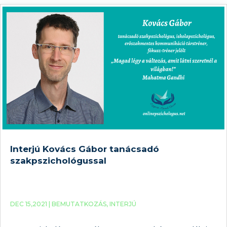
gyászról és a stresszről készült
Interjú Kovács Gábor tanácsadó
szakpszichológussal
DEC 15,2021 |
BEMUTATKOZÁS
,
INTERJÚ