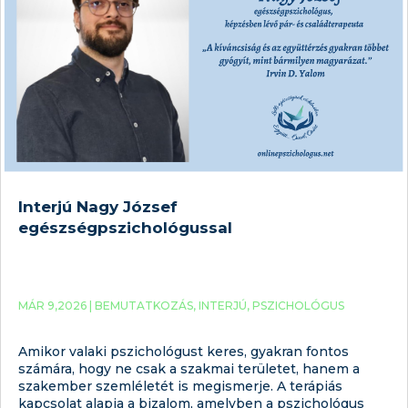
Interjú Nagy József
egészségpszichológussal
MÁR 9,2026 |
BEMUTATKOZÁS
,
INTERJÚ
,
PSZICHOLÓGUS
Amikor valaki pszichológust keres, gyakran fontos
számára, hogy ne csak a szakmai területet, hanem a
szakember szemléletét is megismerje. A terápiás
kapcsolat alapja a bizalom, amelyben a pszichológus