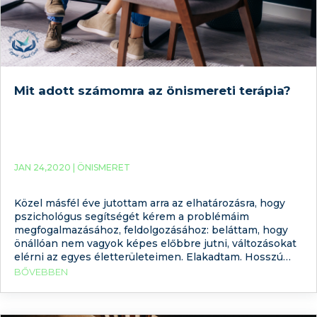
Mit adott számomra az önismereti terápia?
JAN 24,2020 |
ÖNISMERET
Közel másfél éve jutottam arra az elhatározásra, hogy
pszichológus segítségét kérem a problémáim
megfogalmazásához, feldolgozásához: beláttam, hogy
önállóan nem vagyok képes előbbre jutni, változásokat
elérni az egyes életterületeimen. Elakadtam. Hosszú
ideje ugyanazokat a köröket futottam, nem éreztem jól
BŐVEBBEN
magam, de nem láttam tisztán, reálisan a helyzetem,
nem értettem, hogy mi akadályoz bizonyos dolgok
megvalósításában, illetve