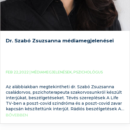
Dr. Szabó Zsuzsanna médiamegjelenései
FEB 22,2022 |
MÉDIAMEGJELENÉSEK
,
PSZICHOLÓGUS
Az alábbiakban megtekintheti dr. Szabó Zsuzsanna
családorvos, pszichoterapeuta szakorvosunkról készült
interjúkat, beszélgetéseket. Tévés szereplések A Life
TV-ben a poszt-covid szindróma és a poszt-covid zavar
kapcsán készítettünk interjút. Rádiós beszélgetések Az
RTV Hangadó című műsorában a poszt-covid szindróma
BŐVEBBEN
kapcsán beszélgettünk. Magazinok, újságok, online
interjúk A Szabad Föld magazin októberi számában a