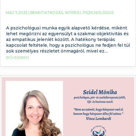
MÁJ 7,2025 |
BEMUTATKOZÁS
,
INTERJÚ
,
PSZICHOLÓGUS
A pszichológusi munka egyik alapvető kérdése, miként
lehet megőrizni az egyensúlyt a szakmai objektivitás és
az empatikus jelenlét között. A hatékony terápiás
kapcsolat feltétele, hogy a pszichológus ne fedjen fel túl
sok személyes részletet önmagáról, mivel ez
befolyásolhatja a kliens észleléseit, érzelmi reakcióit
BŐVEBBEN
vagy akár döntéseit is. Ugyanakkor, amikor valaki
szakembert keres, segítséget jelenthet számára,