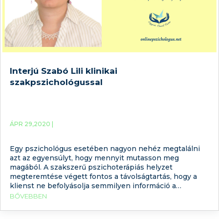
Interjú Szabó Lili klinikai
szakpszichológussal
ÁPR 29,2020 |
Egy pszichológus esetében nagyon nehéz megtalálni
azt az egyensúlyt, hogy mennyit mutasson meg
magából. A szakszerű pszichoterápiás helyzet
megteremtése végett fontos a távolságtartás, hogy a
klienst ne befolyásolja semmilyen információ a
terapeutáról. Ugyanakkor annak, akinek segítségre van
BŐVEBBEN
szüksége, fontos, hogy legyen valami, ami segíthet a
szakember választásban. Arról már írtunk, hogy mi a