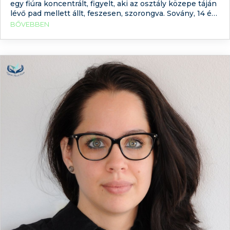
egy fiúra koncentrált, figyelt, aki az osztály közepe táján
lévő pad mellett állt, feszesen, szorongva. Sovány, 14 év
körüli lehetett. Haját nemrégiben szoktathatta hátra,
BŐVEBBEN
mert mindenfelé állt, csak hátra nem. Mélyen ülő pici
fekete