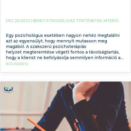
DEC 20,2022 |
BEMUTATKOZÁS
,
IGAZ TÖRTÉNETEK
,
INTERJÚ
Egy pszichológus esetében nagyon nehéz megtalálni
azt az egyensúlyt, hogy mennyit mutasson meg
magából. A szakszerű pszichoterápiás
helyzet megteremtése végett fontos a távolságtartás,
hogy a klienst ne befolyásolja semmilyen információ a
terapeutáról. Ugyanakkor annak, akinek segítségre van
BŐVEBBEN
szüksége, fontos, hogy legyen valami, ami segíthet a
szakember választásban. Arról már írtunk, hogy mi a
különbség a pszichológus és a pszichiáter között, és