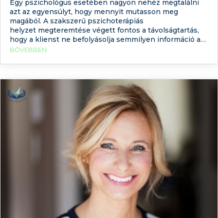
Egy pszichológus esetében nagyon nehéz megtalálni
azt az egyensúlyt, hogy mennyit mutasson meg
magából. A szakszerű pszichoterápiás
helyzet megteremtése végett fontos a távolságtartás,
hogy a klienst ne befolyásolja semmilyen információ a
terapeutáról. Ugyanakkor annak, akinek segítségre van
BŐVEBBEN
szüksége, fontos, hogy legyen valami, ami segíthet a
szakember választásban. Arról már írtunk, hogy mi a
különbség a pszichológus és a pszichiáter