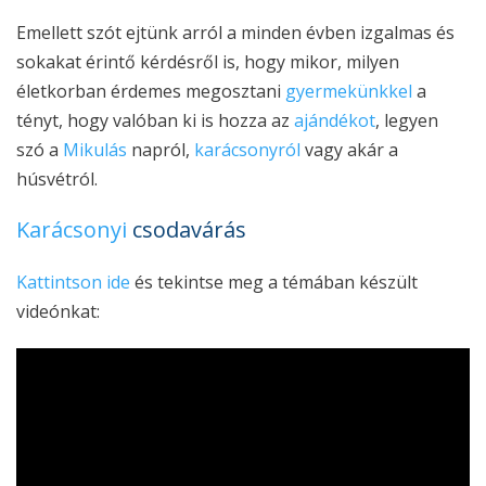
Emellett szót ejtünk arról a minden évben izgalmas és
sokakat érintő kérdésről is, hogy mikor, milyen
életkorban érdemes megosztani
gyermekünkkel
a
tényt, hogy valóban ki is hozza az
ajándékot
, legyen
szó a
M
ikulás
napról,
karácsonyról
vagy akár a
húsvétról.
Karácsonyi
csodavárás
Kattintson ide
és tekintse meg a témában készült
videónkat: