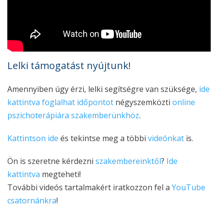
Lelki támogatást nyújtunk!
Amennyiben úgy érzi, lelki segítségre van szüksége,
ide
kattintva foglalhat időpontot
négyszemközti
online
pszichoterápiára
szakemberünkhöz
.
Kattintson ide
és tekintse meg a többi
videónkat
is.
Ön is szeretne kérdezni
szakembereinktől
?
Ide
kattintva
megteheti!
További videós tartalmakért iratkozzon fel a
YouTube
csatornánkra
!