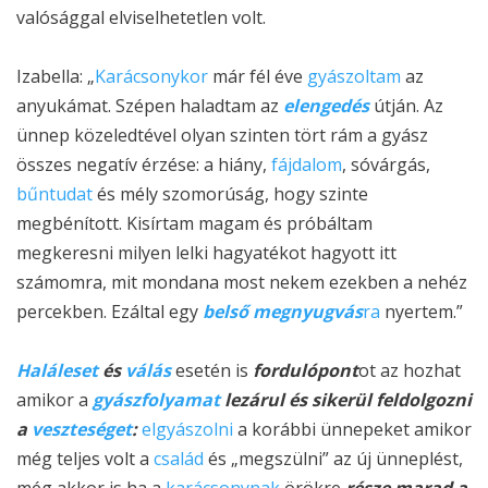
valósággal elviselhetetlen volt.
Izabella: „
Karácsonykor
már fél éve
gyászoltam
az
anyukámat. Szépen haladtam az
elengedés
útján. Az
ünnep közeledtével olyan szinten tört rám a gyász
összes negatív érzése: a hiány,
fájdalom
, sóvárgás,
bűntudat
és mély szomorúság, hogy szinte
megbénított. Kisírtam magam és próbáltam
megkeresni milyen lelki hagyatékot hagyott itt
számomra, mit mondana most nekem ezekben a nehéz
percekben. Ezáltal egy
belső megnyugvás
ra
nyertem.
”
Haláleset
és
válás
esetén is
fordulópont
ot
az hozhat
amikor a
gyászfolyamat
lezárul és sikerül feldolgozni
a
veszteséget
:
elgyászolni
a korábbi ünnepeket amikor
még teljes volt a
család
és „megszülni” az új ünneplést,