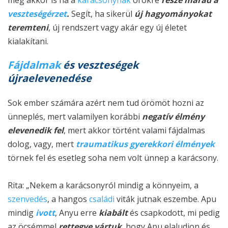
még akkor is ha a
karácsonynak
örökre
része marad a
veszteségérzet
.
Segít, ha sikerül
új hagyományokat
teremteni
, új rendszert vagy akár egy új életet
kialakítani.
Fájdalmak
és veszteségek
újraelevenedése
Sok ember számára azért nem tud örömöt hozni az
ünneplés, mert valamilyen korábbi
negatív élmény
elevenedik fel
, mert akkor történt valami fájdalmas
dolog, vagy, mert
traumatikus gyerekkori élmények
törnek fel és esetleg soha nem volt ünnep a karácsony.
Rita:
„Nekem a karácsonyról mindig a könnyeim, a
szenvedés
, a hangos
családi
viták jutnak eszembe. Apu
mindig
ivott
, Anyu erre
kiabált
és csapkodott, mi pedig
az öcsémmel
rettegve vártuk
, hogy Apu elaludjon és