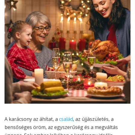
A karácsony az áhítat, a
család
, az újjászületés, a
bensőséges öröm, az egyszerűség és a megváltás