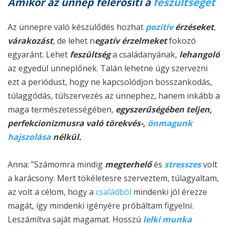
Amikor az ünnep felerősíti a
feszültséget
Az ünnepre való készülődés hozhat
pozitív
érzéseket
,
várakozást
, de lehet n
egatív érzelmeket
fokozó
egyaránt. Lehet
feszültség
a családanyának,
lehangoló
az egyedül ünneplőnek. Talán lehetne úgy szervezni
ezt a periódust, hogy ne kapcsolódjon
bosszankodás,
túlaggódás, túlszervezés
az ünnephez, hanem inkább a
maga természetességében,
egyszerűségében teljen,
perfekcionizmusra való törekvés-,
önmagunk
hajszolása
nélkül.
Anna: ”
Számomra mindig
megterhelő
és
stresszes
volt
a karácsony. Mert tökéletesre szerveztem, túlagyaltam,
az volt a célom, hogy a
családból
mindenki jól érezze
magát, így mindenki igényére próbáltam figyelni.
Leszámítva saját magamat. Hosszú
lelki munka