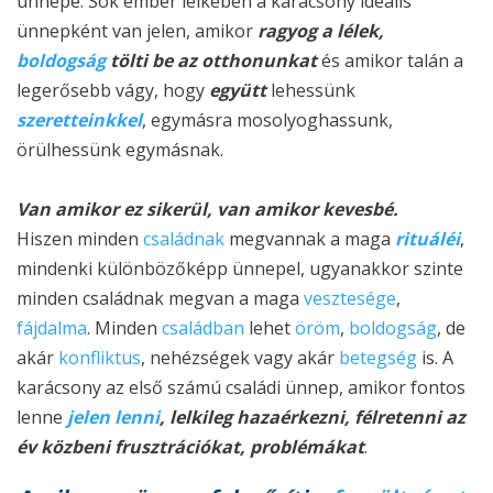
ünnepe. Sok ember lelkében a karácsony ideális
ünnepként van jelen, amikor
ragyog a lélek,
boldogság
tölti be az otthonunkat
és amikor talán a
legerősebb vágy, hogy
együtt
lehessünk
szeretteinkkel
, egymásra mosolyoghassunk,
örülhessünk egymásnak.
Van amikor ez sikerül, van amikor kevesbé.
Hiszen minden
családnak
megvannak a maga
rituáléi
,
mindenki különbözőképp ünnepel, ugyanakkor szinte
minden családnak megvan a maga
vesztesége
,
fájdalma
. Minden
családban
lehet
öröm
,
boldogság
, de
akár
konfliktus
, nehézségek vagy akár
betegség
is. A
karácsony az első számú családi ünnep, amikor fontos
lenne
jelen lenni
, lelkileg hazaérkezni,
félretenni az
év közbeni frusztrációkat, problémákat
.