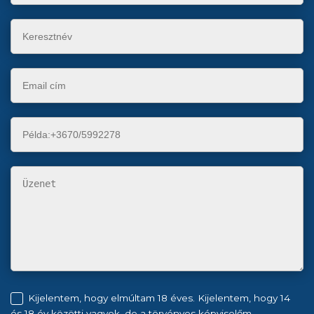
Kijelentem, hogy elmúltam 18 éves. Kijelentem, hogy 14
és 18 év közötti vagyok, de a törvényes képviselőm