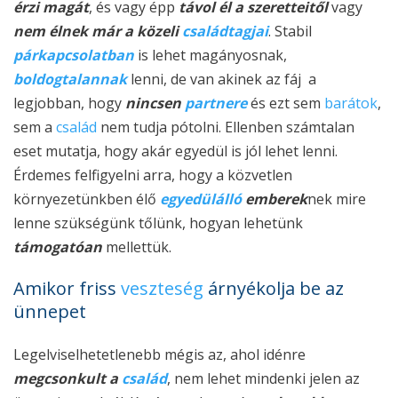
érzi magát
, és vagy épp
távol él a szeretteitől
vagy
nem élnek már a közeli
családtagjai
. Stabil
párkapcsolatban
is lehet magányosnak,
boldogtalannak
lenni, de van akinek az fáj a
legjobban, hogy
nincsen
partnere
és ezt sem
barátok
,
sem a
család
nem tudja pótolni. Ellenben számtalan
eset mutatja, hogy akár egyedül is jól lehet lenni.
Érdemes felfigyelni arra, hogy a közvetlen
környezetünkben élő
egyedülálló
emberek
nek mire
lenne szükségünk tőlünk, hogyan lehetünk
támogatóan
mellettük.
Amikor friss
veszteség
árnyékolja be az
ünnepet
Legelviselhetetlenebb mégis az, ahol idénre
megcsonkult a
család
, nem lehet mindenki jelen az