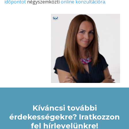
időpontot
négyszemközti
online konzultációra.
Kíváncsi további
érdekességekre? Iratkozzon
fel hírlevelünkre!