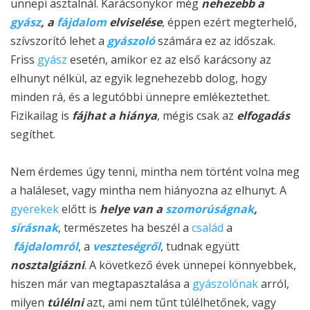
ünnepi asztalnál. Karácsonykor még
nehezebb a
gyász
, a
fájdalom
elviselése
, éppen ezért megterhelő,
szívszorító lehet a
gyászoló
számára ez az időszak.
Friss
gyász
esetén, amikor ez az első karácsony az
elhunyt nélkül, az egyik legnehezebb dolog, hogy
minden rá, és a legutóbbi ünnepre emlékeztethet
.
Fizikailag is
fájhat a hiánya
, mégis csak az
elfogadás
segíthet.
Nem érdemes úgy tenni, mintha nem történt volna meg
a haláleset, vagy mintha nem hiányozna az elhunyt. A
gyerekek
előtt is
helye van a
szomorúságnak
,
sírásnak
, természetes ha beszél a
család
a
fájdalomról
, a
veszteségről
, tudnak együtt
nosztalgiázni
. A következő évek ünnepei könnyebbek,
hiszen már van megtapasztalása a
gyászolónak
arról,
milyen
túlélni
azt, ami nem tűnt túlélhetőnek, vagy