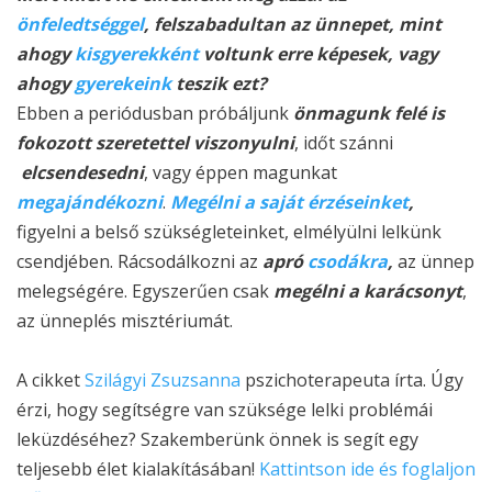
önfeledtséggel
, felszabadultan az ünnepet, mint
ahogy
kisgyerekként
voltunk erre képesek, vagy
ahogy
gyerekeink
teszik ezt?
Ebben a periódusban próbáljunk
önmagunk felé is
fokozott szeretettel viszonyulni
, időt szánni
elcsendesedni
, vagy éppen magunkat
megajándékozni
.
Megélni a saját érzéseinket
,
figyelni a belső szükségleteinket, elmélyülni lelkünk
csendjében. Rácsodálkozni az
apró
csodákra
,
az ünnep
melegségére. Egyszerűen csak
megélni a karácsonyt
,
az ünneplés misztériumát.
A cikket
Szilágyi Zsuzsanna
pszichoterapeuta írta. Úgy
érzi, hogy segítségre van szüksége lelki problémái
leküzdéséhez? Szakemberünk önnek is segít egy
teljesebb élet kialakításában!
Kattintson ide és foglaljon