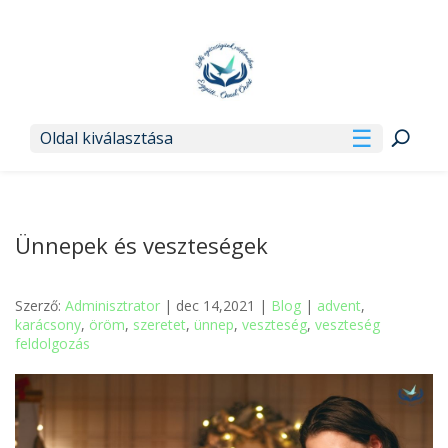
Oldal kiválasztása
Ünnepek és veszteségek
Szerző:
Adminisztrator
| dec 14,2021 |
Blog
|
advent
,
karácsony
,
öröm
,
szeretet
,
ünnep
,
veszteség
,
veszteség
feldolgozás