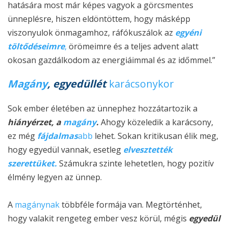
hatására most már képes vagyok a görcsmentes
ünneplésre, hiszen eldöntöttem, hogy másképp
viszonyulok önmagamhoz, ráfókuszálok az
egyéni
töltődéseimre
,
örömeimre és a teljes advent alatt
okosan gazdálkodom az energiáimmal és az időmmel.”
Magány
, egyedüllét
karácsonykor
Sok ember életében az ünnephez hozzátartozik a
hiányérzet, a
magány
.
Ahogy közeledik a karácsony,
ez még
fájdalmas
abb
lehet. Sokan kritikusan élik meg,
hogy egyedül vannak, esetleg
elvesztették
szerettüket.
Számukra szinte lehetetlen, hogy pozitív
élmény legyen az ünnep.
A
magánynak
többféle formája van. Megtörténhet,
hogy valakit rengeteg ember vesz körül, mégis
egyedül