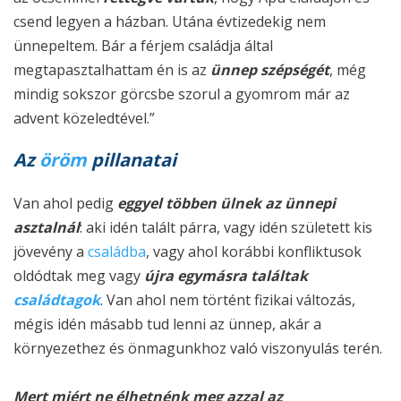
csend legyen a házban. Utána évtizedekig nem
ünnepeltem. Bár a férjem családja által
megtapasztalhattam én is az
ünnep szépségét
, még
mindig sokszor görcsbe szorul a gyomrom már az
advent közeledtével.”
Az
öröm
pillanatai
Van ahol pedig
eggyel többen ülnek az ünnepi
asztalnál
: aki idén talált párra, vagy idén született kis
jövevény a
családba
, vagy ahol korábbi konfliktusok
oldódtak meg vagy
újra egymásra találtak
családtagok
. Van ahol nem történt fizikai változás,
mégis idén másabb tud lenni az ünnep, akár a
környezethez és önmagunkhoz való viszonyulás terén.
Mert miért ne élhetnénk meg azzal az