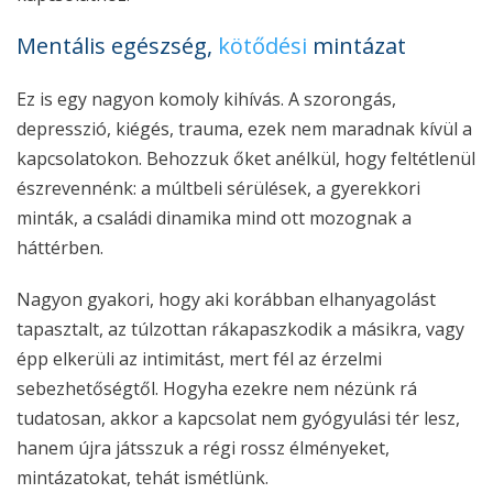
Mentális egészség,
kötődési
mintázat
Ez is egy nagyon komoly kihívás. A szorongás,
depresszió, kiégés, trauma, ezek nem maradnak kívül a
kapcsolatokon. Behozzuk őket anélkül, hogy feltétlenül
észrevennénk: a múltbeli sérülések, a gyerekkori
minták, a családi dinamika mind ott mozognak a
háttérben.
Nagyon gyakori, hogy aki korábban elhanyagolást
tapasztalt, az túlzottan rákapaszkodik a másikra, vagy
épp elkerüli az intimitást, mert fél az érzelmi
sebezhetőségtől. Hogyha ezekre nem nézünk rá
tudatosan, akkor a kapcsolat nem gyógyulási tér lesz,
hanem újra játsszuk a régi rossz élményeket,
mintázatokat, tehát ismétlünk.