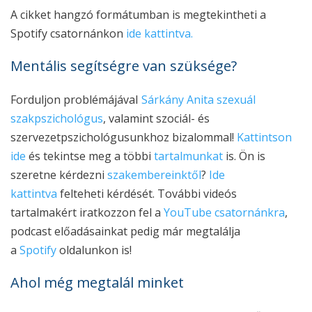
A cikket hangzó formátumban is megtekintheti a
Spotify csatornánkon
ide kattintva.
Mentális segítségre van szüksége?
Forduljon problémájával
Sárkány Anita szexuál
szakpszichológus
, valamint szociál- és
szervezetpszichológusunkhoz bizalommal!
Kattintson
ide
és tekintse meg a többi
tartalmunkat
is. Ön is
szeretne kérdezni
szakembereinktől
?
Ide
kattintva
felteheti kérdését. További videós
tartalmakért iratkozzon fel a
YouTube csatornánkra
,
podcast előadásainkat pedig már megtalálja
a
Spotify
oldalunkon is!
Ahol még megtalál minket