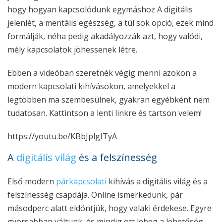
hogy hogyan kapcsolódunk egymáshoz A digitális
jelenlét, a mentális egészség, a túl sok opció, ezek mind
formálják, néha pedig akadályozzák azt, hogy valódi,
mély kapcsolatok jöhessenek létre.
Ebben a videóban szeretnék végig menni azokon a
modern kapcsolati kihívásokon, amelyekkel a
legtöbben ma szembesülnek, gyakran egyébként nem
tudatosan. Kattintson a lenti linkre és tartson velem!
https://youtu.be/KBbJplgITyA
A
digitális világ
és a felszínesség
Első modern
párkapcsolati
kihívás a digitális világ és a
felszínesség csapdája. Online ismerkedünk, pár
másodperc alatt eldöntjük, hogy valaki érdekese. Egyre
gyorsabban váltunk, és mindig ott lebeg a lehetőség,