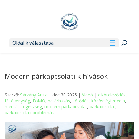
Oldal kiválasztása
Modern párkapcsolati kihívások
Szerző:
Sárkány Anita
| dec 30,2025 |
Videó
|
elköteleződés
,
féltékenység
,
FoMO
,
határhúzás
,
kötődés
,
közösségi média
,
mentális egészség
,
modern párkapcsolat
,
párkapcsolat
,
párkapcsolati problémák