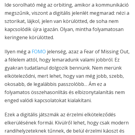
Ide sorolható még az orbiting, amikor a kommunikáció
megszűnik, viszont a digitális jelenlét megmarad: nézi a
sztorikat, lájkol, jelen van körülötted, de soha nem
kapcsolódik újra igazán. Olyan, mintha folyamatosan
keringene körülötted.
Ilyen még a
FOMO
jelenség, azaz a Fear of Missing Out,
a félelem attól, hogy lemaradunk valami jobbról. Ez
gyakran tudatlanul dolgozik bennünk. Nem merünk
elköteleződni, mert lehet, hogy van még jobb, szebb,
okosabb, de legalábbis passzolóbb… Ám ez a
folyamatos összehasonlítás és elbizonytalanítás nem
enged valódi kapcsolatokat kialakítani.
Ezek a digitális játszmák az érzelmi elköteleződés
elkerülésének formái. Kívülről lehet, hogy csak modern
randihelyzeteknek tűnnek, de belül érzelmi káoszt és