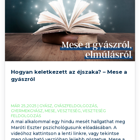
Hogyan keletkezett az éjszaka? – Mese a
gyászról
MÁR 25,2025 |
GYÁSZ
,
GYÁSZFELDOLGOZÁS
,
GYERMEKGYÁSZ
,
MESE
,
VESZTESÉG
,
VESZTESÉG
FELDOLGOZÁS
A mai alkalommal egy hindu mesét hallgathat meg
Maróti Eszter pszichológusunk előadásában. A
videóhoz kattintson a lenti linkre, vagy tekintse
meg olvasható verzióban lejjebb görgetve. Mese a