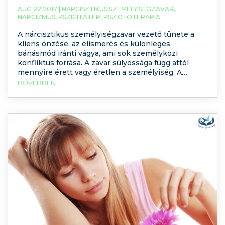
AUG 22,2017 |
NÁRCISZTIKUS SZEMÉLYISÉGZAVAR
,
NÁRCIZMUS
,
PSZICHIÁTER
,
PSZICHOTERÁPIA
A nárcisztikus személyiségzavar vezető tünete a
kliens önzése, az elismerés és különleges
bánásmód iránti vágya, ami sok személyközi
konfliktus forrása. A zavar súlyossága függ attól
mennyire érett vagy éretlen a személyiség. A
diagnózist pszichiáter szakorvos állíthatja fel. Mik a
BŐVEBBEN
nárcisztikus személyiségzavar tünetei, mi áll ezek
hátterében és mi a leghatékonyabb terápia?