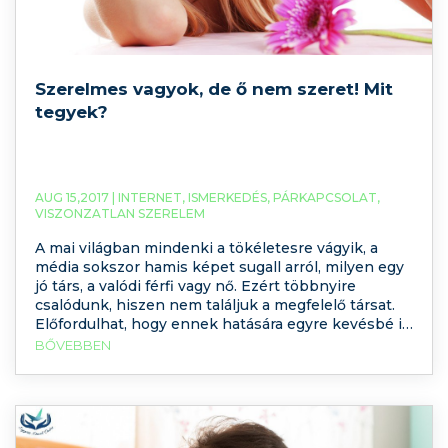
Szerelmes vagyok, de ő nem szeret! Mit
tegyek?
AUG 15,2017 |
INTERNET
,
ISMERKEDÉS
,
PÁRKAPCSOLAT
,
VISZONZATLAN SZERELEM
A mai világban mindenki a tökéletesre vágyik, a
média sokszor hamis képet sugall arról, milyen egy
jó társ, a valódi férfi vagy nő. Ezért többnyire
csalódunk, hiszen nem találjuk a megfelelő társat.
Előfordulhat, hogy ennek hatására egyre kevésbé is
merünk őszintének lenni a potenciális partnerhez,
BŐVEBBEN
hiszen félünk a visszautasítástól. Mit tehetünk ez
ellen? Hogyan lehetünk sikeresek az
ismerkedésben?