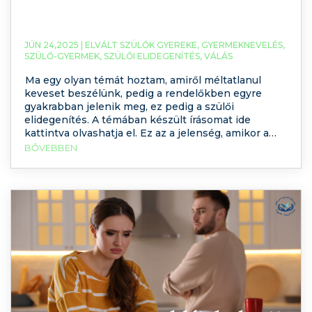
JÚN 24,2025 |
ELVÁLT SZÜLŐK GYEREKE
,
GYERMEKNEVELÉS
,
SZÜLŐ-GYERMEK
,
SZÜLŐI ELIDEGENÍTÉS
,
VÁLÁS
Ma egy olyan témát hoztam, amiről méltatlanul
keveset beszélünk, pedig a rendelőkben egyre
gyakrabban jelenik meg, ez pedig a szülői
elidegenítés. A témában készült írásomat ide
kattintva olvashatja el. Ez az a jelenség, amikor a
gyermek gyakran észrevétlenül az egyik szülő
BŐVEBBEN
oldalára sodródik, a másikat pedig elutasítja, Elfelejti,
megtagadja. Nem azért, mert bántották, hanem
mert