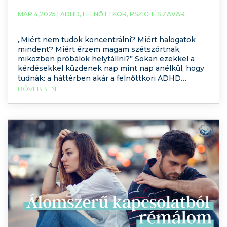
MÁR 4,2025 |
ADHD
,
FELNŐTTKOR
,
PSZICHÉS ZAVAR
„Miért nem tudok koncentrálni? Miért halogatok
mindent? Miért érzem magam szétszórtnak,
miközben próbálok helytállni?” Sokan ezekkel a
kérdésekkel küzdenek nap mint nap anélkül, hogy
tudnák: a háttérben akár a felnőttkori ADHD
(figyelemhiányos hiperaktivitás-zavar) is állhat. Bár
BŐVEBBEN
az ADHD-t gyakran gyerekekhez kötjük, valójában
sokaknál gyermekkorban nem ismerik fel, így a
zavar tünetei felnőttkorban is megmaradnak –