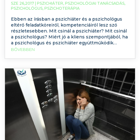
SZE 26,2017 |
PSZICHIÁTER
,
PSZICHOLÓGIAI TANÁCSADÁS
,
PSZICHOLÓGUS
,
PSZICHOTERÁPIA
Ebben az írásban a pszichiáter és a pszichológus
eltérő feladatköreiről, kompetenciáiról lesz szó
részletesebben. Mit csinál a pszichiáter? Mit csinál
a pszichológus? Miért jó a kliens szempontjából, ha
a pszichológus és pszichiáter együttműködik
egymással?
BŐVEBBEN