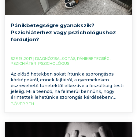
Pánikbetegségre gyanakszik?
Pszichiáterhez vagy pszichológushoz
forduljon?
SZE 19,2017 |
DIAGNÓZISALKOTÁS
,
PÁNIKBETEGSÉG
,
PSZICHIÁTER
,
PSZICHOLÓGUS
Az előző hetekben sokat írtunk a szorongásos
kórképekről, ennek fajtáiról, a gyermekeken
észrevehető tünetektől elkezdve a feszültség testi
jeleiig. Mi a teendő, ha felmerül bennünk, hogy
érintettek lehetünk a szorongás kérdésében?
Hogyan zajlik a lelki bajok diagnosztizálása? Mire
BŐVEBBEN
kell felkészülnünk, ha TB alapon keresünk ellátást?