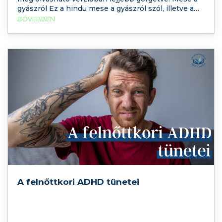
gyászról Ez a hindu mese a gyászról szól, illetve a
gyászhoz kapcsolódó érzésekről, amely segíthet
BŐVEBBEN
gyerekeknek, de akár felnőtteknek is feldolgozni a
gyásszal járó nehéz érzéseket, élményeket. A
A felnőttkori ADHD tünetei