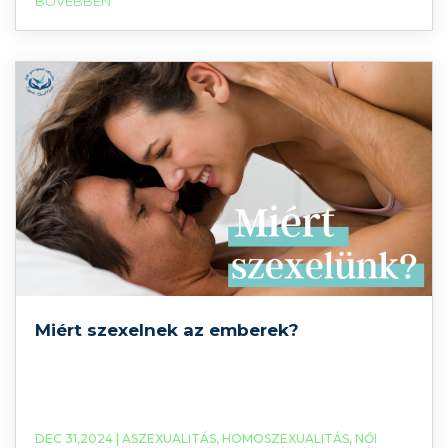
BŐVEBBEN
megnyugodni, és tehermentesíteni tudjuk a
szervezetünket a stressz okozta hatásoktól.
További relaxációs gyakorlatokat talál a YouTube-
csatornánkon, iratkozzon fel a részletekért! Szánjon
néhány
Miért szexelnek az emberek?
DEC 31,2024 |
ASZEXUALITÁS
,
HOMOSZEXUALITÁS
,
NŐI