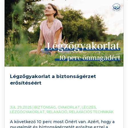
Légzőgyakorlat a biztonságérzet
erősítéséért
JÚL 29,2025 |
BIZTONSÁG
,
GYAKORLAT
,
LÉGZÉS
,
LÉZGŐGYAKORLAT
,
RELAXÁCIÓ
,
RELAXÁCIÓS TECHNIKÁK
A következő 10 perc most Önért van. Azért, hogy a
nyugalmát és biztonságérzetét erősítse ezzel a