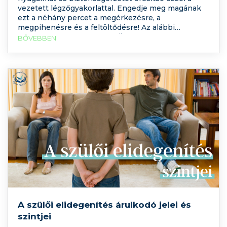
vezetett légzőgyakorlattal. Engedje meg magának
ezt a néhány percet a megérkezésre, a
megpihenésre és a feltöltődésre! Az alábbi
gyakorlat abban támogatja Önt, hogy erősödjön a
BŐVEBBEN
belső biztonságérzete, mégpedig a légzés
tudatosításán keresztül, Szabó Rita
pszichológusunk segítségével. Kérem, keressen
egy
A szülői elidegenítés árulkodó jelei és
szintjei