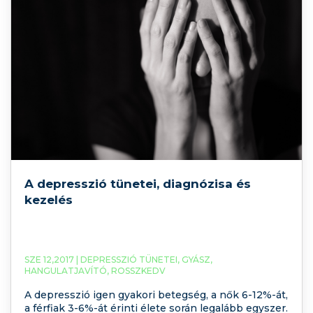
A depresszió tünetei, diagnózisa és
kezelés
SZE 12,2017 |
DEPRESSZIÓ TÜNETEI
,
GYÁSZ
,
HANGULATJAVÍTÓ
,
ROSSZKEDV
A depresszió igen gyakori betegség, a nők 6-12%-át,
a férfiak 3-6%-át érinti élete során legalább egyszer.