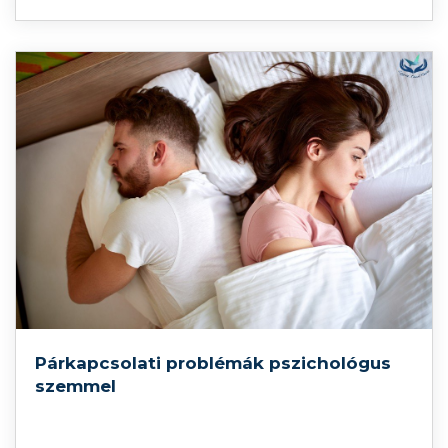
kockázatosnak címkézi. Az elkerülő viselkedés
pedig megerősíti ezt a félelmet. Ennek hátterében
az elmélet szerint tanulástechnikai folyamatok
állnak. Hogyan zajlik a fóbiák kognitív-
viselkedésterápiás kezelése?
Párkapcsolati problémák pszichológus
szemmel