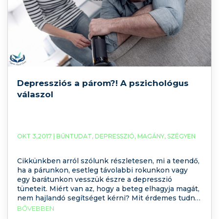
Depressziós a párom?! A pszichológus
válaszol
OKT 3,2017 |
BŰNTUDAT
,
DEPRESSZIÓ
,
MAGÁNY
,
SZÉGYEN
Cikkünkben arról szólunk részletesen, mi a teendő,
ha a párunkon, esetleg távolabbi rokunkon vagy
egy barátunkon vesszük észre a depresszió
tüneteit. Miért van az, hogy a beteg elhagyja magát,
nem hajlandó segítséget kérni? Mit érdemes tudni
a depresszióról? Mit tehet a szűkebb család, hogy
BŐVEBBEN
jól segítsen?