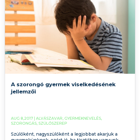
A szorongó gyermek viselkedésének
jellemzői
AUG 8,2017 |
ALVÁSZAVAR
,
GYERMEKNEVELÉS
,
SZORONGÁS
,
SZÜLŐSZEREP
Szülőként, nagyszülőként a legjobbat akarjuk a
gyermekünknek, ezért jó, ha tisztában vagyunk