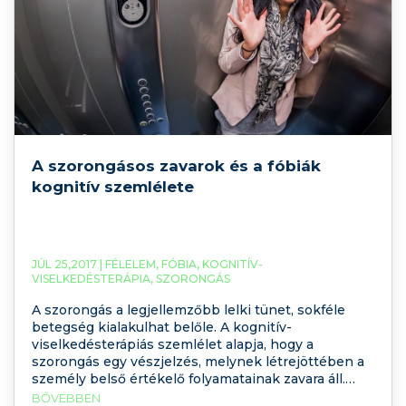
A szorongásos zavarok és a fóbiák
kognitív szemlélete
JÚL 25,2017 |
FÉLELEM
,
FÓBIA
,
KOGNITÍV-
VISELKEDÉSTERÁPIA
,
SZORONGÁS
A szorongás a legjellemzőbb lelki tünet, sokféle
betegség kialakulhat belőle. A kognitív-
viselkedésterápiás szemlélet alapja, hogy a
szorongás egy vészjelzés, melynek létrejöttében a
személy belső értékelő folyamatainak zavara áll.
Magyarán a beteg a veszélytelen ingert is
BŐVEBBEN