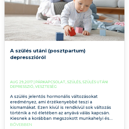
A szülés utáni (posztpartum)
depresszióról
AUG 29,2017 |
PÁRKAPCSOLAT
,
SZÜLÉS
,
SZÜLÉS UTÁNI
DEPRESSZIÓ
,
VESZTESÉG
A szülés jelentős hormonális változásokat
eredményez, ami érzékenyebbé teszi a
kismamákat. Ezen kívül is rendkívül sok változás
történik a nő életében az anyává válás kapcsán.
Kiesnek a korábban megszokott munkahelyi és
gyakran társas környezetből is, megváltoznak a
BŐVEBBEN