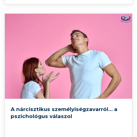
velük kapcsolatos társadalmi elvárások, megjelenik
a szülői szerep felelőssége... Mi az a szülés utáni
depresszió? Mennyire gyakori? Mi a teendő, ha
észrevesszük a jeleit?
A nárcisztikus személyiségzavarról… a
pszichológus válaszol