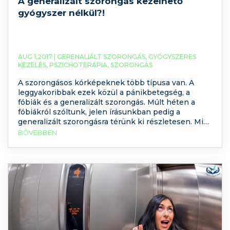
A generalizált szorongás kezelhető
gyógyszer nélkül?!
AUG 1,2017 |
GERENALIÁLT SZORONGÁS
,
GYÓGYSZERES
KEZELÉS
,
PSZICHOTERÁPIA
,
SZORONGÁS
A szorongásos kórképeknek több típusa van. A
leggyakoribbak ezek közül a pánikbetegség, a
fóbiák és a generalizált szorongás. Múlt héten a
fóbiákról szóltunk, jelen írásunkban pedig a
generalizált szorongásra térünk ki részletesen. Mi
az a generalizált szorongás? Mik a tünetei? Hogyan
BŐVEBBEN
kezelhető a leghatékonyabban? Szükséges-e
ehhez gyógyszer?