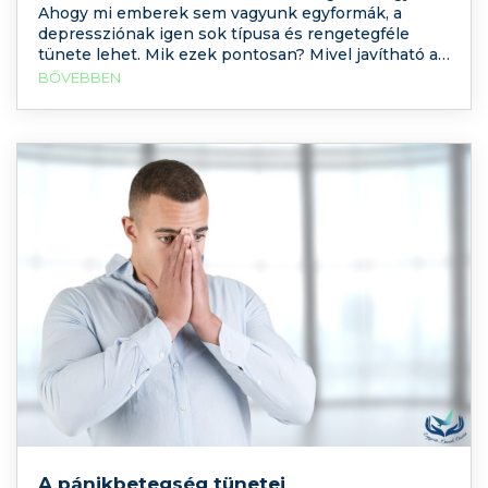
Ahogy mi emberek sem vagyunk egyformák, a
depressziónak igen sok típusa és rengetegféle
tünete lehet. Mik ezek pontosan? Mivel javítható a
hangulatunk természetes módon? Mi a teendő, ha
BŐVEBBEN
ezek nem segítenek, depresszióra gyanakszunk?
A pánikbetegség tünetei