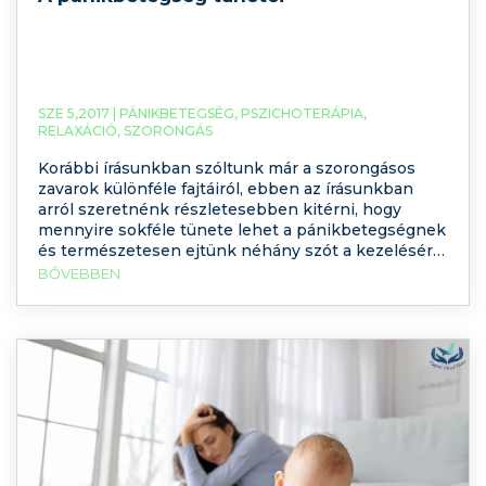
SZE 5,2017 |
PÁNIKBETEGSÉG
,
PSZICHOTERÁPIA
,
RELAXÁCIÓ
,
SZORONGÁS
Korábbi írásunkban szóltunk már a szorongásos
zavarok különféle fajtáiról, ebben az írásunkban
arról szeretnénk részletesebben kitérni, hogy
mennyire sokféle tünete lehet a pánikbetegségnek
és természetesen ejtünk néhány szót a kezeléséről
is. Mit él meg egy pánikbeteg személy? Mik a
BŐVEBBEN
pánikbetegség tünetei? Hogyan diagnosztizálható?
Mi áll mögötte? Hogyan kezelhető?