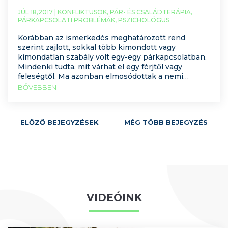
JÚL 18,2017 |
KONFLIKTUSOK
,
PÁR- ÉS CSALÁDTERÁPIA
,
PÁRKAPCSOLATI PROBLÉMÁK
,
PSZICHOLÓGUS
Korábban az ismerkedés meghatározott rend
szerint zajlott, sokkal több kimondott vagy
kimondatlan szabály volt egy-egy párkapcsolatban.
Mindenki tudta, mit várhat el egy férjtől vagy
feleségtől. Ma azonban elmosódottak a nemi
szerepek, nem ritka hogy a nő keres többet, vagy a
BŐVEBBEN
férfi végez rendszeresen házimunkát. A sok
lehetőség amennyire áldásos hatású, éppen akkora
bizonytalanságot is szül. Megnöveli a partnerek
ELŐZŐ BEJEGYZÉSEK
MÉG TÖBB BEJEGYZÉS
között a hatékony kommunikáció jelentőségét.
Miből fakadnak a párkapcsolati problémák? Hogyan
lehet változtatni azon, ami nem működik jól a
kapcsolatunkban?
VIDEÓINK