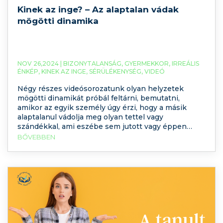
Kinek az inge? – Az alaptalan vádak
mögötti dinamika
NOV 26,2024 |
BIZONYTALANSÁG
,
GYERMEKKOR
,
IRREÁLIS
ÉNKÉP
,
KINEK AZ INGE
,
SÉRÜLÉKENYSÉG
,
VIDEÓ
Négy részes videósorozatunk olyan helyzetek
mögötti dinamikát próbál feltárni, bemutatni,
amikor az egyik személy úgy érzi, hogy a másik
alaptalanul vádolja meg olyan tettel vagy
szándékkal, ami eszébe sem jutott vagy éppen
érthetetlen módon támad rá és megalázó módon
BŐVEBBEN
negatívan minősíti. A támadó személyt nevezzük el
Alfának, a másik személyt (aki értetlenül,
leforrázottan áll a