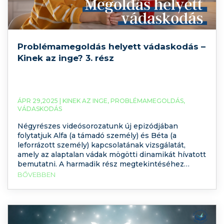
Problémamegoldás helyett vádaskodás –
Kinek az inge? 3. rész
ÁPR 29,2025 |
KINEK AZ INGE
,
PROBLÉMAMEGOLDÁS
,
VÁDASKODÁS
Négyrészes videósorozatunk új epizódjában
folytatjuk Alfa (a támadó személy) és Béta (a
leforrázott személy) kapcsolatának vizsgálatát,
amely az alaptalan vádak mögötti dinamikát hívatott
bemutatni. A harmadik rész megtekintéséhez
kattintson ide: Egy szituáció, több megélés,
BŐVEBBEN
értelmezés Először is nézzünk három fiktív esetet,
ami mentén tudunk végig haladni a folyamaton. Alfa
és Béta reggelihez készülődnek. Béta az