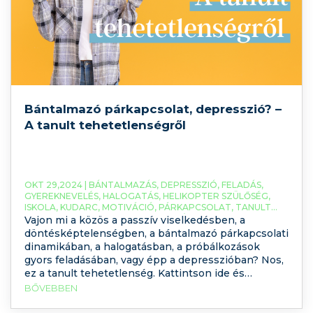
Bántalmazó párkapcsolat, depresszió? –
A tanult tehetetlenségről
OKT 29,2024 |
BÁNTALMAZÁS
,
DEPRESSZIÓ
,
FELADÁS
,
GYEREKNEVELÉS
,
HALOGATÁS
,
HELIKOPTER SZÜLŐSÉG
,
ISKOLA
,
KUDARC
,
MOTIVÁCIÓ
,
PÁRKAPCSOLAT
,
TANULT
OPTIMIZMUS
,
TANULT TEHETELENSÉG
Vajon mi a közös a passzív viselkedésben, a
döntésképtelenségben, a bántalmazó párkapcsolati
dinamikában, a halogatásban, a próbálkozások
gyors feladásában, vagy épp a depresszióban? Nos,
ez a tanult tehetetlenség. Kattintson ide és
tekintse meg Györe Rita tanácsadó
BŐVEBBEN
szakpszichológusunk videóját a tanult