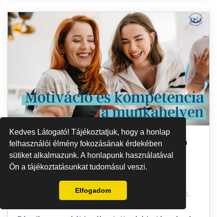
tehetetlenségről! A tanult tehetetlenség az a
lélektani jelenség, ami leírja azt, hogy mi történik
akkor,
Kedves Látogató! Tájékoztatjuk, hogy a honlap
Motiváció és flow-élmény a munkában
felhasználói élmény fokozásának érdekében
sütiket alkalmazunk. A honlapunk használatával
Ön a tájékoztatásunkat tudomásul veszi.
Elfogadom
OKT 1,2024 |
FLOW-ÉLMÉNY
,
KOMPETENCIA
,
MOTIVÁCIÓ
,
MUNKAHELY