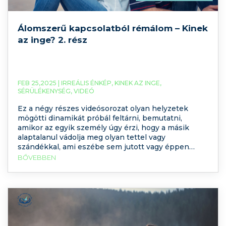
Álomszerű kapcsolatból rémálom – Kinek
az inge? 2. rész
FEB 25,2025 |
IRREÁLIS ÉNKÉP
,
KINEK AZ INGE
,
SÉRÜLÉKENYSÉG
,
VIDEÓ
Ez a négy részes videósorozat olyan helyzetek
mögötti dinamikát próbál feltárni, bemutatni,
amikor az egyik személy úgy érzi, hogy a másik
alaptalanul vádolja meg olyan tettel vagy
szándékkal, ami eszébe sem jutott vagy éppen
érthetetlen módon támad rá és megalázó módon
BŐVEBBEN
negatívan minősíti. A támadó személyt nevezzük el
Alfának, a másik személyt (aki értetlenül,
leforrázottan