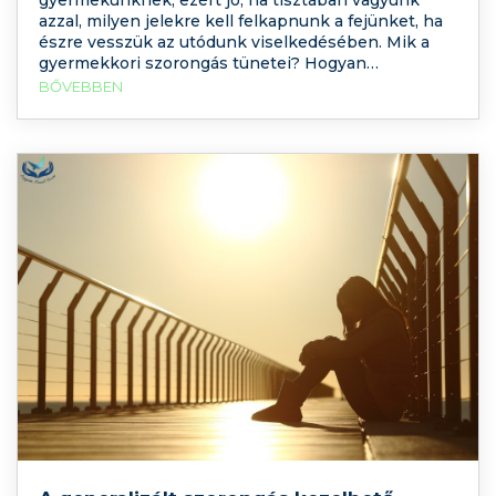
azzal, milyen jelekre kell felkapnunk a fejünket, ha
észre vesszük az utódunk viselkedésében. Mik a
gyermekkori szorongás tünetei? Hogyan
segíthetünk a gyermekünknek, ha ezek
BŐVEBBEN
bármelyikét észrevesszük rajta? Életkortól és lelki
fejlődési szinttől függően sokféle tünete lehet egy
kisgyermek életében a szorongásnak, nézzük meg
most ezeket!