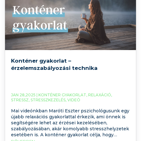
Konténer gyakorlat –
érzelemszabályozási technika
JAN 28,2025 |
KONTÉNER GYAKORLAT
,
RELAXÁCIÓ
,
STRESSZ
,
STRESSZKEZELÉS
,
VIDEÓ
Mai videónkban Maróti Eszter pszichológusunk egy
újabb relaxációs gyakorlattal érkezik, ami önnek is
segítségére lehet az érzései kezelésében,
szabályozásában, akár komolyabb stresszhelyzetek
esetében is. A konténer gyakorlat célja, hogy
stresszhelyzetben is képesek legyünk