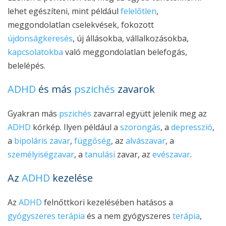
lehet egészíteni, mint például
felelőtlen
,
meggondolatlan cselekvések, fokozott
újdonságkeresés
, új állásokba, vállalkozásokba,
kapcsolatokba
való meggondolatlan belefogás,
belelépés.
ADHD
és más
pszichés
zavarok
Gyakran más
pszichés
zavarral együtt jelenik meg az
ADHD
kórkép. Ilyen például a
szorongás
, a
depresszió
,
a
bipoláris zavar
,
függőség
, az
alvászavar
, a
személyiségzavar
, a
tanulási
zavar, az
evészavar
.
Az
ADHD
kezelése
Az
ADHD
felnőttkori kezelésében hatásos a
gyógyszeres terápia
és a nem gyógyszeres
terápia
,