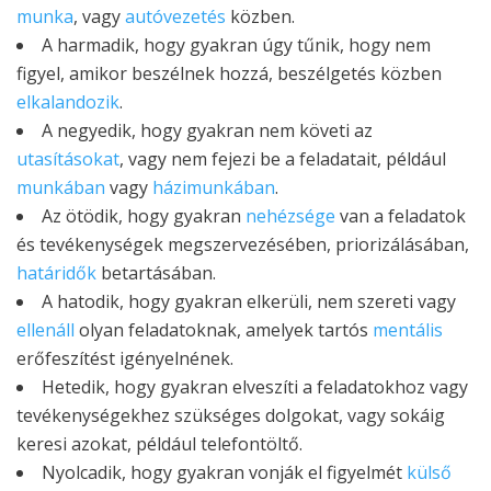
munka
, vagy
autóvezetés
közben.
A harmadik, hogy gyakran úgy tűnik, hogy nem
figyel, amikor beszélnek hozzá, beszélgetés közben
elkalandozik
.
A negyedik, hogy gyakran nem követi az
utasításokat
, vagy nem fejezi be a feladatait, például
munkában
vagy
házimunkában
.
Az ötödik, hogy gyakran
nehézsége
van a feladatok
és tevékenységek megszervezésében, priorizálásában,
határidők
betartásában.
A hatodik, hogy gyakran elkerüli, nem szereti vagy
ellenáll
olyan feladatoknak, amelyek tartós
mentális
erőfeszítést igényelnének.
Hetedik, hogy gyakran elveszíti a feladatokhoz vagy
tevékenységekhez szükséges dolgokat, vagy sokáig
keresi azokat, például telefontöltő.
Nyolcadik, hogy gyakran vonják el figyelmét
külső