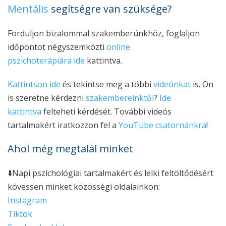
Mentális
segítségre van szüksége?
Forduljon bizalommal szakemberünkhöz, foglaljon
időpontot négyszemközti
online
pszichoterápiára
ide
kattintva.
Kattintson ide
és tekintse meg a többi
videónkat
is. Ön
is szeretne kérdezni
szakembereinktől
?
Ide
kattintva
felteheti kérdését. További videós
tartalmakért iratkozzon fel a
YouTube csatornánkra
!
Ahol még megtalál minket
⬇️Napi pszichológiai tartalmakért és lelki feltöltődésért
kövessen minket közösségi oldalainkon:
Instagram
Tiktok