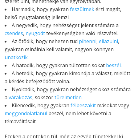
szeret ülni, mehetnékje van egyfolytában.
Harmadik, hogy gyakran
feszültnek
érzi magát,
belső nyugtalanság jellemzi.
A negyedik, hogy nehézséget jelent számára a
csendes
,
nyugodt
tevékenységben való részvétel.
Az ötödik, hogy nehezen tud
pihenni
,
ellazulni
,
gyakran csinálnia kell valamit, nagyon könnyen
unatkozik
.
A hatodik, hogy gyakran túlzottan sokat
beszél
.
A hetedik, hogy gyakran kimondja a választ, mielőtt
a kérdés befejeződött volna.
Nyolcadik, hogy gyakran nehézséget okoz számára
a
várakozás
, sokszor
türelmetlen
.
Kilencedik, hogy gyakran
félbeszakít
másokat vagy
meggondolatlanul
beszél, nem lehet követni a
témaváltásait.
Ezeken a pontokon túl, még az egyéb tünetekkel ki