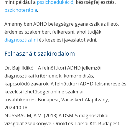
mint például a
pszichoedukáció
, készségfejlesztés,
pszichoterápia
.
Amennyiben ADHD betegségre gyanakszik az illető,
érdemes szakembert felkeresni, ahol tudják
diagnosztizálni
és kezelési javaslatot adni.
Felhasznált szakirodalom
Dr. Baji Ildikó: A felnőttkori ADHD jellemzői,
diagnosztikai kritériumok, komorbiditás,
kapcsolódó zavarok. A
felnőttkori ADHD felismerése és
kezelési lehetőségei online szakmai
továbbképzés.
Budapest, Vadaskert Alapítvány,
2024.10.18.
NUSSBAUM, A.M. (2013)
A DSM-5 diagnosztikai
vizsgálat zsebkönyve
. Oriold és Társai Kft. Budapest.