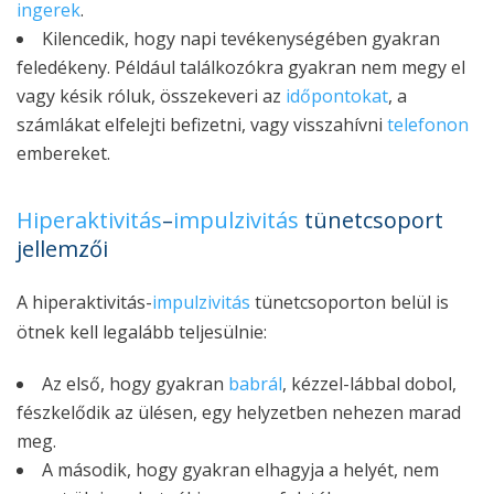
ingerek
.
Kilencedik, hogy napi tevékenységében gyakran
feledékeny. Például találkozókra gyakran nem megy el
vagy késik róluk, összekeveri az
időpontokat
, a
számlákat elfelejti befizetni, vagy visszahívni
telefonon
embereket.
Hiperaktivitás
–
impulzivitás
tünetcsoport
jellemzői
A hiperaktivitás-
impulzivitás
tünetcsoporton belül is
ötnek kell legalább teljesülnie:
Az első, hogy gyakran
babrál
, kézzel-lábbal dobol,
fészkelődik az ülésen, egy helyzetben nehezen marad
meg.
A második, hogy gyakran elhagyja a helyét, nem