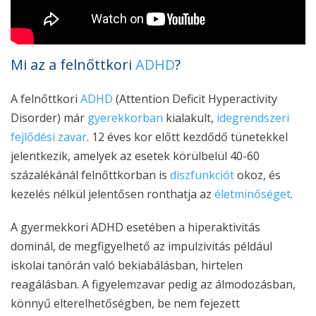
Mi az a felnőttkori
ADHD
?
A felnőttkori
ADHD
(Attention Deficit Hyperactivity
Disorder) már
gyerekkorban
kialakult,
idegrendszeri
fejlődési zavar
. 12 éves kor előtt kezdődő tünetekkel
jelentkezik, amelyek az esetek körülbelül 40-60
százalékánál felnőttkorban is
diszfunkciót
okoz, és
kezelés nélkül jelentősen ronthatja az
életminőséget
.
A gyermekkori ADHD esetében a hiperaktivitás
dominál, de megfigyelhető az impulzivitás például
iskolai tanórán való bekiabálásban, hirtelen
reagálásban. A figyelemzavar pedig az álmodozásban,
könnyű elterelhetőségben, be nem fejezett