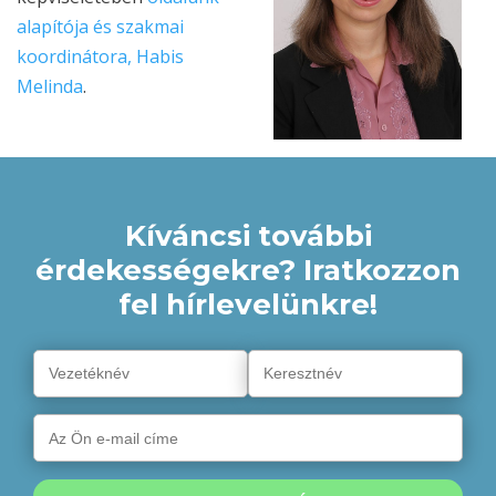
alapítója és szakmai
koordinátora, Habis
Melinda
.
Kíváncsi további
érdekességekre? Iratkozzon
fel hírlevelünkre!