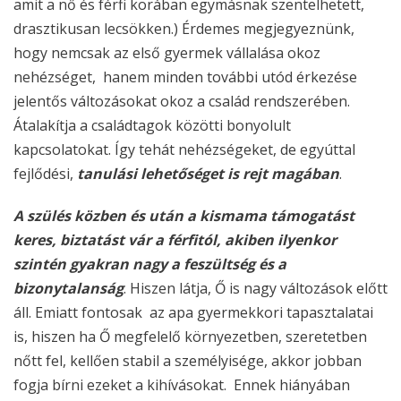
amit a nő és férfi korában egymásnak szentelhetett,
drasztikusan lecsökken.) Érdemes megjegyeznünk,
hogy nemcsak az első gyermek vállalása okoz
nehézséget, hanem minden további utód érkezése
jelentős változásokat okoz a család rendszerében.
Átalakítja a családtagok közötti bonyolult
kapcsolatokat. Így tehát nehézségeket, de egyúttal
fejlődési,
tanulási lehetőséget is rejt magában
.
A szülés közben és után a kismama támogatást
keres, biztatást vár a férfitól, akiben ilyenkor
szintén gyakran nagy a feszültség és a
bizonytalanság
. Hiszen látja, Ő is nagy változások előtt
áll. Emiatt fontosak az apa gyermekkori tapasztalatai
is, hiszen ha Ő megfelelő környezetben, szeretetben
nőtt fel, kellően stabil a személyisége, akkor jobban
fogja bírni ezeket a kihívásokat. Ennek hiányában