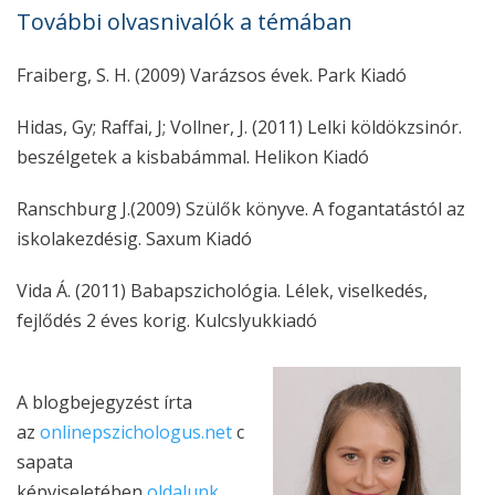
További olvasnivalók a témában
Fraiberg, S. H. (2009) Varázsos évek. Park Kiadó
Hidas, Gy; Raffai, J; Vollner, J. (2011) Lelki köldökzsinór.
beszélgetek a kisbabámmal. Helikon Kiadó
Ranschburg J.(2009) Szülők könyve. A fogantatástól az
iskolakezdésig. Saxum Kiadó
Vida Á. (2011) Babapszichológia. Lélek, viselkedés,
fejlődés 2 éves korig. Kulcslyukkiadó
A blogbejegyzést írta
az
onlinepszichologus.net
c
sapata
képviseletében
oldalunk