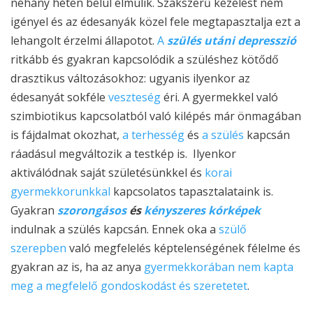
néhány héten belül elmúlik. Szakszerű kezelést nem
igényel és az édesanyák közel fele megtapasztalja ezt a
lehangolt érzelmi állapotot.
A
szülés utáni depresszió
ritkább és gyakran kapcsolódik a szüléshez kötődő
drasztikus változásokhoz: ugyanis ilyenkor az
édesanyát sokféle
veszteség
éri. A gyermekkel való
szimbiotikus kapcsolatból való kilépés már önmagában
is fájdalmat okozhat,
a terhesség
és
a szülés
kapcsán
ráadásul megváltozik a testkép is. Ilyenkor
aktiválódnak saját születésünkkel és
korai
gyermekkorunkkal
kapcsolatos tapasztalataink is.
Gyakran
szorongásos
és
kényszeres kórképek
indulnak a szülés kapcsán. Ennek oka a
szülő
szerepben
való megfelelés képtelenségének félelme és
gyakran az is, ha az anya
gyermekkorában nem kapta
meg a megfelelő gondoskodást és szeretetet
.