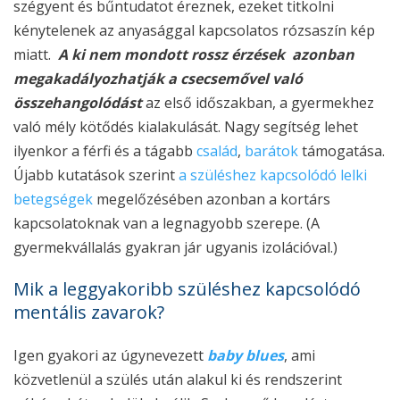
szégyent és bűntudatot éreznek, ezeket titkolni
kénytelenek az anyasággal kapcsolatos rózsaszín kép
miatt.
A ki nem mondott rossz érzések azonban
megakadályozhatják a csecsemővel való
összehangolódást
az első időszakban, a gyermekhez
való mély kötődés kialakulását. Nagy segítség lehet
ilyenkor a férfi és a tágabb
család
,
barátok
támogatása.
Újabb kutatások szerint
a szüléshez kapcsolódó lelki
betegségek
megelőzésében azonban a kortárs
kapcsolatoknak van a legnagyobb szerepe. (A
gyermekvállalás gyakran jár ugyanis izolációval.)
Mik a leggyakoribb szüléshez kapcsolódó
mentális zavarok?
Igen gyakori az úgynevezett
baby blues
, ami
közvetlenül a szülés után alakul ki és rendszerint