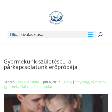
Oldal kiválasztása
Gyermekünk születése… a
párkapcsolatunk erőpróbája
Szerző:
Habis Melinda
| jún 6,2017 |
Blog
|
anyaság
,
elvárások
,
gyermekvállalás
,
párkapcsolat