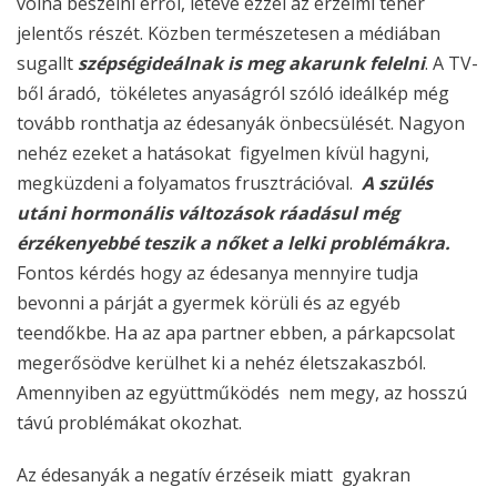
volna beszélni erről, letéve ezzel az érzelmi teher
jelentős részét. Közben természetesen a médiában
sugallt
szépségideálnak is meg akarunk felelni
. A TV-
ből áradó, tökéletes anyaságról szóló ideálkép még
tovább ronthatja az édesanyák önbecsülését. Nagyon
nehéz ezeket a hatásokat figyelmen kívül hagyni,
megküzdeni a folyamatos frusztrációval.
A szülés
utáni hormonális változások ráadásul még
érzékenyebbé teszik a nőket a lelki problémákra.
Fontos kérdés hogy az édesanya mennyire tudja
bevonni a párját a gyermek körüli és az egyéb
teendőkbe. Ha az apa partner ebben, a párkapcsolat
megerősödve kerülhet ki a nehéz életszakaszból.
Amennyiben az együttműködés nem megy, az hosszú
távú problémákat okozhat.
Az édesanyák a negatív érzéseik miatt gyakran