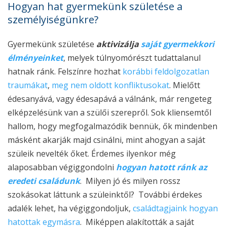
Hogyan hat gyermekünk születése a
személyiségünkre?
Gyermekünk születése
aktivizálja
saját gyermekkori
élményeinket
, melyek túlnyomórészt tudattalanul
hatnak ránk. Felszínre hozhat
korábbi feldolgozatlan
traumákat
,
meg nem oldott konfliktusokat
. Mielőtt
édesanyává, vagy édesapává a válnánk, már rengeteg
elképzelésünk van a szülői szerepről. Sok kliensemtől
hallom, hogy megfogalmazódik bennük, ők mindenben
másként akarják majd csinálni, mint ahogyan a saját
szüleik nevelték őket. Érdemes ilyenkor még
alaposabban végiggondolni
hogyan hatott ránk az
eredeti családunk
. Milyen jó és milyen rossz
szokásokat láttunk a szüleinktől? További érdekes
adalék lehet, ha végiggondoljuk,
családtagjaink hogyan
hatottak egymásra
. Miképpen alakították a saját