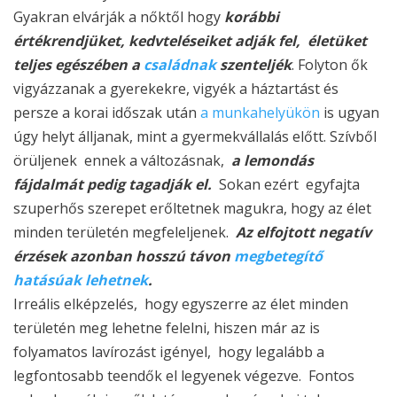
Gyakran elvárják a nőktől hogy
korábbi
értékrendjüket, kedvteléseiket adják fel, életüket
teljes egészében a
családnak
szenteljék
. Folyton ők
vigyázzanak a gyerekekre, vigyék a háztartást és
persze a korai időszak után
a munkahelyükön
is ugyan
úgy helyt álljanak, mint a gyermekvállalás előtt. Szívből
örüljenek ennek a változásnak,
a lemondás
fájdalmát pedig tagadják el.
Sokan ezért egyfajta
szuperhős szerepet erőltetnek magukra, hogy az élet
minden területén megfeleljenek.
Az elfojtott negatív
érzések azonban hosszú távon
megbetegítő
hatásúak lehetnek
.
Irreális elképzelés, hogy egyszerre az élet minden
területén meg lehetne felelni, hiszen már az is
folyamatos lavírozást igényel, hogy legalább a
legfontosabb teendők el legyenek végezve. Fontos