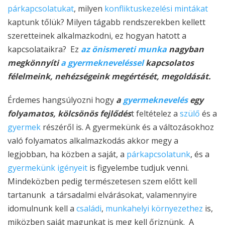
párkapcsolatukat
, milyen
konfliktuskezelési mintákat
kaptunk tőlük? Milyen tágabb rendszerekben kellett
szeretteinek alkalmazkodni, ez hogyan hatott a
kapcsolataikra? Ez
az önismereti munka
nagyban
megkönnyíti
a gyermekneveléssel
kapcsolatos
félelmeink, nehézségeink megértését, megoldását.
Érdemes hangsúlyozni hogy
a
gyermeknevelés
egy
folyamatos, kölcsönös fejlődés
t feltételez a
szülő
és a
gyermek
részéről is. A gyermekünk és a változásokhoz
való folyamatos alkalmazkodás akkor megy a
legjobban, ha közben a saját, a
párkapcsolatunk
, és a
gyermekünk igényeit
is figyelembe tudjuk venni.
Mindeközben pedig természetesen szem előtt kell
tartanunk a társadalmi elvárásokat, valamennyire
idomulnunk kell a
családi
,
munkahelyi környezethez
is,
miközben saját magunkat is meg kell őriznünk. A