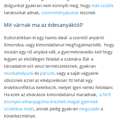
dolgunkat gyakran nem könnyíti meg, hogy
más szülők
tanácsokat adnak,
szemrehányásokat
tesznek.
Mit várnak ma az édesanyáktól?
Kultúránkban él egy hamis ideál a szerető anyáról.
Kimondva, vagy kimondatlanul megfogalmazódik, hogy
miután egy nő anyává vált, a gyermeknevelés kell hogy
legyen az elsődleges feladat a számára. Bár a
társadalom ezt veszi természetesnek, gyakran
munkahelyünk
és
párunk
, vagy a saját vágyaink
ütköznek ezzel az elképzeléssel. Itt tehát egy
érdekkonfliktus keletkezik, melyet igen nehéz feloldani.
Ha ezek az elvárások kimondatlanul maradnak,
a férfi
könnyen elhanyagolva érezheti magát gyermek
születése miatt
, annak pedig gyakran
megcsalás
a
következménye.