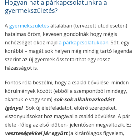
Hogyan hat a párkapcsolatunkra a
gyermekszületés?
A
gyermekszületés
általában (tervezett utód esetén)
hatalmas öröm, kevesen gondolnák hogy mégis
nehézséget okoz majd
a párkapcsolatukban
. Sőt, egy
korábbi – magát sok helyen még mindig tartó legenda
szerint az új gyermek összetarthat egy rossz
házasságot is.
Fontos róla beszélni, hogy a család bővülése minden
körülmények között (ebből a szempontból mindegy,
akartuk-e vagy sem)
sok-sok alkalmazkodást
igényel
. Sok új életfeladatot, eltérő szerepeket,
viszonyulásokat hoz magával a család bővülése. A pár
élete -főleg az első időben- jelentősen megváltozik. Ez
veszteségekkel jár együtt
(a kizárólagos figyelem,