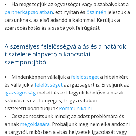
Ha megszegjük az egyezséget vagy a szabályokat a
partnerkapcsolatban
, ezt nyíltan és
őszintén
jelezzük a
társunknak, az első adandó alkalommal. Kerüljük a
szerződéskötés és a szabályok felrúgását!
A személyes felelősségválalás és a határok
tisztelete alapvető a kapcsolat
szempontjából
Mindenképpen vállaljuk a
felelősséget
a hibáinkért
és vállaljuk a
felelősséget
az igazságért is. Érveljünk az
igazságosság
mellett és ezt tegyük lehetővé a másik
számára is ezt. Lényeges, hogy a vitában
tisztelettudóan tudjunk
kommunikálni
.
Összpontosítsunk mindig az adott problémára és
annak
megoldására
. Próbáljunk meg nem elkalandozni
a tárgytól, miközben a vitás helyzetek igazolását vagy