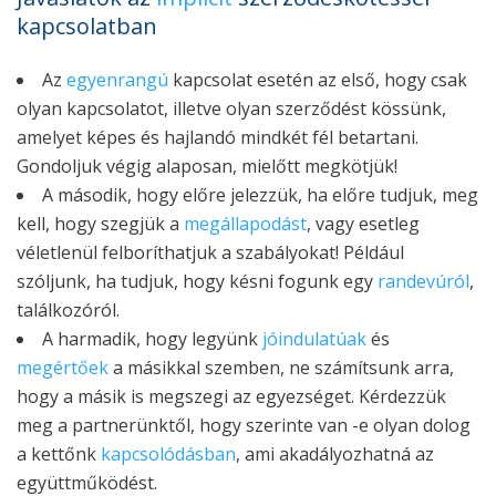
kapcsolatban
Az
egyenrangú
kapcsolat esetén az első, hogy csak
olyan kapcsolatot, illetve olyan szerződést kössünk,
amelyet képes és hajlandó mindkét fél betartani.
Gondoljuk végig alaposan, mielőtt megkötjük!
A második, hogy előre jelezzük, ha előre tudjuk, meg
kell, hogy szegjük a
megállapodást
, vagy esetleg
véletlenül felboríthatjuk a szabályokat! Például
szóljunk, ha tudjuk, hogy késni fogunk egy
randevúról
,
találkozóról.
A harmadik, hogy legyünk
jóindulatúak
és
megértőek
a másikkal szemben, ne számítsunk arra,
hogy a másik is megszegi az egyezséget. Kérdezzük
meg a partnerünktől, hogy szerinte van -e olyan dolog
a kettőnk
kapcsolódásban
, ami akadályozhatná az
együttműködést.