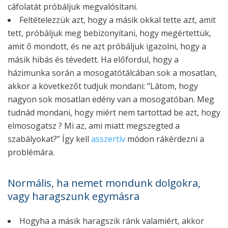
cáfolatát próbáljuk megvalósítani.
Feltételezzük azt, hogy a másik okkal tette azt, amit
tett, próbáljuk meg bebizonyítani, hogy megértettük,
amit ő mondott, és ne azt próbáljuk igazolni, hogy a
másik hibás és tévedett. Ha előfordul, hogy a
házimunka során a mosogatótálcában sok a mosatlan,
akkor a következőt tudjuk mondani: “Látom, hogy
nagyon sok mosatlan edény van a mosogatóban. Meg
tudnád mondani, hogy miért nem tartottad be azt, hogy
elmosogatsz ? Mi az, ami miatt megszegted a
szabályokat?” Így kell
asszertív
módon rákérdezni a
problémára.
Normális, ha nemet mondunk dolgokra,
vagy haragszunk egymásra
Hogyha a másik haragszik ránk valamiért, akkor