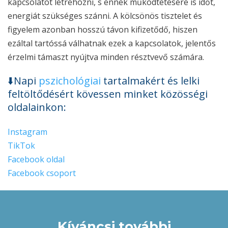
kapcsolatot létrehozni, s ennek működtetésére is időt,
energiát szükséges szánni. A kölcsönös tisztelet és
figyelem azonban hosszú távon kifizetődő, hiszen
ezáltal tartóssá válhatnak ezek a kapcsolatok, jelentős
érzelmi támaszt nyújtva minden résztvevő számára.
⬇️Napi
pszichológiai
tartalmakért és lelki
feltöltődésért kövessen minket közösségi
oldalainkon:
Instagram
TikTok
Facebook oldal
Facebook csoport
Kíváncsi további