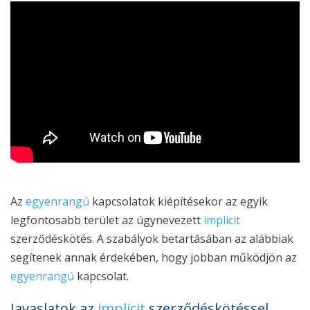
Az
egyenrangú
kapcsolatok kiépítésekor az egyik
legfontosabb terület az úgynevezett
implicit
szerződéskötés. A szabályok betartásában az alábbiak
segítenek annak érdekében, hogy jobban működjön az
egyenrangú
kapcsolat.
Javaslatok az
implicit
szerződéskötéssel