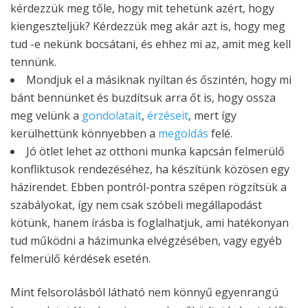
kérdezzük meg tőle, hogy mit tehetünk azért, hogy
kiengeszteljük? Kérdezzük meg akár azt is, hogy meg
tud -e nekünk bocsátani, és ehhez mi az, amit meg kell
tennünk.
Mondjuk el a másiknak nyíltan és őszintén, hogy mi
bánt bennünket és buzdítsuk arra őt is, hogy ossza
meg velünk a
gondolatait
,
érzéseit
, mert így
kerülhettünk könnyebben a
megoldás
felé.
Jó ötlet lehet az otthoni munka kapcsán felmerülő
konfliktusok rendezéséhez, ha készítünk közösen egy
házirendet. Ebben pontról-pontra szépen rögzítsük a
szabályokat, így nem csak szóbeli megállapodást
kötünk, hanem írásba is foglalhatjuk, ami hatékonyan
tud működni a házimunka elvégzésében, vagy egyéb
felmerülő kérdések esetén.
Mint felsorolásból látható nem könnyű egyenrangú