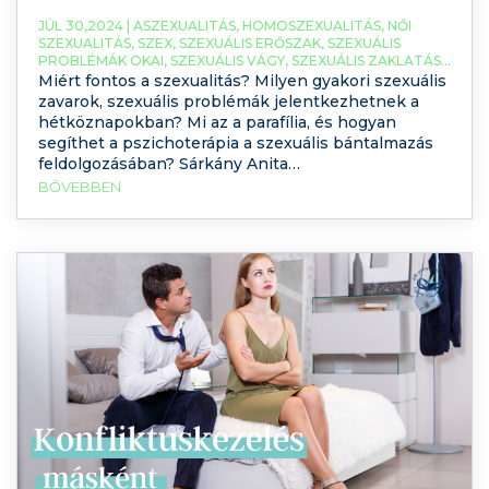
JÚL 30,2024 |
ASZEXUALITÁS
,
HOMOSZEXUALITÁS
,
NŐI
SZEXUALITÁS
,
SZEX
,
SZEXUÁLIS ERŐSZAK
,
SZEXUÁLIS
PROBLÉMÁK OKAI
,
SZEXUÁLIS VÁGY
,
SZEXUÁLIS ZAKLATÁS
,
SZEXUÁLIS ZAVAROK
,
SZEXUALITÁS
,
Miért fontos a szexualitás? Milyen gyakori szexuális
SZEXUÁLPSZICHOLÓGUS
zavarok, szexuális problémák jelentkezhetnek a
hétköznapokban? Mi az a parafília, és hogyan
segíthet a pszichoterápia a szexuális bántalmazás
feldolgozásában? Sárkány Anita
szexuálpszichológiai szakpszichológus, szociál- és
BŐVEBBEN
szervezetpszichológusunk a mai videóban a
szexualitásról, illetve a szexualitásnak a
fontosságáról fog beszélni. Az
onlinepszichológus.net csapatának a tagjaként
azzal foglalkozom, hogy segítsek egyéneknek,