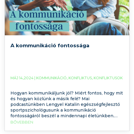
A kommunikáció fontossága
MÁJ 14,2024 |
KOMMUNIKÁCIÓ
,
KONFLIKTUS
,
KONFLIKTUSOK
Hogyan kommunikáljunk jól? Miért fontos, hogy mit
és hogyan közlünk a másik felé? Mai
podcastünkben Lengyel Katalin egészségfejlesztő
sportpszichológusunk a kommunikáció
fontosságáról beszél a mindennapi életünkben.
Tarts velünk és tudj meg többet a helyes
BŐVEBBEN
kommunikációról. Kattints a megtekintéshez ide:
Miért fontos a kommunikáció a mindennapi