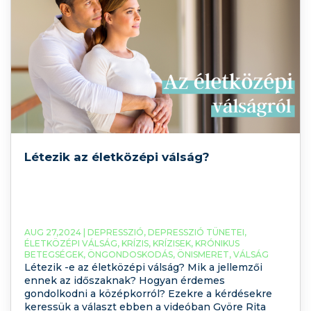
Létezik az életközépi válság?
AUG 27,2024 |
DEPRESSZIÓ
,
DEPRESSZIÓ TÜNETEI
,
ÉLETKÖZÉPI VÁLSÁG
,
KRÍZIS
,
KRÍZISEK
,
KRÓNIKUS
BETEGSÉGEK
,
ÖNGONDOSKODÁS
,
ÖNISMERET
,
VÁLSÁG
Létezik -e az életközépi válság? Mik a jellemzői
ennek az időszaknak? Hogyan érdemes
gondolkodni a középkorról? Ezekre a kérdésekre
keressük a választ ebben a videóban Györe Rita