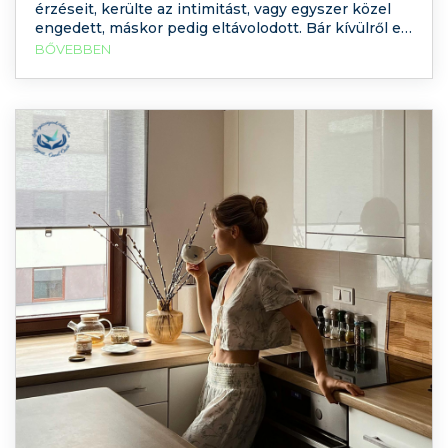
érzéseit, kerülte az intimitást, vagy egyszer közel
engedett, máskor pedig eltávolodott. Bár kívülről ez
irracionálisnak tűnhet, a pszichológia szerint az
BŐVEBBEN
ilyen párkapcsolati minták mögött gyakran korai
kötődési élmények és tudattalan működések állnak.
Mit jelent, hogy