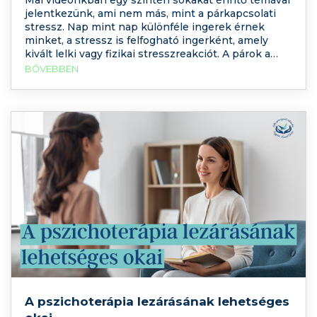
jelentkezünk, ami nem más, mint a párkapcsolati
stressz. Nap mint nap különféle ingerek érnek
minket, a stressz is felfogható ingerként, amely
kivált lelki vagy fizikai stresszreakciót. A párok a
hétköznapok során is különféle stresszforrásokkal
BŐVEBBEN
találkozhatnak, amelyek hatással vannak a családi
kommunikációra és a házassági elégedettségre.
Melyek ezek, és
A pszichoterápia lezárásának lehetséges