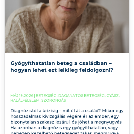
Gyógyíthatatlan beteg a családban –
hogyan lehet ezt lelkileg feldolgozni?
MÁJ 19,2026 |
BETEGSÉG
,
DAGANATOS BETEGSÉG
,
GYÁSZ
,
HALÁLFÉLELEM
,
SZORONGÁS
Diagnózistól a krízisig – mit él át a család? Mikor egy
hosszadalmas kivizsgálás végére ér az ember, egy
bizonytalan szakasz lezárul, és jöhet a megnyugvás.
Ha azonban a diagnózis egy gyógyíthatatlan, vagy
nehezen kezelhető betegséget takar, megnyugvás