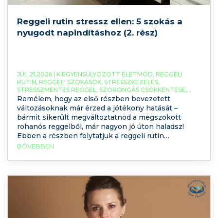
Reggeli rutin stressz ellen: 5 szokás a
nyugodt napindításhoz (2. rész)
JÚL 21,2026 |
KIEGYENSÚLYOZOTT ÉLETMÓD
,
REGGELI
RUTIN
,
REGGELI SZOKÁSOK
,
STRESSZKEZELÉS
,
STRESSZMENTES REGGEL
,
SZORONGÁS CSÖKKENTÉSE
,
TUDATOS REGGELI RUTIN
Remélem, hogy az első részben bevezetett
változásoknak már érzed a jótékony hatását –
bármit sikerült megváltoztatnod a megszokott
rohanós reggelből, már nagyon jó úton haladsz!
Ebben a részben folytatjuk a reggeli rutin
stresszállóvá tételét még néhány szokással, amik
BŐVEBBEN
bevezetése hozzájárul a kiegyensúlyozott
életmódhoz. A tudatos mozgás szerepe a
stresszmentes reggeli rutinban A kíméletes fizikai
aktivitás