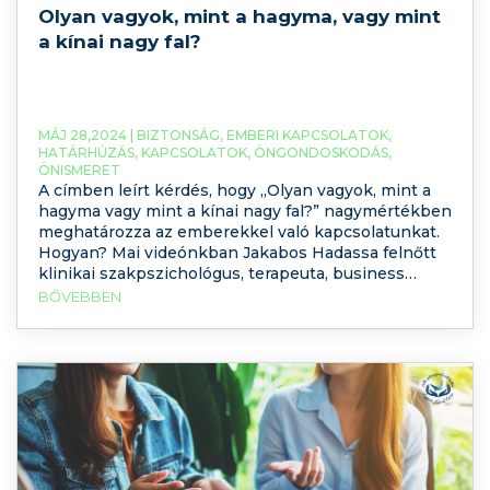
Olyan vagyok, mint a hagyma, vagy mint
a kínai nagy fal?
MÁJ 28,2024 |
BIZTONSÁG
,
EMBERI KAPCSOLATOK
,
HATÁRHÚZÁS
,
KAPCSOLATOK
,
ÖNGONDOSKODÁS
,
ÖNISMERET
A címben leírt kérdés, hogy „Olyan vagyok, mint a
hagyma vagy mint a kínai nagy fal?” nagymértékben
meghatározza az emberekkel való kapcsolatunkat.
Hogyan? Mai videónkban Jakabos Hadassa felnőtt
klinikai szakpszichológus, terapeuta, business
coach és szaktanácsadó körbevezet a kerítésen
BŐVEBBEN
kívülről a nappalin át egészen a hálószobáig, ezidő
alatt pedig jobban megismerheti önmagát, és
biztonságosabbá teheti az