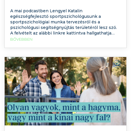
A mai podcastben Lengyel Katalin
egészségfejlesztő sportpszichológusunk a
sportpszichológiai munka tervezésről és a
pszichológusi segítségnyújtás területéről lesz szó.
A felvételt az alábbi linkre kattintva hallgathatja
meg. További videós tartalmakért iratkozzon fel a
BŐVEBBEN
YouTube csatornánkra is! Miért fontos a
sportpszichológia? A sportpszichológia
eszközeinek alkalmazása egyre elterjedtebb a
sportolók felkészítésében. Ma már nyilvánvalóvá
vált, hogy a test