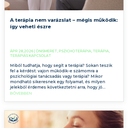
A terápia nem varázslat – mégis működik:
így veheti észre
ÁPR 28,2026 |
ÖNISMERET
,
PSZICHOTERÁPIA
,
TERÁPIA
,
TERÁPIÁS KAPCSOLAT
Miből tudhatja, hogy segít a terápia? Sokan teszik
fel a kérdést: vajon működik-e számomra a
pszichológiai tanácsadás vagy terápia? Mikor
mondható sikeresnek egy folyamat, és milyen
jelekből érdemes következtetni arra, hogy jó
irányba halad? Legújabb podcast epizódunkban
BŐVEBBEN
munkacsoportunk tagjaival ezt a kérdést
boncolgattuk. Összefoglaltuk a legfontosabb
szempontokat, amelyek segíthetnek eligazodni
ebben. Kattintson, hallgassa meg a