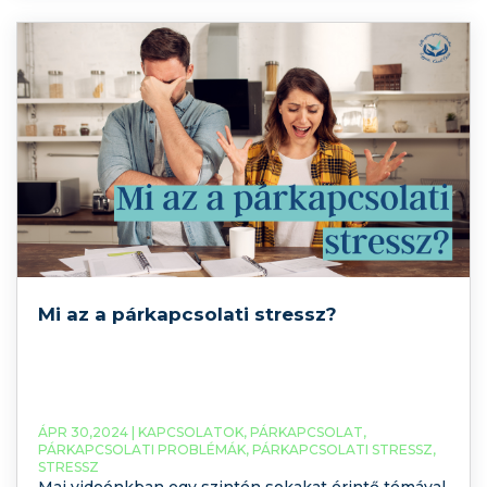
életünkben? Nagyon fontos tudni, hogyha őszintén
kommunikálunk és közlünk –
Mi az a párkapcsolati stressz?
ÁPR 30,2024 |
KAPCSOLATOK
,
PÁRKAPCSOLAT
,
PÁRKAPCSOLATI PROBLÉMÁK
,
PÁRKAPCSOLATI STRESSZ
,
STRESSZ
Mai videónkban egy szintén sokakat érintő témával