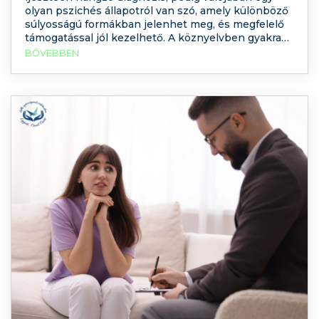
olyan pszichés állapotról van szó, amely különböző
súlyosságú formákban jelenhet meg, és megfelelő
támogatással jól kezelhető. A köznyelvben gyakran
„enyhe borderline”-ról is beszélnek, bár ez nem
BŐVEBBEN
hivatalos diagnosztikai kategória, inkább a tünetek
intenzitására utaló kifejezés. Olyankor haszánljuk,
amikor a tünetek kevésbé intenzívek, vagy az