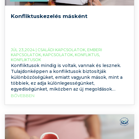
Konfliktuskezelés másként
JÚL 23,2024 |
CSALÁDI KAPCSOLATOK
,
EMBERI
KAPCSOLATOK
,
KAPCSOLATOK
,
KONFLIKTUS
,
KONFLIKTUSOK
Konfliktusok mindig is voltak, vannak és lesznek.
Tulajdonképpen a konfliktusok biztosítják
különbözőségüket, emiatt vagyunk mások, mint a
többiek, ez adja különlegességünket,
egyediségünket, miközben az új megoldások
keresésével azt támogatjuk, és azt segítjük elő,
BŐVEBBEN
hogy változást és fejlődést érjünk el. A mai
podcastben a konfliktuskezelést fogjuk górcső alá
venni, ám ezúttal egy kicsit másként. Kattintson ide