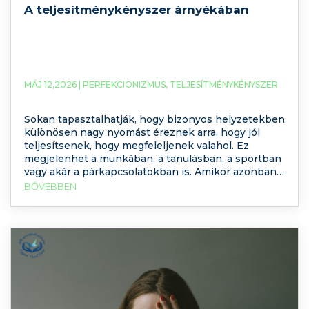
A teljesítménykényszer árnyékában
MÁJ 12,2026 |
PERFEKCIONIZMUS
,
TELJESÍTMÉNYKÉNYSZER
Sokan tapasztalhatják, hogy bizonyos helyzetekben
különösen nagy nyomást éreznek arra, hogy jól
teljesítsenek, hogy megfeleljenek valahol. Ez
megjelenhet a munkában, a tanulásban, a sportban
vagy akár a párkapcsolatokban is. Amikor azonban a
teljesítmény iránti igény túlzott elvárássá válik, és
BŐVEBBEN
folyamatos belső nyomást okoz, gyakran
teljesítménykényszerről beszélünk. A pszichológiai
kutatások szerint a teljesítménykényszer nem
csupán motiváció