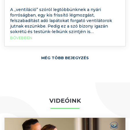
A „ventiláció” szóról legtöbbünknek a nyári
forróságban, egy kis frissítő légmozgást,
felszabadítást adó lapátokat forgató ventilátorok
jutnak eszünkbe. Pedig ez a szó bizony igazán
sokrétű és testünk-lelkünk szintjén is
értelmezhető fogalom. Az orvosi értelemben vett
BŐVEBBEN
ventiláció a tüdő szellőztetését jelenti, a levegő be-
és kiáramlását, amely lehetővé teszi az
oxigénfelvételt és a szén-dioxid távozását.
MÉG TÖBB BEJEGYZÉS
VIDEÓINK