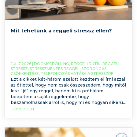
Mit tehetünk a reggeli stressz ellen?
JÚL 7,2026 |
DOOMSCROLLING
,
REGGELI RUTIN
,
REGGELI
STRESSZ
,
STRESSZMENTES REGGEL
,
SZORONGÁS
CSÖKKENTÉSE
,
TELEFONOZÁS HATÁSA A STRESSZRE
Ezt a cikket két-három ezelőtt kezdtem el írni azzal
az ötlettel, hogy nem csak összeszedem, hogy mitől
lesz “jó” egy reggel, hanem ki is próbálom,
beépítem a saját reggelembe, hogy
beszámolhassak arról is, hogy mi és hogyan sikerül.
Előrebocsátom, hogy nem úgy sikerült, ahogy
BŐVEBBEN
terveztem, de jöjjenek a személyes megéléseim és
a tudományosan alátámasztott stratégiák,