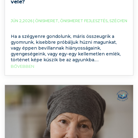
vele?
JÚN 2,2026 |
ÖNISMERET
,
ÖNISMERET FEJLESZTÉS
,
SZÉGYEN
Ha a szégyenre gondolunk, máris összeugrik a
gyomrunk, kisebbre próbáljuk húzni magunkat,
vagy éppen bevillannak hiányosságaink,
gyengeségeink, vagy egy-egy kellemetlen emlék,
történet képe kúszik be az agyunkba.
Tapasztalatom szerint a szégyen az egyik
BŐVEBBEN
legnehezebben elviselhető emberi érzés. Annak
ellenére, hogy mindenki megtapasztalja élete során,
mégis ritkán beszélünk róla nyíltan. Inkább
elrejtjük, letagadjuk, vagy más érzések