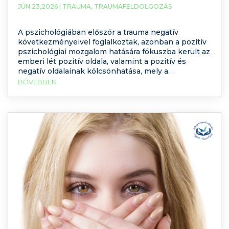
JÚN 23,2026 |
TRAUMA
,
TRAUMAFELDOLGOZÁS
A pszichológiában először a trauma negatív
következményeivel foglalkoztak, azonban a pozitív
pszichológiai mozgalom hatására fókuszba került az
emberi lét pozitív oldala, valamint a pozitív és
negatív oldalainak kölcsönhatása, mely a
traumakutatást is befolyásolta. Ennek
BŐVEBBEN
köszönhetően kezdtek el foglalkozni a trauma
pozitív hatásaival is. Poszttraumás reakciók A
szakemberek a traumára adott reakciók teljes
megértése érdekében megpróbálták