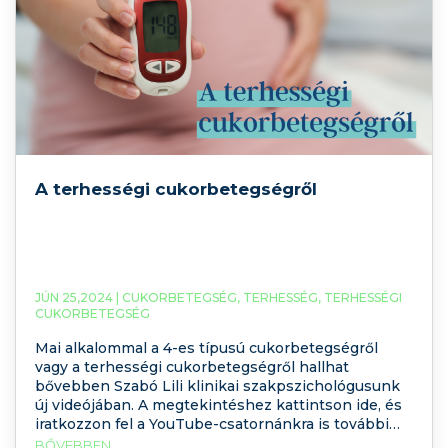
A terhességi cukorbetegségről
JÚN 25,2024 |
CUKORBETEGSÉG
,
TERHESSÉG
,
TERHESSÉGI
CUKORBETEGSÉG
Mai alkalommal a 4-es típusú cukorbetegségről
vagy a terhességi cukorbetegségről hallhat
bővebben Szabó Lili klinikai szakpszichológusunk
új videójában. A megtekintéshez kattintson ide, és
iratkozzon fel a YouTube-csatornánkra is további
videós tartalmakért! 1991. június 27-én rendezte
BŐVEBBEN