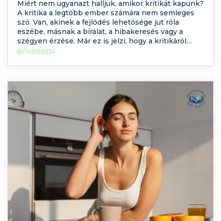
Miért nem ugyanazt halljuk, amikor kritikát kapunk?
A kritika a legtöbb ember számára nem semleges
szó. Van, akinek a fejlődés lehetősége jut róla
eszébe, másnak a bírálat, a hibakeresés vagy a
szégyen érzése. Már ez is jelzi, hogy a kritikáról
nem lehet úgy beszélni, mintha mindenki ugyanazt
BŐVEBBEN
értené alatta. Amikor kritikát kapunk vagy
fogalmazunk meg,