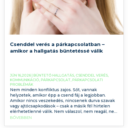
Csenddel verés a párkapcsolatban –
amikor a hallgatás büntetéssé válik
JÚN 16,2026 |
BÜNTETŐ HALLGATÁS
,
CSENDDEL VERÉS
,
KOMMUNIKÁCIÓ
,
PÁRKAPCSOLAT
,
PÁRKAPCSOLATI
PROBLÉMÁK
Nem minden konfliktus zajos. Sőt, vannak
helyzetek, amikor épp a csend fáj a legjobban.
Amikor nincs veszekedés, nincsenek durva szavak
vagy ajtócsapkodások – csak a másik fél hirtelen
elérhetetlenné válik. Nem válaszol, nem reagál, nem
néz rád ugyanúgy. Mintha egyik pillanatról a másikra
BŐVEBBEN
kihúznák alólad a kapcsolat biztonságát. A büntető
hallgatás sokszor alattomosabb, mint egy