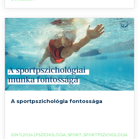
meg először a Nemzetközi Diabétesz Szövetség és
az Egészségügyi Világszervezet a cukorbetegek
világnapját. E nap alkalmával készültem a mai
témával.
A sportpszichológia fontossága
JÚN 11,2024 |
PSZICHOLÓGIA
,
SPORT
,
SPORTPSZICHOLÓGIA