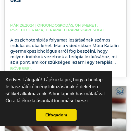
okai
MÁR 26,2024 |
ÖNGONDOSKODÁS
,
ÖNISMERET
,
PSZICHOTERÁPIA
,
TERÁPIA
,
TERÁPIÁS KAPCSOLAT
A pszichoterápiás folyamat lezárásának számos
indoka és oka lehet. Mai a videónkban Móra Katalin
gyermekpszichológus arról fog beszélni, hogy
milyen indokok vezetnek a terápia lezárásához, mi
az a pont, amikor szükséges lezárni egy terápiás
folyamatot. Tartson velünk és nézze meg Ön is a
BŐVEBBEN
videót, hasonló videókért pedig iratkozzon fel a
YouTube-csatornánkra is! Terápiás cél elérése
Kedves Látogató! Tájékoztatjuk, hogy a honlap
felhasználói élmény fokozásának érdekében
sütiket alkalmazunk. A honlapunk használatával
Ön a tájékoztatásunkat tudomásul veszi.
Elfogadom