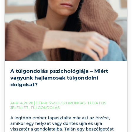
A túlgondolás pszichológiája – Miért
vagyunk hajlamosak túlgondolni
dolgokat?
ÁPR 14,2026 |
DEPRESSZIÓ
,
SZORONGÁS
,
TUDATOS
JELENLÉT
,
TÚLGONDOLÁS
A legtöbb ember tapasztalta már azt az érzést,
amikor egy helyzet vagy döntés újra és újra
visszatér a gondolataiba. Talán egy beszélgetést