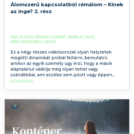
Álomszerű kapcsolatból rémálom – Kinek
az inge? 2. rész
FEB 25,2025 |
IRREÁLIS ÉNKÉP
,
KINEK AZ INGE
,
SÉRÜLÉKENYSÉG
,
VIDEÓ
Ez a négy részes videósorozat olyan helyzetek
mögötti dinamikát próbál feltárni, bemutatni,
amikor az egyik személy úgy érzi, hogy a másik
alaptalanul vádolja meg olyan tettel vagy
szándékkal, ami eszébe sem jutott vagy éppen
érthetetlen módon támad rá és megalázó módon
BŐVEBBEN
negatívan minősíti. A támadó személyt nevezzük el
Alfának, a másik személyt (aki értetlenül,
leforrázottan