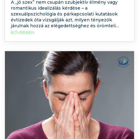
A „jó szex” nem csupán szubjektív élmény vagy
romantikus idealizálás kérdése – a
szexuálpszichológia és párkapcsolati kutatások
évtizedek óta vizsgálják azt, milyen tényezők
járulnak hozzá az elégedettséghez és örömteli
intim kapcsolathoz. Bár nem létezik egyetlen
BŐVEBBEN
mindenki számára univerzális recept, számos
tudományosan alátámasztott tényező összefügg
azzal, hogy mikor tartjuk a szexet „jónak”. Mai
cikkemben erről olvashat,