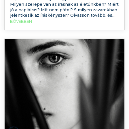
Milyen szerepe van az írásnak az életünkben? Miért
jó a naplóírás? Mit nem pótol? S milyen zavarokban
jelentkezik az íráskényszer? Olvasson tovább, és
tudjon meg többet a naplóírás hatásairól! Miért is
BŐVEBBEN
írunk? Az írás ősidők óta hozzátartozik az emberi
élethez, természetes emberi tevékenységként