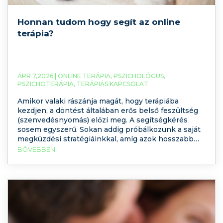
Honnan tudom hogy segít az online
terápia?
ÁPR 7,2026 |
ONLINE TERÁPIA
,
PSZICHOLÓGUS
,
PSZICHOTERÁPIA
,
TERÁPIÁS KAPCSOLAT
Amikor valaki rászánja magát, hogy terápiába
kezdjen, a döntést általában erős belső feszültség
(szenvedésnyomás) előzi meg. A segítségkérés
sosem egyszerű. Sokan addig próbálkozunk a saját
megküzdési stratégiáinkkal, amíg azok hosszabb
távon sem segítenek a változás elérésében. A
BŐVEBBEN
pszichológusi praxisban nap mint nap tapasztaljuk:
amikor a kliens megérkezik hozzánk gyors
megkönnyebbülést, azonnali válaszokat és egy
szépen