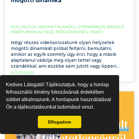
mögötti dinamika
NOV 26,2024 |
BIZONYTALANSÁG
,
GYERMEKKOR
,
IRREÁLIS
ÉNKÉP
,
KINEK AZ INGE
,
SÉRÜLÉKENYSÉG
,
VIDEÓ
Négy részes videósorozatunk olyan helyzetek
mögötti dinamikát próbál feltárni, bemutatni,
amikor az egyik személy úgy érzi, hogy a másik
alaptalanul vádolja meg olyan tettel vagy
szándékkal, ami eszébe sem jutott vagy éppen
érthetetlen módon támad rá és megalázó módon
BŐVEBBEN
negatívan minősíti. A támadó személyt nevezzük el
Alfának, a másik személyt (aki értetlenül,
Kedves Látogató! Tájékoztatjuk, hogy a honlap
leforrázottan áll a
felhasználói élmény fokozásának érdekében
sütiket alkalmazunk. A honlapunk használatával
Ön a tájékoztatásunkat tudomásul veszi.
Elfogadom