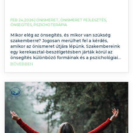
FEB 24,2026 |
ÖNISMERET
,
ÖNISMERET FEJLESZTÉS
,
ÖNSEGÍTÉS
,
PSZICHOTERÁPIA
Mikor elég az önsegítés, és mikor van szükség
szakemberre? Jogosan merülhet fel a kérdés,
amikor az önismeret útjára lépünk. Szakembereink
egy kerekasztal-beszélgetésben járták körül az
önsegítés különböző formáinak és a pszichológiai
segítségnyújtás határait, lehetőségeit és buktatóit.
BŐVEBBEN
Kattintson és hallgassa meg a Spotify-csatonánkon!
Az önsegítés témája ma aktuálisabb, mint valaha.
Könyvek, online kurzusok, podcastok, workshopok
és