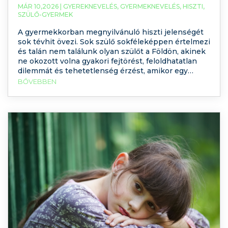
MÁR 10,2026 |
GYEREKNEVELÉS
,
GYERMEKNEVELÉS
,
HISZTI
,
SZÜLŐ-GYERMEK
A gyermekkorban megnyilvánuló hiszti jelenségét
sok tévhit övezi. Sok szülő sokféleképpen értelmezi
és talán nem találunk olyan szülőt a Földön, akinek
ne okozott volna gyakori fejtörést, feloldhatatlan
dilemmát és tehetetlenség érzést, amikor egy
hisztiző gyermekkel találta szembe magát. Persze
BŐVEBBEN
mindenki reagál rá valahogyan, leginkább
ösztönösen szólunk vagy teszünk valamit, amikor
gyermekünk – első látásra érthetetlen