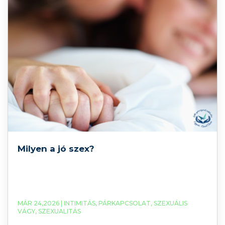
Milyen a jó szex?
MÁR 24,2026 |
INTIMITÁS
,
PÁRKAPCSOLAT
,
SZEXUÁLIS
VÁGY
,
SZEXUALITÁS