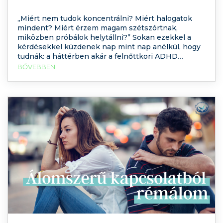
„Miért nem tudok koncentrálni? Miért halogatok
mindent? Miért érzem magam szétszórtnak,
miközben próbálok helytállni?” Sokan ezekkel a
kérdésekkel küzdenek nap mint nap anélkül, hogy
tudnák: a háttérben akár a felnőttkori ADHD
(figyelemhiányos hiperaktivitás-zavar) is állhat. Bár
BŐVEBBEN
az ADHD-t gyakran gyerekekhez kötjük, valójában
sokaknál gyermekkorban nem ismerik fel, így a
zavar tünetei felnőttkorban is megmaradnak –