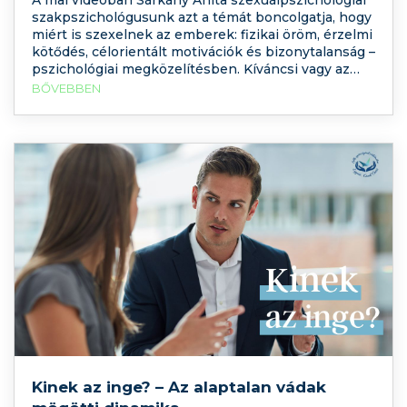
szakpszichológusunk azt a témát boncolgatja, hogy
miért is szexelnek az emberek: fizikai öröm, érzelmi
kötődés, célorientált motivációk és bizonytalanság –
pszichológiai megközelítésben. Kíváncsi vagy az
okokra – azon kívül, hogy “mert jó”? Akkor maradj
BŐVEBBEN
velünk és nézd meg a videót. A megtekintéshez
kattints ide: Miért szexelnek az emberek? Lehet,
Kinek az inge? – Az alaptalan vádak