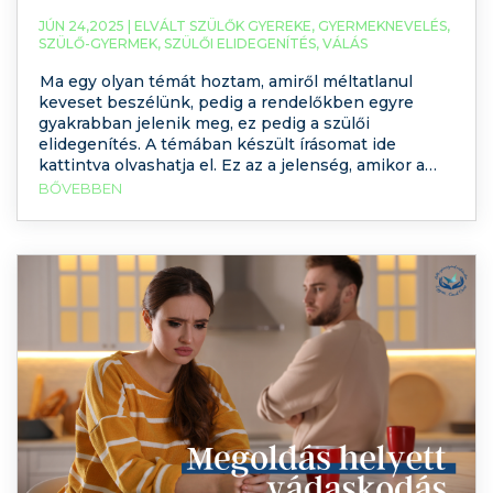
JÚN 24,2025 |
ELVÁLT SZÜLŐK GYEREKE
,
GYERMEKNEVELÉS
,
SZÜLŐ-GYERMEK
,
SZÜLŐI ELIDEGENÍTÉS
,
VÁLÁS
Ma egy olyan témát hoztam, amiről méltatlanul
keveset beszélünk, pedig a rendelőkben egyre
gyakrabban jelenik meg, ez pedig a szülői
elidegenítés. A témában készült írásomat ide
kattintva olvashatja el. Ez az a jelenség, amikor a
gyermek gyakran észrevétlenül az egyik szülő
BŐVEBBEN
oldalára sodródik, a másikat pedig elutasítja, Elfelejti,
megtagadja. Nem azért, mert bántották, hanem
mert