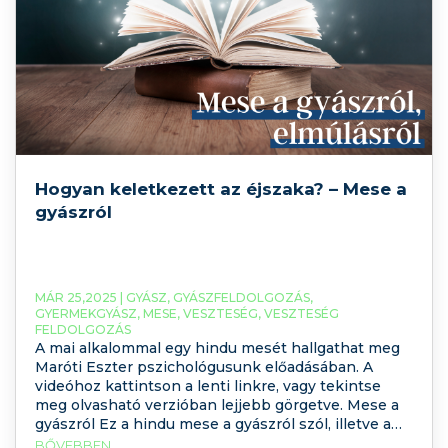
Hogyan keletkezett az éjszaka? – Mese a
gyászról
MÁR 25,2025 |
GYÁSZ
,
GYÁSZFELDOLGOZÁS
,
GYERMEKGYÁSZ
,
MESE
,
VESZTESÉG
,
VESZTESÉG
FELDOLGOZÁS
A mai alkalommal egy hindu mesét hallgathat meg
Maróti Eszter pszichológusunk előadásában. A
videóhoz kattintson a lenti linkre, vagy tekintse
meg olvasható verzióban lejjebb görgetve. Mese a
gyászról Ez a hindu mese a gyászról szól, illetve a
gyászhoz kapcsolódó érzésekről, amely segíthet
BŐVEBBEN