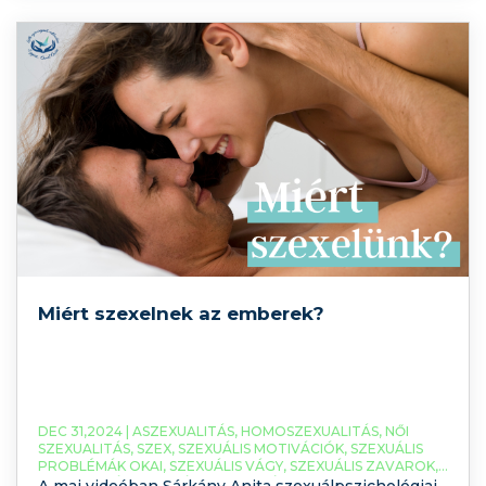
További relaxációs gyakorlatokat talál a YouTube-
csatornánkon, iratkozzon fel a részletekért! Szánjon
néhány
Miért szexelnek az emberek?
DEC 31,2024 |
ASZEXUALITÁS
,
HOMOSZEXUALITÁS
,
NŐI
SZEXUALITÁS
,
SZEX
,
SZEXUÁLIS MOTIVÁCIÓK
,
SZEXUÁLIS
PROBLÉMÁK OKAI
,
SZEXUÁLIS VÁGY
,
SZEXUÁLIS ZAVAROK
,
SZEXUALITÁS
,
SZEXUÁLPSZICHOLÓGUS
A mai videóban Sárkány Anita szexuálpszichológiai