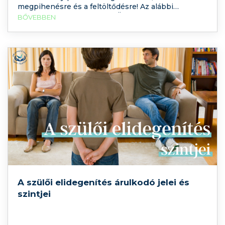
megpihenésre és a feltöltődésre! Az alábbi
gyakorlat abban támogatja Önt, hogy erősödjön a
BŐVEBBEN
belső biztonságérzete, mégpedig a légzés
tudatosításán keresztül, Szabó Rita
pszichológusunk segítségével. Kérem, keressen
egy
A szülői elidegenítés árulkodó jelei és
szintjei