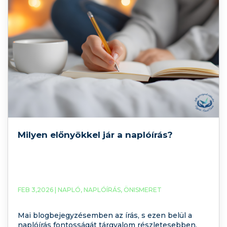
Milyen előnyökkel jár a naplóírás?
FEB 3,2026 |
NAPLÓ
,
NAPLÓÍRÁS
,
ÖNISMERET
Mai blogbejegyzésemben az írás, s ezen belül a
naplóírás fontosságát tárgyalom részletesebben.