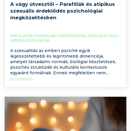
A vágy útvesztői – Parafíliák és atipikus
szexuális érdeklődés pszichológiai
megközelítésben
FEB 10,2026 |
PARAFÍLIÁK
,
PORNOGRÁFIA
,
SZEXUÁLIS VÁGY
,
SZEXUÁLIS ZAVAROK
A szexualitás az emberi psziché egyik
legösszetettebb és legintimebb dimenziója,
amelyet társadalmi normák, biológiai késztetések,
pszichés struktúrák és kulturális kontextusok
egyaránt formálnak. Ennek megfelelően nem
meglepő, hogy a „normálistól” eltérő szexuális
BŐVEBBEN
érdeklődés – különösen, ha az atipikus vagy
parafíliás formában jelenik meg – gyakran válik
félelem, tabu, vagy éppen megbélyegzés tárgyává.
Mégis, a pszichológiai tudomány