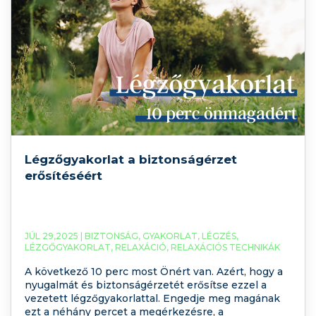
Légzőgyakorlat a biztonságérzet
erősítéséért
JÚL 29,2025 |
BIZTONSÁG
,
GYAKORLAT
,
LÉGZÉS
,
LÉZGŐGYAKORLAT
,
RELAXÁCIÓ
,
RELAXÁCIÓS TECHNIKÁK
A következő 10 perc most Önért van. Azért, hogy a
nyugalmát és biztonságérzetét erősítse ezzel a
vezetett légzőgyakorlattal. Engedje meg magának
ezt a néhány percet a megérkezésre, a