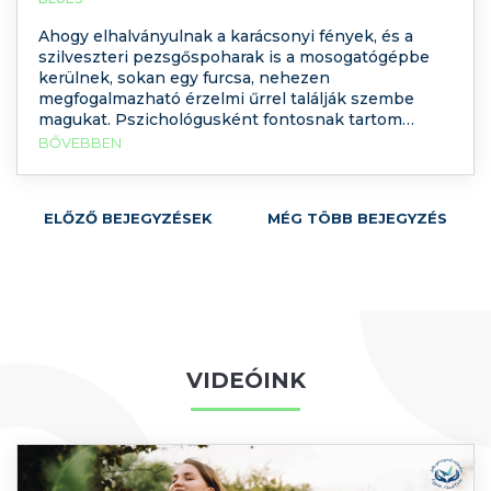
Ahogy elhalványulnak a karácsonyi fények, és a
szilveszteri pezsgőspoharak is a mosogatógépbe
kerülnek, sokan egy furcsa, nehezen
megfogalmazható érzelmi űrrel találják szembe
magukat. Pszichológusként fontosnak tartom
tisztázni, hogy az év végi időszak két, egymástól jól
BŐVEBBEN
elkülöníthető érzelmi jelenséget is produkálhat,
amelyeket gyakran összekeverünk: a Holiday Blues-
t és a Holiday Hangover-t. Míg a Holiday Blues
ELŐZŐ BEJEGYZÉSEK
MÉG TÖBB BEJEGYZÉS
(ünnepi
VIDEÓINK