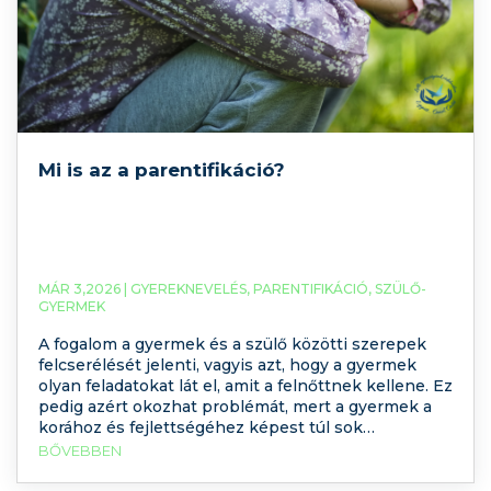
Mi is az a parentifikáció?
MÁR 3,2026 |
GYEREKNEVELÉS
,
PARENTIFIKÁCIÓ
,
SZÜLŐ-
GYERMEK
A fogalom a gyermek és a szülő közötti szerepek
felcserélését jelenti, vagyis azt, hogy a gyermek
olyan feladatokat lát el, amit a felnőttnek kellene. Ez
pedig azért okozhat problémát, mert a gyermek a
korához és fejlettségéhez képest túl sok
felelősséget vállal, és ilyen esetben a gyermek a
BŐVEBBEN
szülő szükségleteit és igényeit elégíti ki, nem a