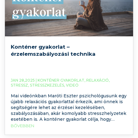
Konténer gyakorlat –
érzelemszabályozási technika
JAN 28,2025 |
KONTÉNER GYAKORLAT
,
RELAXÁCIÓ
,
STRESSZ
,
STRESSZKEZELÉS
,
VIDEÓ
Mai videónkban Maróti Eszter pszichológusunk egy
újabb relaxációs gyakorlattal érkezik, ami önnek is
segítségére lehet az érzései kezelésében,
szabályozásában, akár komolyabb stresszhelyzetek
esetében is. A konténer gyakorlat célja, hogy
stresszhelyzetben is képesek legyünk
BŐVEBBEN
megnyugodni, és tehermentesíteni tudjuk a
szervezetünket a stressz okozta hatásoktól.