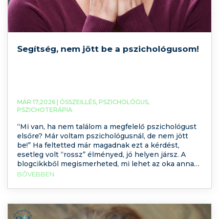
Segítség, nem jött be a pszichológusom!
MÁR 17,2026 |
ÖSSZEILLÉS
,
PSZICHOLÓGUS
,
PSZICHOTERÁPIA
“Mi van, ha nem találom a megfelelő pszichológust
elsőre? Már voltam pszichológusnál, de nem jött
be!” Ha feltetted már magadnak ezt a kérdést,
esetleg volt “rossz” élményed, jó helyen jársz. A
blogcikkből megismerheted, mi lehet az oka annak,
ha nem jön be az első választás, esetleg a vágyott-
BŐVEBBEN
várt szakember mégsem olyan, mint amilyenre
számítottál. Rögös