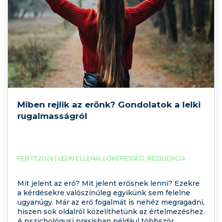
Miben rejlik az erőnk? Gondolatok a lelki
rugalmasságról
FEB 17,2026 |
LELKI ELLENÁLLÓKÉPESSÉG
,
REZILIENCIA
Mit jelent az erő? Mit jelent erősnek lenni? Ezekre
a kérdésekre valószínűleg egyikünk sem felelne
ugyanúgy. Már az erő fogalmát is nehéz megragadni,
hiszen sok oldalról közelíthetünk az értelmezéshez.
A pszichológusi praxisban például többször