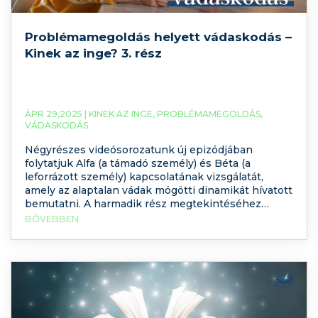
Problémamegoldás helyett vádaskodás –
Kinek az inge? 3. rész
ÁPR 29,2025 |
KINEK AZ INGE
,
PROBLÉMAMEGOLDÁS
,
VÁDASKODÁS
Négyrészes videósorozatunk új epizódjában
folytatjuk Alfa (a támadó személy) és Béta (a
leforrázott személy) kapcsolatának vizsgálatát,
amely az alaptalan vádak mögötti dinamikát hívatott
bemutatni. A harmadik rész megtekintéséhez
kattintson ide: Egy szituáció, több megélés,
BŐVEBBEN
értelmezés Először is nézzünk három fiktív esetet,
ami mentén tudunk végig haladni a folyamaton. Alfa
és Béta reggelihez készülődnek. Béta az