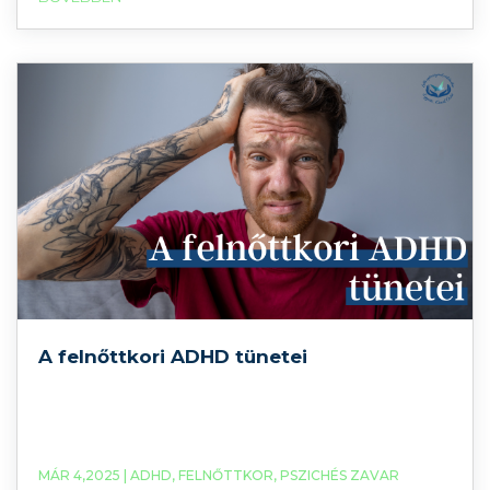
gyerekeknek, de akár felnőtteknek is feldolgozni a
gyásszal járó nehéz érzéseket, élményeket. A
A felnőttkori ADHD tünetei
MÁR 4,2025 |
ADHD
,
FELNŐTTKOR
,
PSZICHÉS ZAVAR