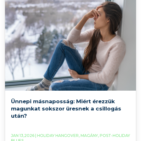
Ünnepi másnaposság: Miért érezzük
magunkat sokszor üresnek a csillogás
után?
JAN 13,2026 |
HOLIDAY HANGOVER
,
MAGÁNY
,
POST-HOLIDAY
BLUES