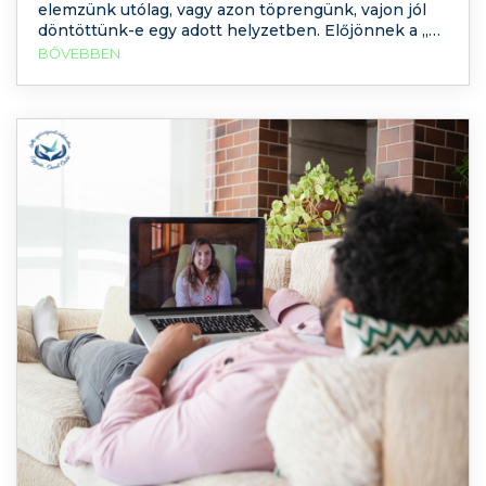
elemzünk utólag, vagy azon töprengünk, vajon jól
döntöttünk-e egy adott helyzetben. Előjönnek a „mi
lett volna, ha…?” kérdések és nem hagynak minket
BŐVEBBEN
nyugodni. Amikor azonban a gondolkodás
ismétlődővé, nehezen kontrollálhatóvá és
kimerítővé válik,