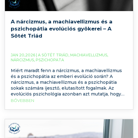
A nárcizmus, a machiavellizmus és a
pszichopátia evolúciós gyökerei – A
Sötét Triád
JAN 20,2026 |
A SÖTÉT TRIÁD
,
MACHIAVELLIZMUS
,
NÁRCIZMUS
,
PSZICHOPATA
Miért maradt fenn a nárcizmus, a machiavellizmus
és a pszichopátia az emberi evolúció során? A
nárcizmus, a machiavellizmus és a pszichopátia
sokak számára ijesztő, elutasított fogalmak. Az
evolúciós pszichológia azonban azt mutatja, hogy
ezek a személyiségvonások nem véletlenszerű
BŐVEBBEN
torzulások, hanem bizonyos körülmények között
adaptív viselkedési stratégiák lehettek. Az utóbbi
években a közbeszédben szinte divattá vált