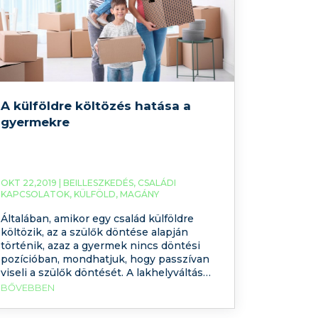
A külföldre költözés hatása a
gyermekre
OKT 22,2019 |
BEILLESZKEDÉS
,
CSALÁDI
KAPCSOLATOK
,
KÜLFÖLD
,
MAGÁNY
Általában, amikor egy család külföldre
költözik, az a szülők döntése alapján
történik, azaz a gyermek nincs döntési
pozícióban, mondhatjuk, hogy passzívan
viseli a szülők döntését. A lakhelyváltás
egy országon belül is megterhelő lehet,
BŐVEBBEN
hiszen egy számunkra idegen lakó
környezetbe kell integrálódni. Külföldre