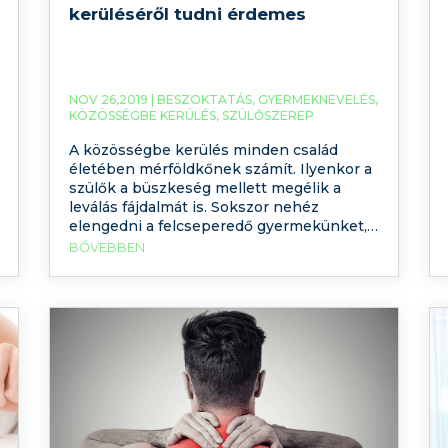
kerüléséről tudni érdemes
NOV 26,2019 |
BESZOKTATÁS
,
GYERMEKNEVELÉS
,
KÖZÖSSÉGBE KERÜLÉS
,
SZÜLŐSZEREP
A közösségbe kerülés minden család
életében mérföldkőnek számít. Ilyenkor a
szülők a büszkeség mellett megélik a
leválás fájdalmát is. Sokszor nehéz
elengedni a felcseperedő gyermekünket,
hiszen az anya-gyermek szimbiózis
BŐVEBBEN
megszűnése űrt hagyhat maga után.
Nagyon fontos tehát hogy hogyan
működik a párkapcsolatunk, kellőképpen
rugalmas-e a családunk, hiszen ez
befolyásolja azt, hogy szülőként mennyire
tudjuk gyermekünk