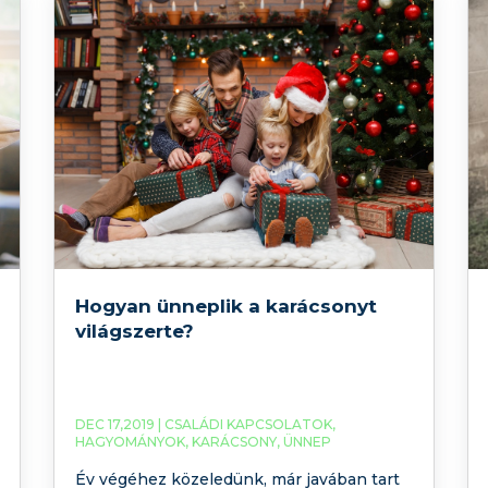
Hogyan ünneplik a karácsonyt
világszerte?
DEC 17,2019 |
CSALÁDI KAPCSOLATOK
,
HAGYOMÁNYOK
,
KARÁCSONY
,
ÜNNEP
Év végéhez közeledünk, már javában tart