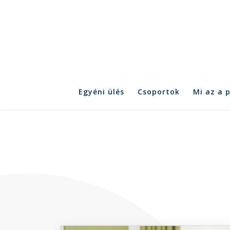
Egyéni ülés
Csoportok
Mi az a 