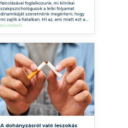
falcolásával foglalkozunk, mi klinikai
szakpszichológusok a lelki folyamat
dinamikáját szeretnénk megérteni, hogy
mi zajlik a fiatalban. Mi az, ami miatt ezt a
“tünetet” “választotta”. Ha valaki élt már át
BŐVEBBEN
bármilyen lelki szenvedést, akkor tudja,
hogy nagyon nehéz kifejezni az adott
fájdalmat, sokszor nincsen minta rá,
nincsenek gyakorlati használatban rá
szavaink,
A dohányzásról való leszokás