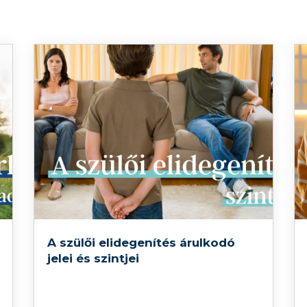
A szülői elidegenítés árulkodó
jelei és szintjei