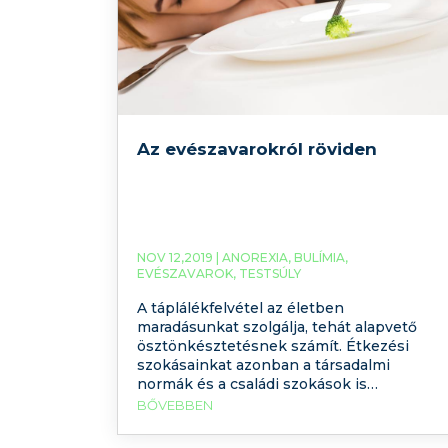
Az evészavarokról röviden
NOV 12,2019 |
ANOREXIA
,
BULÍMIA
,
EVÉSZAVAROK
,
TESTSÚLY
A táplálékfelvétel az életben
maradásunkat szolgálja, tehát alapvető
ösztönkésztetésnek számít. Étkezési
szokásainkat azonban a társadalmi
normák és a családi szokások is
jelentősen bef,olyásolják. Az evészavarok
BŐVEBBEN
két alapvető fajtája az anorexia nervosa és
a bulimia nervosa. Ide kapcsolható még az