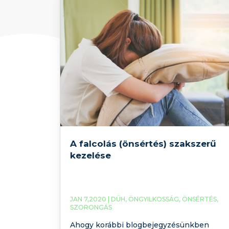
A falcolás (önsértés) szakszerű
kezelése
JAN 7,2020 |
DÜH
,
ÖNGYILKOSSÁG
,
ÖNSÉRTÉS
,
SZORONGÁS
Ahogy korábbi blogbejegyzésünkben