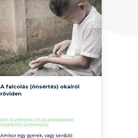
A falcolás (önsértés) okairól
röviden
DEC 10,2019 |
FALCOLÁS
,
KAMASZKOR
,
ÖNSÉRTÉS
,
SZORONGÁS
Amikor egy gyerek, vagy serdülő