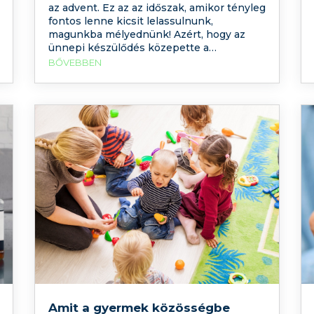
az advent. Ez az az időszak, amikor tényleg
fontos lenne kicsit lelassulnunk,
magunkba mélyednünk! Azért, hogy az
ünnepi készülődés közepette a
környezetünk nagytakarításán és
BŐVEBBEN
díszítésén túl a lelkünket is ünneplőbe
tudjuk öltöztetni. A csillogó külsőségeken,
a karban tartott testen, a gyönyörű alkalmi
ruhán és az ajándékokon túl, a lelkünk
Amit a gyermek közösségbe