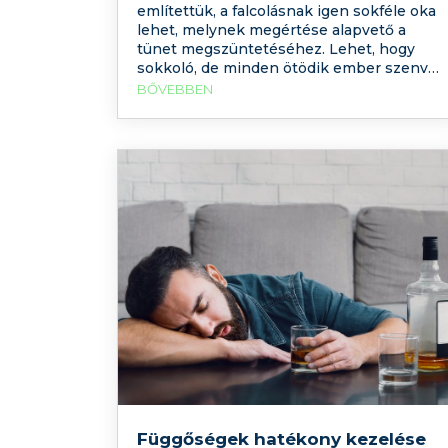
említettük, a falcolásnak igen sokféle oka
lehet, melynek megértése alapvető a
tünet megszüntetéséhez. Lehet, hogy
sokkoló, de minden ötödik ember szenved
falcolástól vagy „öngyilkosság nélküli
BŐVEBBEN
önkárosítástól”. A probléma gyakran
észrevétlen marad, mert könnyű elrejteni
a ruházat alatt, így még a szeretteik sem
veszik észre. A falcolás definíciója: a
testszövet szándékos, önkényes
megsemmisítése,
Függőségek hatékony kezelése