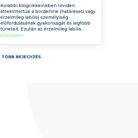
Korábbi blogcikkeinkben röviden
áttekintettük a borderline (határeseti vagy
érzelmileg labilis) személyiség
előfordulásának gyakoriságát és legfőbb
tüneteit. Ezután az érzelmileg labilis
személyiségzavar különféle
BŐVEBBEN
megközelítéseit vettük sorra, hogy jobban
érthető legyen milyen tényezők játszanak
közre a betegség kialakulásában és
 TÖBB BEJEGYZÉS
fennmaradásában. Jelen írásunk a
borderline személyiségzavar
pszichoanalitikus elméleteivel és
dinamikus szempontú pszichoterápiájával
foglalkozik. Mi a pszichoanalitikus
szemlélet kiindulópontja?