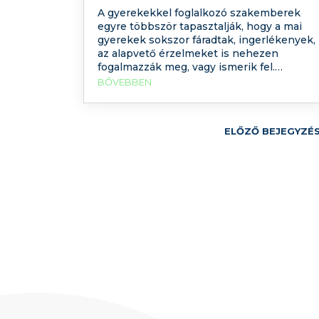
A gyerekekkel foglalkozó szakemberek
egyre többször tapasztalják, hogy a mai
gyerekek sokszor fáradtak, ingerlékenyek,
az alapvető érzelmeket is nehezen
fogalmazzák meg, vagy ismerik fel.
Hamarabb reagálnak indulatosan,
BŐVEBBEN
agresszívabban. A gyermekeknek óriási a
teljesítményszorongásuk már kisiskolás
korban. Mi lehet az oka ennek? Hogyan
ELŐZŐ BEJEGYZÉ
tudjuk segíteni a legjobban
gyermekeinket? Fontos, de itt erre nem
térünk ki részletesen,