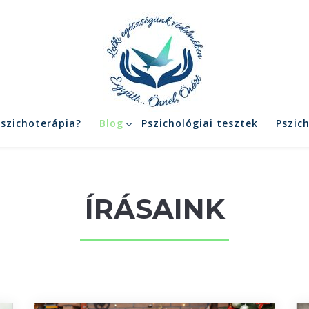
pszichoterápia?
Blog
Pszichológiai tesztek
Pszic
ÍRÁSAINK