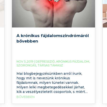
A krónikus fájdalomszindrómáról
bővebben
NOV 5,2019 |
DEPRESSZIÓ
,
KRÓNIKUS FÁJDALOM
,
SZORONGÁS
,
TÁRSAS TÁMASZ
Mai blogbejegyzésünkben arról írunk,
hogy mit is nevezünk krónikus
fájdalomnak, milyen tünetei vannak.
Milyen lelki megbetegedésekkel járhat,
kik a veszélyeztetett csoportok, s miért
ajánlott pszichológushoz fordulni, ha
BŐVEBBEN
ebben a betegségben szenvedünk. Mit is
nevezünk fájdalomnak, milyen típusai