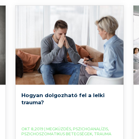
vannak? Sanders definíciója szerint a
fájdalom erős kellemetlen érzet, és
érzelmi szenvedés, amely aktuális,
képzelt, vagy fenyegető testi
Hogyan dolgozható fel a lelki
trauma?
OKT 8,2019 |
MEGKÜZDÉS
,
PSZICHOANALÍZIS
,
PSZICHOSZOMATIKUS BETEGSÉGEK
,
TRAUMA