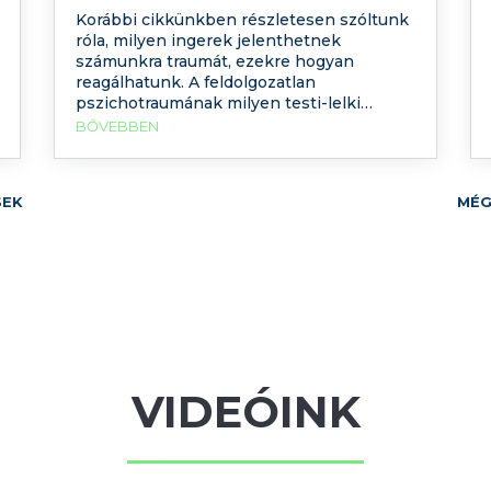
Korábbi cikkünkben részletesen szóltunk
róla, milyen ingerek jelenthetnek
számunkra traumát, ezekre hogyan
reagálhatunk. A feldolgozatlan
pszichotraumának milyen testi-lelki
tünetei vannak. Jelen blogcikkünkben
BŐVEBBEN
arról szólunk, hogyan lehet pszichoterápia
segítségével feldogozni ezeket az
érzelmileg megterhelő eseményeket. A
SEK
MÉG
trauma egy olyan esemény (fizikai vagy
pszichés inger, vagy ingerek összessége)
a személy életében, melyet az aktuális
fejlettségi szintjén nem
VIDEÓINK