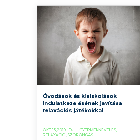
elhízás és az egyéb étkezési zavarok,
például az egészséges étel függőség. Kik
veszélyeztetettek az evészavarok
szempontjából?
Óvodások és kisiskolások
indulatkezelésének javítása
relaxációs játékokkal
OKT 15,2019 |
DÜH
,
GYERMEKNEVELÉS
,
RELAXÁCIÓ
,
SZORONGÁS