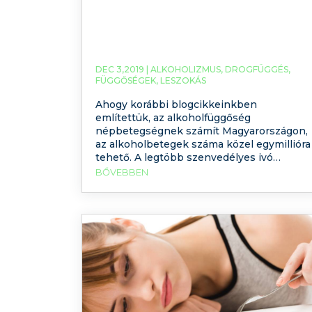
DEC 3,2019 |
ALKOHOLIZMUS
,
DROGFÜGGÉS
,
FÜGGŐSÉGEK
,
LESZOKÁS
Ahogy korábbi blogcikkeinkben
említettük, az alkoholfüggőség
népbetegségnek számít Magyarországon,
az alkoholbetegek száma közel egymillióra
tehető. A legtöbb szenvedélyes ivó
ráadásul titkolja problémáját, nehezen
BŐVEBBEN
szánja rá magát a segítségkérésre. A
betegség gyógyításának egyik
leghatásosabb módszere az Amerikában
kifejlesztett Minnesota-modell, amely egy
több hónapig tartó, bentlakásos terápiát
jelent, amely során a betegek ismereteket
szereznek a betegségükről.
Multiprofesszionális