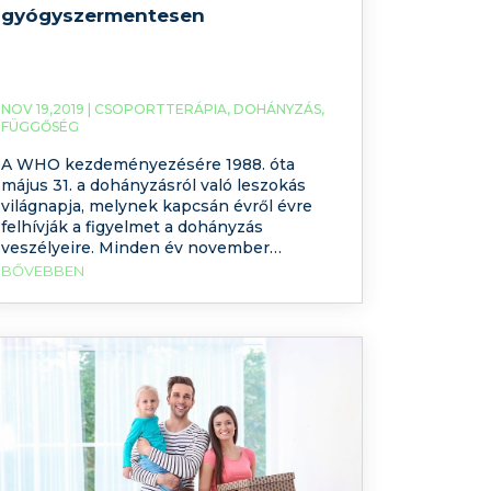
gyógyszermentesen
NOV 19,2019 |
CSOPORTTERÁPIA
,
DOHÁNYZÁS
,
FÜGGŐSÉG
A WHO kezdeményezésére 1988. óta
május 31. a dohányzásról való leszokás
világnapja, melynek kapcsán évről évre
felhívják a figyelmet a dohányzás
veszélyeire. Minden év november
harmadik csütörtökén dohányzásmentes
BŐVEBBEN
napot tartunk. Ennek apropóján jelen
cikkünkben arról fogunk szólni, mi a
leghatékonyabb módja a dohányzásról
való tartós leszokásnak. Előző
blogbejegyzésünkben arról írtunk, hogy
miért nehéz leszokni a