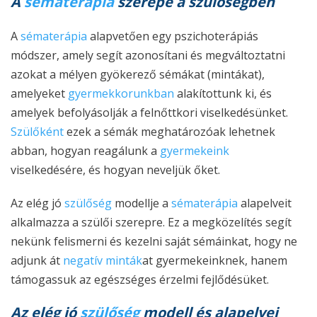
A
sématerápia
szerepe a szülőségben
A
sématerápia
alapvetően egy pszichoterápiás
módszer, amely segít azonosítani és megváltoztatni
azokat a mélyen gyökerező sémákat (mintákat),
amelyeket
gyermekkorunkban
alakítottunk ki, és
amelyek befolyásolják a felnőttkori viselkedésünket.
Szülőként
ezek a sémák meghatározóak lehetnek
abban, hogyan reagálunk a
gyermekeink
viselkedésére, és hogyan neveljük őket.
Az elég jó
szülőség
modellje a
sématerápia
alapelveit
alkalmazza a szülői szerepre. Ez a megközelítés segít
nekünk felismerni és kezelni saját sémáinkat, hogy ne
adjunk át
negatív minták
at gyermekeinknek, hanem
támogassuk az egészséges érzelmi fejlődésüket.
Az elég jó
szülőség
modell és alapelvei