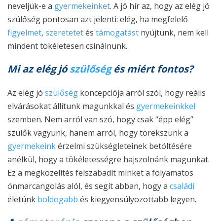
neveljük-e a
gyermekeinket
. A jó hír az, hogy az elég jó
szülőség pontosan azt jelenti: elég, ha megfelelő
figyelmet
,
szeretetet
és
támogatást
nyújtunk, nem kell
mindent tökéletesen csinálnunk.
Mi az elég jó
szülőség
és miért fontos?
Az elég jó
szülőség
koncepciója arról szól, hogy reális
elvárásokat állítunk magunkkal és
gyermekeinkkel
szemben. Nem arról van szó, hogy csak “épp elég”
szülők vagyunk, hanem arról, hogy törekszünk a
gyermekeink
érzelmi szükségleteinek betöltésére
anélkül, hogy a tökéletességre hajszolnánk magunkat.
Ez a megközelítés felszabadít minket a folyamatos
önmarcangolás alól, és segít abban, hogy a
családi
életünk
boldogabb
és kiegyensúlyozottabb legyen.