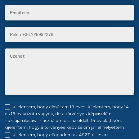
Kijelentem, hogy elmúltam 18 éves. Kijelentem, hogy 14
és 18 év közötti vagyok, de a törvényes képviselőm
hozzájárulásával használom ezt az oldalt. 14 év alattiként
kijelentem, hogy a törvényes képviselőm jár el helyettem.
Kijelentem, hogy elfogadom az ÁSZF-et és az