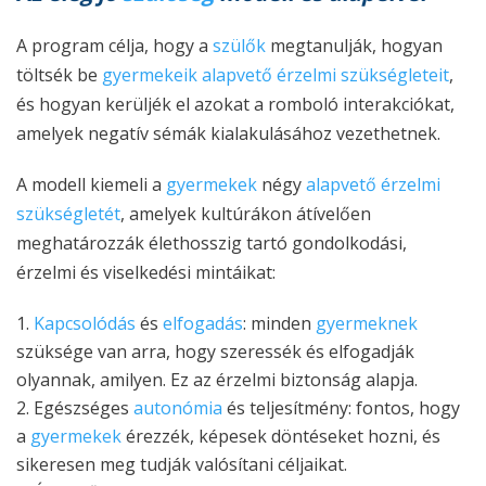
A program célja, hogy a
szülők
megtanulják, hogyan
töltsék be
gyermekeik
alapvető érzelmi szükségleteit
,
és hogyan kerüljék el azokat a romboló interakciókat,
amelyek negatív sémák kialakulásához vezethetnek.
A modell kiemeli a
gyermekek
négy
alapvető érzelmi
szükségletét
, amelyek kultúrákon átívelően
meghatározzák élethosszig tartó gondolkodási,
érzelmi és viselkedési mintáikat:
Kapcsolódás
és
elfogadás
: minden
gyermeknek
szüksége van arra, hogy szeressék és elfogadják
olyannak, amilyen. Ez az érzelmi biztonság alapja.
Egészséges
autonómia
és teljesítmény: fontos, hogy
a
gyermekek
érezzék, képesek döntéseket hozni, és
sikeresen meg tudják valósítani céljaikat.