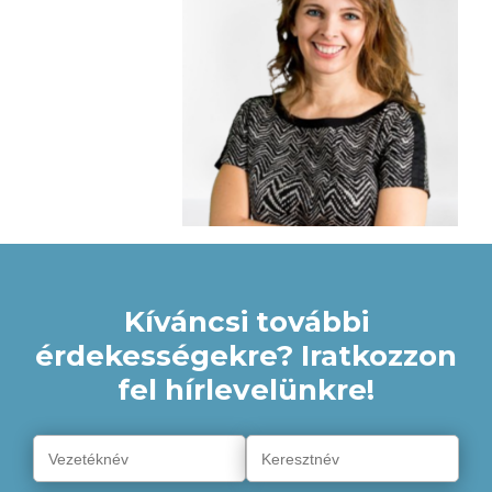
Kíváncsi további
érdekességekre? Iratkozzon
fel hírlevelünkre!