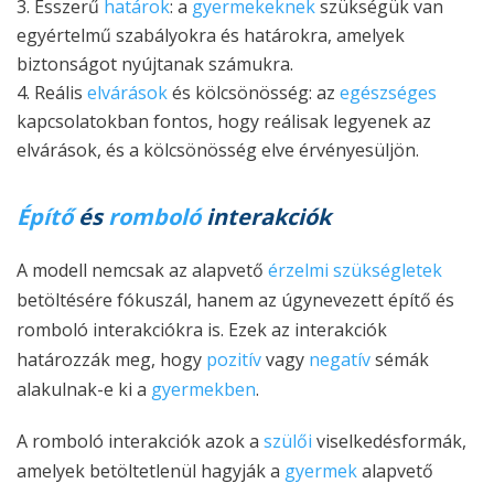
Ésszerű
határok
: a
gyermekeknek
szükségük van
egyértelmű szabályokra és határokra, amelyek
biztonságot nyújtanak számukra.
Reális
elvárások
és kölcsönösség: az
egészséges
kapcsolatokban fontos, hogy reálisak legyenek az
elvárások, és a kölcsönösség elve érvényesüljön.
Építő
és
romboló
interakciók
A modell nemcsak az alapvető
érzelmi szükségletek
betöltésére fókuszál, hanem az úgynevezett építő és
romboló interakciókra is. Ezek az interakciók
határozzák meg, hogy
pozitív
vagy
negatív
sémák
alakulnak-e ki a
gyermekben
.
A romboló interakciók azok a
szülői
viselkedésformák,
amelyek betöltetlenül hagyják a
gyermek
alapvető