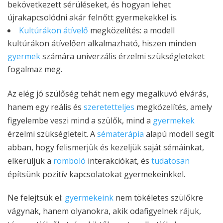
bekövetkezett sérüléseket, és hogyan lehet
újrakapcsolódni akár felnőtt gyermekekkel is.
Kultúrákon átívelő
megközelítés: a modell
kultúrákon átívelően alkalmazható, hiszen minden
gyermek
számára univerzális érzelmi szükségleteket
fogalmaz meg.
Az elég jó szülőség tehát nem egy megalkuvó elvárás,
hanem egy reális és
szeretetteljes
megközelítés, amely
figyelembe veszi mind a szülők, mind a
gyermekek
érzelmi szükségleteit. A
sématerápia
alapú modell segít
abban, hogy felismerjük és kezeljük saját sémáinkat,
elkerüljük a
romboló
interakciókat, és
tudatosan
építsünk pozitív kapcsolatokat gyermekeinkkel.
Ne felejtsük el:
gyermekeink
nem tökéletes szülőkre
vágynak, hanem olyanokra, akik odafigyelnek rájuk,