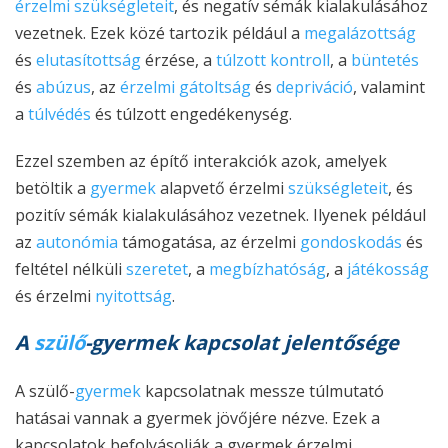
érzelmi szükségleteit
, és negatív sémák kialakulásához
vezetnek. Ezek közé tartozik például a
megalázottság
és
elutasítottság
érzése, a
túlzott kontroll
, a
büntetés
és
abúzus
, az
érzelmi gátoltság
és
depriváció
, valamint
a
túlvédés
és túlzott engedékenység.
Ezzel szemben az építő interakciók azok, amelyek
betöltik a
gyermek
alapvető érzelmi
szükségleteit
, és
pozitív sémák kialakulásához vezetnek. Ilyenek például
az
autonómia
támogatása, az érzelmi
gondoskodás
és
feltétel nélküli
szeretet
, a
megbízhatóság
, a
játékosság
és érzelmi
nyitottság
.
A
szülő
-gyermek kapcsolat jelentősége
A szülő-
gyermek
kapcsolatnak messze túlmutató
hatásai vannak a gyermek jövőjére nézve. Ezek a
kapcsolatok befolyásolják a gyermek érzelmi