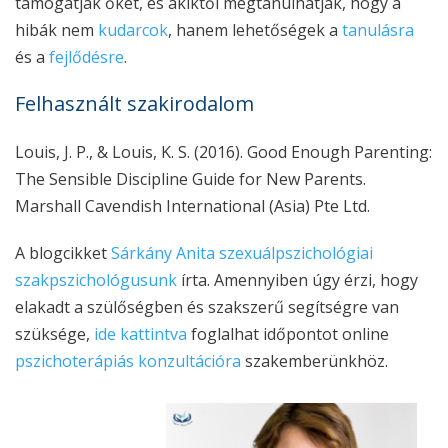
támogatják őket, és akiktől megtanulhatják, hogy a
hibák nem
kudarcok
, hanem lehetőségek a
tanulásra
és a
fejlődésre
.
Felhasznált szakirodalom
Louis, J. P., & Louis, K. S. (2016).
Good Enough Parenting:
The Sensible Discipline Guide for New Parents
.
Marshall Cavendish International (Asia) Pte Ltd.
A blogcikket
Sárkány Anita szexuálpszichológiai
szakpszichológusunk
írta. Amennyiben úgy érzi, hogy
elakadt a szülőségben és szakszerű segítségre van
szüksége,
ide kattintva
foglalhat időpontot online
pszichoterápiás
konzultációra
szakemberünkhöz.